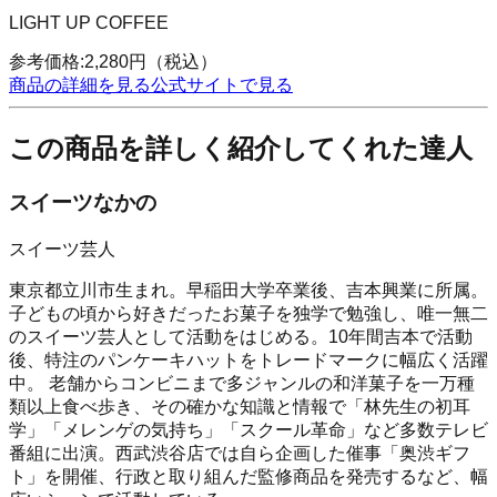
LIGHT UP COFFEE
参考価格:
2,280
円
（税込）
商品の詳細を見る
公式サイトで見る
この商品を詳しく紹介してくれた達人
スイーツなかの
スイーツ芸人
東京都立川市生まれ。早稲田大学卒業後、吉本興業に所属。
子どもの頃から好きだったお菓子を独学で勉強し、唯一無二
のスイーツ芸人として活動をはじめる。10年間吉本で活動
後、特注のパンケーキハットをトレードマークに幅広く活躍
中。 老舗からコンビニまで多ジャンルの和洋菓子を一万種
類以上食べ歩き、その確かな知識と情報で「林先生の初耳
学」「メレンゲの気持ち」「スクール革命」など多数テレビ
番組に出演。西武渋谷店では自ら企画した催事「奥渋ギフ
ト」を開催、行政と取り組んだ監修商品を発売するなど、幅