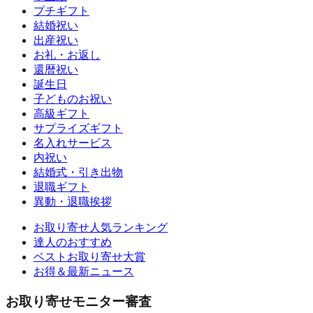
プチギフト
結婚祝い
出産祝い
お礼・お返し
還暦祝い
誕生日
子どものお祝い
高級ギフト
サプライズギフト
名入れサービス
内祝い
結婚式・引き出物
退職ギフト
異動・退職挨拶
お取り寄せ人気ランキング
達人のおすすめ
ベストお取り寄せ大賞
お得＆最新ニュース
お取り寄せモニター審査