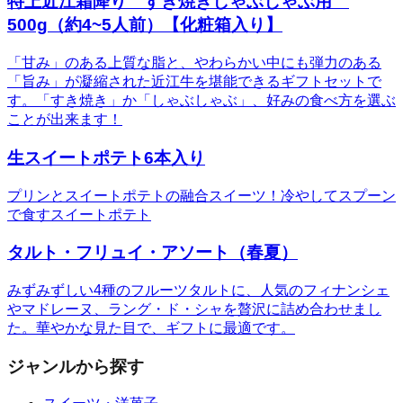
特上近江霜降り すき焼きしゃぶしゃぶ用
500g（約4~5人前）【化粧箱入り】
「甘み」のある上質な脂と、やわらかい中にも弾力のある
「旨み」が凝縮された近江牛を堪能できるギフトセットで
す。「すき焼き」か「しゃぶしゃぶ」、好みの食べ方を選ぶ
ことが出来ます！
生スイートポテト6本入り
プリンとスイートポテトの融合スイーツ！冷やしてスプーン
で食すスイートポテト
タルト・フリュイ・アソート（春夏）
みずみずしい4種のフルーツタルトに、人気のフィナンシェ
やマドレーヌ、ラング・ド・シャを贅沢に詰め合わせまし
た。華やかな見た目で、ギフトに最適です。
ジャンルから探す