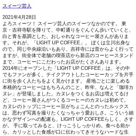
スイーツ芸人
2021年4月28日
よろスィーツ！ スイーツ芸人のスイーツなかのです。 東
京・吉祥寺駅を降りて、中町通りをぐんぐん歩いていくと、
白と青を基調とした、おしゃれなコーヒー屋さんがありま
す。それが、「LIGHT UP COFFEE」。 ぼくは立川出身な
ので、同じ中央線沿いもあり、吉祥寺には昔からよく行って
ますが、街全体で老舗の喫茶店から新店のコーヒースタンド
まで、コーヒーにこだわったお店がたくさんあります。
2014年にオープンした「LIGHT UP COFFEE」は、その中
でもファンが多く、テイクアウトしたコーヒーカップを片手
に街を歩く人たちをよく見かけます。 産地ごとに楽しめる
本格的なコーヒーはもちろんのこと、昨年、なんと「珈琲カ
ヌレ」が登場しました。カヌレをつくるお店は増えてるけ
ど、コーヒー屋さんがつくるコーヒーのカヌレは初めて。
カヌレのトップにコーヒー豆がちょこんとのったルックス
は、思わず写真を撮りたくなっちゃう愛おしさ。こういう細
かなデザインへの配慮も、LIGHT UP COFFEEらしく、さす
が。 手に取ってみると、けっこうしっかりめ。食べる前か
ら、カリッとした食感が口に伝わってきそうなハードな生