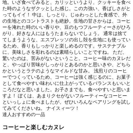
地。いざ食べてみると、カリッというより、クッキーを食べ
た時のようなザクッとした感じ。この力強い、香ばしさがと
ってもイイ！ 中は、しっとり、じゅわっとした食感で、外
の生地とのコントラストも絶妙。生地の甘さからは、コーヒ
ーを淹れた時のいい香りや、豆のもつフルーティーさがひろ
がり、好きな人にはもうたまらないでしょう。 通常は捨て
てしまうような、エスプレッソの出し殻を生地にも使ってい
るため、香りもしっかりと楽しめるのです。サステナブル
に、美味しさを彩れるのは素晴らしいことですね。 ただ、
驚いたのは、苦みがないということ。コーヒー味のカヌレだ
と、やっぱり苦味がしっかりとあるのかと思いきや、どちら
かというとラテのようなマイルドな甘み。 浅煎りのコーヒ
ーでつくっているため、コーヒーは強く感じるのに、お菓子
として食べやすい味わいに仕上がっているバランスもいいと
ころだなと思いました。お子さまでも、食べやすいと思いま
すよ！ ぼくは、あまりクセがないフルーティーなコーヒー
といっしょに食べましたが、ぜひいろんなペアリングを試し
てみてくださいね。 ナイスィーツ！
達人おすすめの一品
コーヒーと楽しむカヌレ