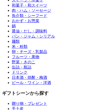
スイーツ・洋菓子
和菓子・和スイーツ
肉・ハム・ソーセージ
魚介類・シーフード
おかず・お惣菜
鍋
醤油・だし・調味料
パン・ジャム・シリアル
麺類
米・粉類
卵・チーズ・乳製品
フルーツ・果物
野菜・きのこ
缶詰・瓶詰
ドリンク
日本酒・焼酎・梅酒
ビール・ワイン・洋酒
ギフトシーンから探す
贈り物・プレゼント
手土産