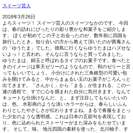
スイーツ芸人
2018年3月26日
よろスィーツ！ スイーツ芸人のスイーツなかのです。 今回
は、春の訪れにぴったりの彩り豊かな和菓子をご紹介しま
す。 ぼくが初めてこの子と出会ったのが、数年前に四国を
旅行したとき。知り合いの方から教えて頂いたのが茜庵さん
の「ゆうたま」でした。徳島に行くならゆうたまはハズせな
いよっ！と言われ、そんなに言うならと買ってみました。
ゆうたまは、錦玉と呼ばれるタイプのお菓子です。食べたと
きのイメージは寒天ゼリーのようなもので、和のゼリーと言
ってもいいでしょう。 小分けにされた三角錐型の可愛い包
みを開けてみると、中からまぁるい玉のお菓子がころんっと
出てきます。「さんかく」から「まる」が生まれる、この一
連の過程で、すでに心を掴まれた自分に気付きます。なんて
キュートな仕掛けなんだ、と。 まず注目してもらいたいの
は、色。 水彩画のような淡いカラーからは、春らしいふん
わりとしたやさしさが伝わりますよね。まるで春服をまとっ
た少女のような透明感。これは日本の五節句を表現してお
り、色に込められたストーリーがまた深みをもたせていま
す。 そして、味。 地元四国の素材を使った、北川柚子、す