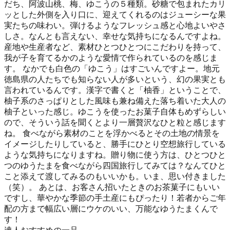
だち、阿波山桃、梅、ゆこうの５種類。砂糖で包まれたカリ
ッとした外側を入り口に、迎えてくれるのはジューシーな果
実たちの味わい。弾けるようなフレッシュ感と心地よいやさ
しさ。なんとも言えない、幸せな気持ちになるんですよね。
産地や生産者など、素材ひとつひとつにこだわりを持って、
我が子を育てるかのような愛情で作られているのを感じま
す。 なかでも白色の「ゆこう」はすごいんですよー。地元
徳島県の人たちでも知らない人が多いという、幻の果実とも
言われているんです。漢字で書くと「柚香」ということで、
柚子系のさっぱりとした風味も兼ね備えた落ち着いた大人の
柚子といった感じ。ゆこうを使ったお菓子自体もめずらしい
ので、そういう話を聞くとより一層贅沢なひと粒と感じます
ね。 食べながら素材のことを浮かべるとその土地の情景を
イメージしたりしていると、勝手にひとり空想旅行している
ような気持ちになりますね。贈り物に使う方は、ひとつひと
つのゆうたまを食べながら四国旅行してみては？なんてひと
こと添えて渡してみるのもいいかも。いま、思い付きました
（笑）。 あとは、お客さん招いたときのお茶菓子にもいい
ですし、華やかな季節の手土産にもぴったり！若者からご年
配の方まで幅広い層にウケのいい、万能なゆうたまくんで
す！