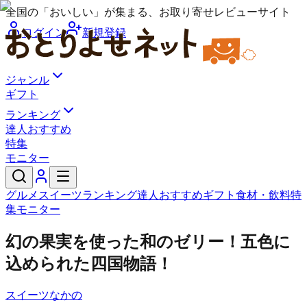
全国の「おいしい」が集まる、お取り寄せレビューサイト
ログイン
新規登録
ジャンル
ギフト
ランキング
達人おすすめ
特集
モニター
グルメ
スイーツ
ランキング
達人おすすめ
ギフト
食材・飲料
特
集
モニター
幻の果実を使った和のゼリー！五色に
込められた四国物語！
スイーツなかの