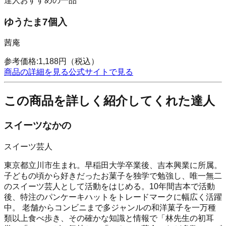
達人おすすめの一品
ゆうたま7個入
茜庵
参考価格:
1,188
円
（税込）
商品の詳細を見る
公式サイトで見る
この商品を詳しく紹介してくれた達人
スイーツなかの
スイーツ芸人
東京都立川市生まれ。早稲田大学卒業後、吉本興業に所属。
子どもの頃から好きだったお菓子を独学で勉強し、唯一無二
のスイーツ芸人として活動をはじめる。10年間吉本で活動
後、特注のパンケーキハットをトレードマークに幅広く活躍
中。 老舗からコンビニまで多ジャンルの和洋菓子を一万種
類以上食べ歩き、その確かな知識と情報で「林先生の初耳