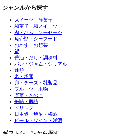
ジャンルから探す
スイーツ・洋菓子
和菓子・和スイーツ
肉・ハム・ソーセージ
魚介類・シーフード
おかず・お惣菜
鍋
醤油・だし・調味料
パン・ジャム・シリアル
麺類
米・粉類
卵・チーズ・乳製品
フルーツ・果物
野菜・きのこ
缶詰・瓶詰
ドリンク
日本酒・焼酎・梅酒
ビール・ワイン・洋酒
ギフトシーンから探す