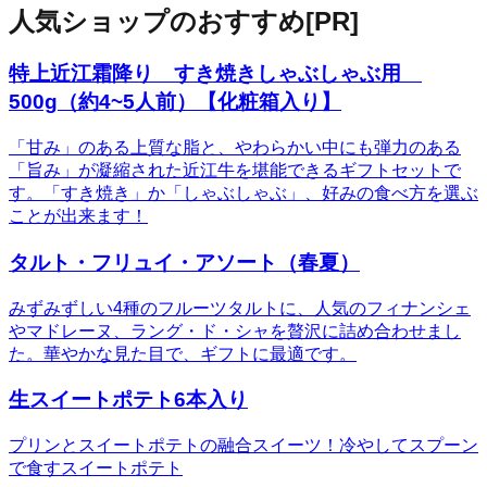
人気ショップのおすすめ
[PR]
特上近江霜降り すき焼きしゃぶしゃぶ用
500g（約4~5人前）【化粧箱入り】
「甘み」のある上質な脂と、やわらかい中にも弾力のある
「旨み」が凝縮された近江牛を堪能できるギフトセットで
す。「すき焼き」か「しゃぶしゃぶ」、好みの食べ方を選ぶ
ことが出来ます！
タルト・フリュイ・アソート（春夏）
みずみずしい4種のフルーツタルトに、人気のフィナンシェ
やマドレーヌ、ラング・ド・シャを贅沢に詰め合わせまし
た。華やかな見た目で、ギフトに最適です。
生スイートポテト6本入り
プリンとスイートポテトの融合スイーツ！冷やしてスプーン
で食すスイートポテト