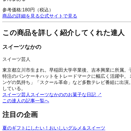
参考価格:
180
円
（税込）
商品の詳細を見る
公式サイトで見る
この商品を詳しく紹介してくれた達人
スイーツなかの
スイーツ芸人
東京都立川市生まれ。早稲田大学卒業後、吉本興業に所属。
特注のパンケーキハットをトレードマークに幅広く活躍中。
ンゲの気持ち」「スクール革命」など多数テレビ番組に出演
している。
スイーツ芸人スイーツなかののお菓子な日記
↗
この達人の記事一覧へ
注目の企画
夏のギフトにしたい！おいしいグルメ＆スイーツ