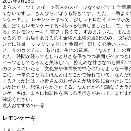
2017年9月26日
よろスィーツ！ スイーツ芸人のスイーツなかのです！ 仕事
てないですし、きんぴらごぼうも好きです。 ただ、一番よく
ンケーキ」。 レモンケーキって、少しレトロなイメージがあ
近、ぼくもレモンケーキ食べ比べる仕事しましたし。 で、そ
る』のレモンケーキ！ 前フリ長くて、すみまふぃん。 まん
ゃるので、お店をあけるのも金曜と土曜の週2日のみ。 文字
ングに注目！ シャリシャリした食感が、涼しく心地いぃ～。
と、今のカタチに。 あとは、生地の質感。 「なんだ！この
ただ、時間が経ってもしっとりさを保ちつつ表面がベタつき
イーツとしてちゃんと美味しい。 控えめな甘さなのも幅広い
のクラスにいたら、文化祭や体育祭で中心に行くような一軍
こに、一軍のこたちもほんとはどこかで憧れていて。なんだか
くるきっかけは、小野さんのお母さんが幼少期に食べたレモ
いかけたり、想像力をかきたてる、なんだか不思議なチカラが
ンケーキは、まさに物語性を感じる奥行きがあって、まだま
確認ください。
達人おすすめの一品
レモンケーキ
まんまある