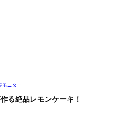
集
モニター
が作る絶品レモンケーキ！