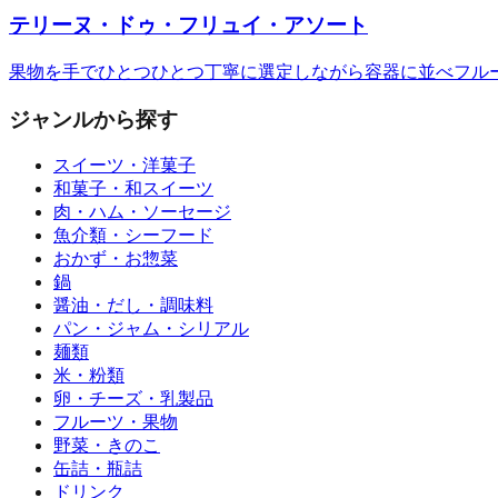
テリーヌ・ドゥ・フリュイ・アソート
果物を手でひとつひとつ丁寧に選定しながら容器に並べフル
ジャンルから探す
スイーツ・洋菓子
和菓子・和スイーツ
肉・ハム・ソーセージ
魚介類・シーフード
おかず・お惣菜
鍋
醤油・だし・調味料
パン・ジャム・シリアル
麺類
米・粉類
卵・チーズ・乳製品
フルーツ・果物
野菜・きのこ
缶詰・瓶詰
ドリンク