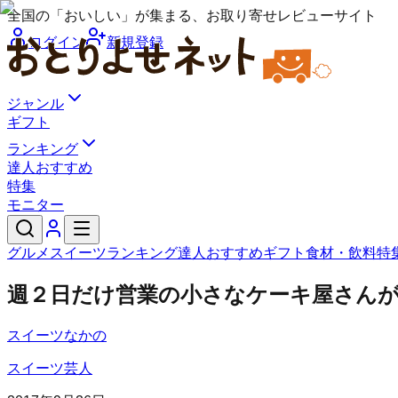
全国の「おいしい」が集まる、お取り寄せレビューサイト
ログイン
新規登録
ジャンル
ギフト
ランキング
達人おすすめ
特集
モニター
グルメ
スイーツ
ランキング
達人おすすめ
ギフト
食材・飲料
特
週２日だけ営業の小さなケーキ屋さん
スイーツなかの
スイーツ芸人