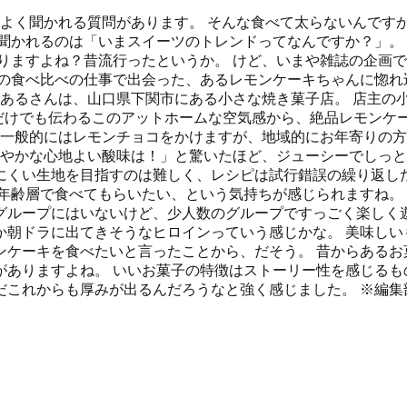
柄よく聞かれる質問があります。 そんな食べて太らないんです
聞かれるのは「いまスイーツのトレンドってなんですか？」。
りますよね？昔流行ったというか。 けど、いまや雑誌の企画で
の食べ比べの仕事で出会った、あるレモンケーキちゃんに惚れ
まあるさんは、山口県下関市にある小さな焼き菓子店。 店主の
だけでも伝わるこのアットホームな空気感から、絶品レモンケ
 一般的にはレモンチョコをかけますが、地域的にお年寄りの
爽やかな心地よい酸味は！」と驚いたほど、ジューシーでしっと
にくい生地を目指すのは難しく、レシピは試行錯誤の繰り返しだ
年齢層で食べてもらいたい、という気持ちが感じられますね。 
グループにはいないけど、少人数のグループですっごく楽しく
朝ドラに出てきそうなヒロインっていう感じかな。 美味しい
ンケーキを食べたいと言ったことから、だそう。 昔からあるお
ありますよね。 いいお菓子の特徴はストーリー性を感じるも
だこれからも厚みが出るんだろうなと強く感じました。 ※編集