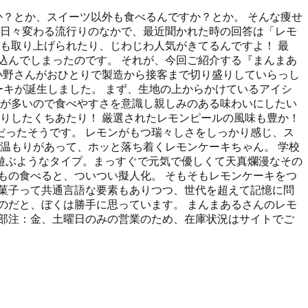
か？とか、スイーツ以外も食べるんですか？とか。 そんな痩せ
 日々変わる流行りのなかで、最近聞かれた時の回答は「レモ
も取り上げられたり、じわじわ人気がきてるんですよ！ 最
込んでしまったのです。 それが、今回ご紹介する『まんまあ
小野さんがおひとりで製造から接客まで切り盛りしていらっし
ーキが誕生しました。 まず、生地の上からかけているアイシ
方が多いので食べやすさを意識し親しみのある味わいにしたい
りしたくちあたり！ 厳選されたレモンピールの風味も豊か！
ったそうです。 レモンがもつ瑞々しさをしっかり感じ、ス
温もりがあって、ホッと落ち着くレモンケーキちゃん。 学校
遊ぶようなタイプ。まっすぐで元気で優しくて天真爛漫なその
もの食べると、ついつい擬人化。 そもそもレモンケーキをつ
菓子って共通言語な要素もありつつ、世代を超えて記憶に問
のだと、ぼくは勝手に思っています。 まんまあるさんのレモ
部注：金、土曜日のみの営業のため、在庫状況はサイトでご