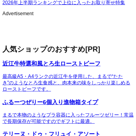
2026年上半期ランキングで上位に入ったお取り寄せ特集
Advertisement
人気ショップのおすすめ
[PR]
近江牛特選和風とろ生ローストビーフ
最高級A5・A4ランクの近江牛を使用した、まるで“たた
き”のようなとろ生食感と、肉本来の味をしっかり楽しめる
ローストビーフです。
ふるーつぜりー6個入り進物箱タイプ
まるで本物のようなプラ容器に入ったフルーツゼリー！常温
で長期保存が可能ですのでギフトに最適。
テリーヌ・ドゥ・フリュイ・アソート