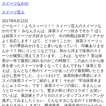
スイーツなかの
スイーツ芸人
2017年6月12日
どーもー！！よろスィーツ！！ スイーツ芸人のスイーツな
かのです！ みなんさんは、抹茶スイーツ好きですか？ ぼく
は抹茶スイーツが大好きなので、今の時期は抹茶アンテナが
よく反応します！ はて、どうゆうことか。 抹茶スイーツっ
て、今の季節みかけること多いなあっていう、印象ありませ
んか？？ 特にコンビニなどでは、和から洋まで抹茶のスイ
ーツが確実に増えてきています。 これは、なぜか？ 実は抹
茶が一年で最初に採れるのがこの時期で、このあたりから抹
茶を使ったスイーツが多くなってくるんですね！ 抹茶と言
えば、なんとなく秋のイメージがあったので最初聞いたとき
は少し意外でした。 というわけで、抹茶到来の季節にオス
スメの抹茶スイーツご紹介します！ それが「宇治抹茶水ま
んじゅうロール」です！ 抹茶スイーツの前に、水まんじゅ
うとロールケーキという、驚きの和と洋のコラボ！ お笑い
でいえば、落語家とアメリカのスタンダップコメディアンが
漫才してみましたくらい、どんなネタになるの？と好奇心し
かありません！ まずは、構成発表。 抹茶生地のロールケー