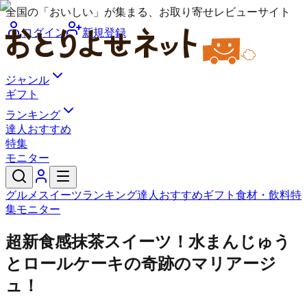
全国の「おいしい」が集まる、お取り寄せレビューサイト
ログイン
新規登録
ジャンル
ギフト
ランキング
達人おすすめ
特集
モニター
グルメ
スイーツ
ランキング
達人おすすめ
ギフト
食材・飲料
特
集
モニター
超新食感抹茶スイーツ！水まんじゅう
とロールケーキの奇跡のマリアージ
ュ！