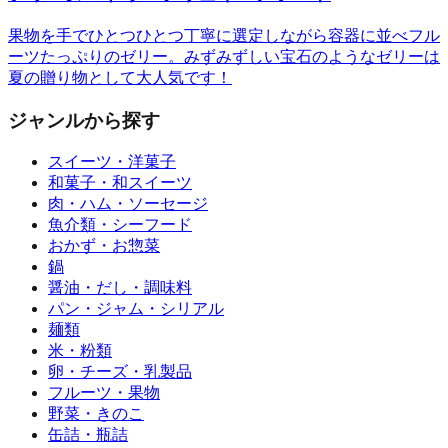
果物を手でひとつひとつ丁寧に選定しながら容器に並べフル
ーツたっぷりのゼリー。みずみずしい宝石のようなゼリーは
夏の贈り物として大人気です！
ジャンルから探す
スイーツ・洋菓子
和菓子・和スイーツ
肉・ハム・ソーセージ
魚介類・シーフード
おかず・お惣菜
鍋
醤油・だし・調味料
パン・ジャム・シリアル
麺類
米・粉類
卵・チーズ・乳製品
フルーツ・果物
野菜・きのこ
缶詰・瓶詰