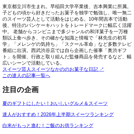
東京都立川市生まれ。早稲田大学卒業後、吉本興業に所属。
子どもの頃から好きだったお菓子を独学で勉強し、唯一無二
のスイーツ芸人として活動をはじめる。10年間吉本で活動
後、特注のパンケーキハットをトレードマークに幅広く活躍
中。 老舗からコンビニまで多ジャンルの和洋菓子を一万種
類以上食べ歩き、その確かな知識と情報で「林先生の初耳
学」「メレンゲの気持ち」「スクール革命」など多数テレビ
番組に出演。西武渋谷店では自ら企画した催事「奥渋ギフ
ト」を開催、行政と取り組んだ監修商品を発売するなど、幅
広いシーンで活動している。
スイーツ芸人スイーツなかののお菓子な日記
↗
この達人の記事一覧へ
注目の企画
夏のギフトにしたい！おいしいグルメ＆スイーツ
達人がおすすめ！2026年上半期スイーツランキング
白米がもっと進む！ご飯のお供ランキング