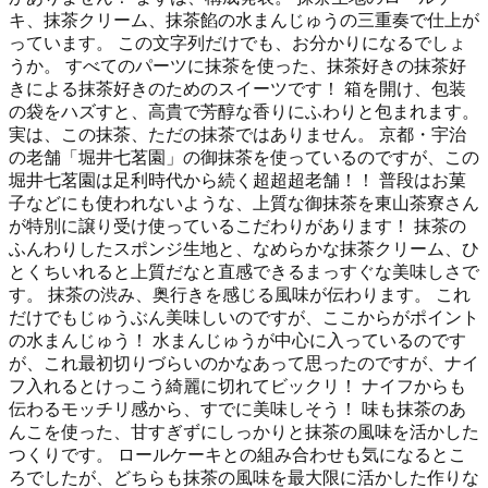
キ、抹茶クリーム、抹茶餡の水まんじゅうの三重奏で仕上が
っています。 この文字列だけでも、お分かりになるでしょ
うか。 すべてのパーツに抹茶を使った、抹茶好きの抹茶好
きによる抹茶好きのためのスイーツです！ 箱を開け、包装
の袋をハズすと、高貴で芳醇な香りにふわりと包まれます。
実は、この抹茶、ただの抹茶ではありません。 京都・宇治
の老舗「堀井七茗園」の御抹茶を使っているのですが、この
堀井七茗園は足利時代から続く超超超老舗！！ 普段はお菓
子などにも使われないような、上質な御抹茶を東山茶寮さん
が特別に譲り受け使っているこだわりがあります！ 抹茶の
ふんわりしたスポンジ生地と、なめらかな抹茶クリーム、ひ
とくちいれると上質だなと直感できるまっすぐな美味しさで
す。 抹茶の渋み、奥行きを感じる風味が伝わります。 これ
だけでもじゅうぶん美味しいのですが、ここからがポイント
の水まんじゅう！ 水まんじゅうが中心に入っているのです
が、これ最初切りづらいのかなあって思ったのですが、ナイ
フ入れるとけっこう綺麗に切れてビックリ！ ナイフからも
伝わるモッチリ感から、すでに美味しそう！ 味も抹茶のあ
んこを使った、甘すぎずにしっかりと抹茶の風味を活かした
つくりです。 ロールケーキとの組み合わせも気になるとこ
ろでしたが、どちらも抹茶の風味を最大限に活かした作りな