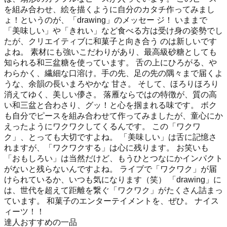
を組み合わせ、絵を描くように自分のカタチ作ってみまし
ょ！というのが、「drawing」のメッセー ジ！ いままで
「美味しい」や「きれい」など食べる方は受け身の姿勢でし
たが、クリエイティブに和菓子と向き合う のは新しいです
よね。 素材にも強いこだわりがあり、最高級砂糖としても
知られる和三盆糖を使っています。 舌の上にひろがる、や
わらかく、繊細な口溶け。手の先、足の先の隅々まで届くよ
うな、余韻の長いまろやかな 甘さ。 そして、ほろりほろり
消えてゆく、美しい儚さ。 落雁ならではの特徴が、質の高
い和三盆と合わさり、グッ！と心を掴まれる味です。 ボク
も自分でピースを組み合わせて作ってみましたが、童心にか
えったようにワクワクしてくるんです。 この「ワクワ
ク」、とっても大切ですよね。 「美味しい」は舌に記憶さ
れますが、「ワクワクする」は心に残ります。 お笑いも
「おもしろい」は当然だけど、もうひとつなにかインパクト
がないと残らないんですよね。 ライブで「ワクワク」が届
けられているか、いつも気になります（笑） 「drawing」に
は、世代を超えて距離を繋ぐ「ワクワク」がたくさん詰まっ
ています。 和菓子のエンターテイメントを、ぜひ。 ナイス
ィーツ！！
達人おすすめの一品