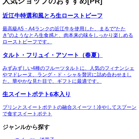
人気ショップのおすすめ
[PR]
近江牛特選和風とろ生ローストビーフ
最高級A5・A4ランクの近江牛を使用した、まるで“たた
き”のようなとろ生食感と、肉本来の味をしっかり楽しめる
ローストビーフです。
タルト・フリュイ・アソート（春夏）
みずみずしい4種のフルーツタルトに、人気のフィナンシェ
やマドレーヌ、ラング・ド・シャを贅沢に詰め合わせまし
た。華やかな見た目で、ギフトに最適です。
生スイートポテト6本入り
プリンとスイートポテトの融合スイーツ！冷やしてスプーン
で食すスイートポテト
ジャンルから探す