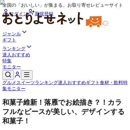
全国の「おいしい」が集まる、お取り寄せレビューサイト
ログイン
新規登録
ジャンル
ギフト
ランキング
達人おすすめ
特集
モニター
グルメ
スイーツ
ランキング
達人おすすめ
ギフト
食材・飲料
特
集
モニター
和菓子維新！落雁でお絵描き？！カラ
フルなピースが美しい、デザインする
和菓子！