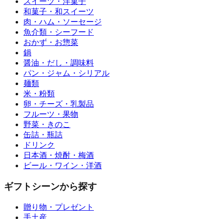
スイーツ・洋菓子
和菓子・和スイーツ
肉・ハム・ソーセージ
魚介類・シーフード
おかず・お惣菜
鍋
醤油・だし・調味料
パン・ジャム・シリアル
麺類
米・粉類
卵・チーズ・乳製品
フルーツ・果物
野菜・きのこ
缶詰・瓶詰
ドリンク
日本酒・焼酎・梅酒
ビール・ワイン・洋酒
ギフトシーンから探す
贈り物・プレゼント
手土産