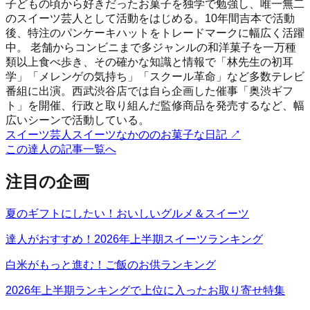
子どもの頃から好きだったお菓子を独学で勉強し、唯一無二
のスイーツ芸人として活動をはじめる。10年間吉本で活動
後、特注のパンケーキハットをトレードマークに幅広く活躍
中。 老舗からコンビニまで多ジャンルの和洋菓子を一万種
類以上食べ歩き、その確かな知識と情報で「林先生の初耳
学」「メレンゲの気持ち」「スクール革命」など多数テレビ
番組に出演。西武渋谷店では自ら企画した催事「奥渋ギフ
ト」を開催、行政と取り組んだ監修商品を発売するなど、幅
広いシーンで活動している。
スイーツ芸人スイーツなかののお菓子な日記
↗
この達人の記事一覧へ
注目の企画
夏のギフトにしたい！おいしいグルメ＆スイーツ
達人がおすすめ！2026年上半期スイーツランキング
白米がもっと進む！ご飯のお供ランキング
2026年上半期ランキングで上位に入ったお取り寄せ特集