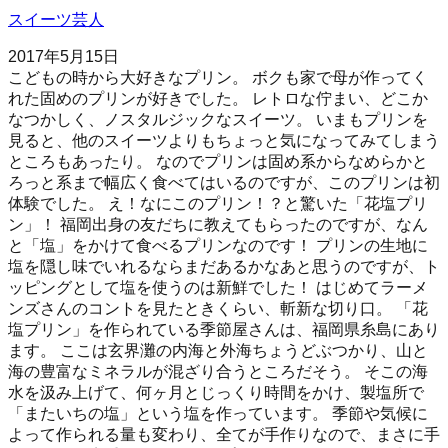
スイーツ芸人
2017年5月15日
こどもの時から大好きなプリン。 ボクも家で母が作ってく
れた固めのプリンが好きでした。 レトロな佇まい、どこか
なつかしく、ノスタルジックなスイーツ。 いまもプリンを
見ると、他のスイーツよりもちょっと気になってみてしまう
ところもあったり。 なのでプリンは固め系からなめらかと
ろっと系まで幅広く食べてはいるのですが、このプリンは初
体験でした。 え！なにこのプリン！？と驚いた「花塩プリ
ン」！ 福岡出身の友だちに教えてもらったのですが、なん
と「塩」をかけて食べるプリンなのです！ プリンの生地に
塩を隠し味でいれるならまだあるかなあと思うのですが、ト
ッピングとして塩を使うのは新鮮でした！ はじめてラーメ
ンズさんのコントを見たときくらい、斬新な切り口。 「花
塩プリン」を作られている季節屋さんは、福岡県糸島にあり
ます。 ここは玄界灘の内海と外海ちょうどぶつかり、山と
海の豊富なミネラルが混ざり合うところだそう。 そこの海
水を汲み上げて、何ヶ月とじっくり時間をかけ、製塩所で
「またいちの塩」という塩を作っています。 季節や気候に
よって作られる量も変わり、全てが手作りなので、まさに手