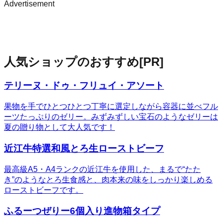
Advertisement
人気ショップのおすすめ
[PR]
テリーヌ・ドゥ・フリュイ・アソート
果物を手でひとつひとつ丁寧に選定しながら容器に並べフル
ーツたっぷりのゼリー。みずみずしい宝石のようなゼリーは
夏の贈り物として大人気です！
近江牛特選和風とろ生ローストビーフ
最高級A5・A4ランクの近江牛を使用した、まるで“たた
き”のようなとろ生食感と、肉本来の味をしっかり楽しめる
ローストビーフです。
ふるーつぜりー6個入り進物箱タイプ