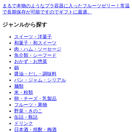
まるで本物のようなプラ容器に入ったフルーツゼリー！常温
で長期保存が可能ですのでギフトに最適。
ジャンルから探す
スイーツ・洋菓子
和菓子・和スイーツ
肉・ハム・ソーセージ
魚介類・シーフード
おかず・お惣菜
鍋
醤油・だし・調味料
パン・ジャム・シリアル
麺類
米・粉類
卵・チーズ・乳製品
フルーツ・果物
野菜・きのこ
缶詰・瓶詰
ドリンク
日本酒・焼酎・梅酒