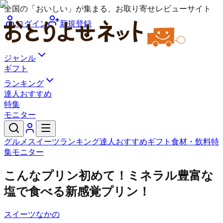
全国の「おいしい」が集まる、お取り寄せレビューサイト
ログイン
新規登録
ジャンル
ギフト
ランキング
達人おすすめ
特集
モニター
グルメ
スイーツ
ランキング
達人おすすめ
ギフト
食材・飲料
特
集
モニター
こんなプリン初めて！ミネラル豊富な
塩で食べる新感覚プリン！
スイーツなかの