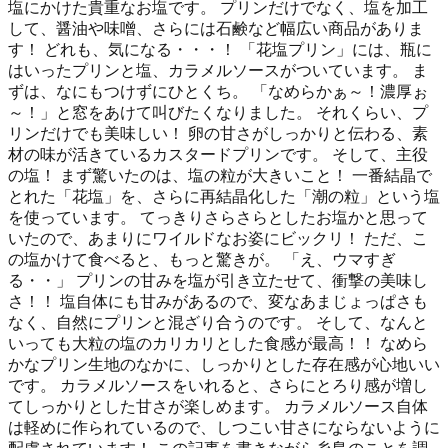
塩にかけた貴重なお塩です。 プリンだけでなく、塩を加工
して、醤油や味噌、さらには石鹸など幅広い商品がありま
す！ どれも、気になる・・・！ 「花塩プリン」には、瓶に
はいったプリンと塩、カラメルソースがついています。 ま
ずは、なにもつけずにひとくち。 「なめらかぁ～！濃厚ぉ
～！」と窓をあけて叫びたくなりました。 それくらい、プ
リンだけでも美味しい！ 卵の甘さがしっかりと伝わる、素
材の味が活きているカスタードプリンです。 そして、主役
の塩！ まず驚いたのは、塩の粒が大きいこと！ 一番結晶で
とれた「花塩」を、さらに再結晶化した「潮の粒」という塩
を使っています。 てっきりさらさらとしたお塩かと思って
いたので、あまりにワイルドなお姿にビックリ！ ただ、こ
の塩かけて食べると、もっと驚きが。 「え、ウマすぎ
る・・」 プリンの甘みを塩が引き立たせて、衝撃の美味し
さ！！ 塩自体にも甘みがあるので、変なあまじょっぱさも
なく、自然にプリンと混ざり合うのです。 そして、なんと
いっても大粒の塩のカリカリとした食感が最高！！ なめら
かなプリン生地のなかに、しっかりとした存在感が心地いい
です。 カラメルソースをいれると、さらにとろり感が増し
てしっかりとした甘さが楽しめます。 カラメルソース自体
は軽めに作られているので、しつこい甘さにならないように