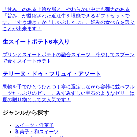
「甘み」のある上質な脂と、やわらかい中にも弾力のある
「旨み」が凝縮された近江牛を堪能できるギフトセットで
す。「すき焼き」か「しゃぶしゃぶ」、好みの食べ方を選ぶ
ことが出来ます！
生スイートポテト6本入り
プリンとスイートポテトの融合スイーツ！冷やしてスプーン
で食すスイートポテト
テリーヌ・ドゥ・フリュイ・アソート
果物を手でひとつひとつ丁寧に選定しながら容器に並べフル
ーツたっぷりのゼリー。みずみずしい宝石のようなゼリーは
夏の贈り物として大人気です！
ジャンルから探す
スイーツ・洋菓子
和菓子・和スイーツ