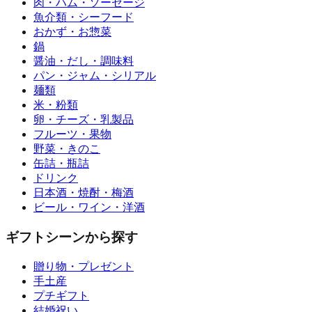
肉・ハム・ソーセージ
魚介類・シーフード
おかず・お惣菜
鍋
醤油・だし・調味料
パン・ジャム・シリアル
麺類
米・粉類
卵・チーズ・乳製品
フルーツ・果物
野菜・きのこ
缶詰・瓶詰
ドリンク
日本酒・焼酎・梅酒
ビール・ワイン・洋酒
ギフトシーンから探す
贈り物・プレゼント
手土産
プチギフト
結婚祝い