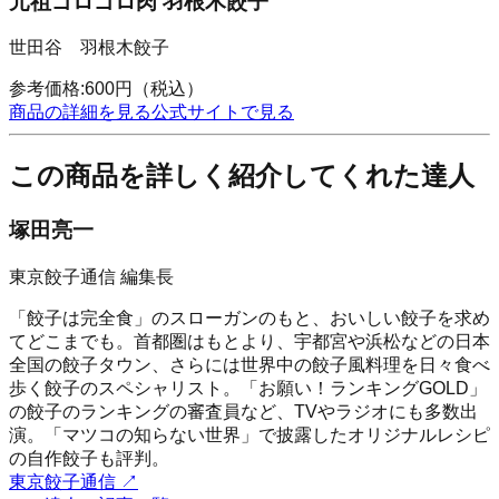
元祖ゴロゴロ肉 羽根木餃子
世田谷 羽根木餃子
参考価格:
600
円
（税込）
商品の詳細を見る
公式サイトで見る
この商品を詳しく紹介してくれた達人
塚田亮一
東京餃子通信 編集長
「餃子は完全食」のスローガンのもと、おいしい餃子を求め
てどこまでも。首都圏はもとより、宇都宮や浜松などの日本
全国の餃子タウン、さらには世界中の餃子風料理を日々食べ
歩く餃子のスペシャリスト。「お願い！ランキングGOLD」
の餃子のランキングの審査員など、TVやラジオにも多数出
演。「マツコの知らない世界」で披露したオリジナルレシピ
の自作餃子も評判。
東京餃子通信
↗