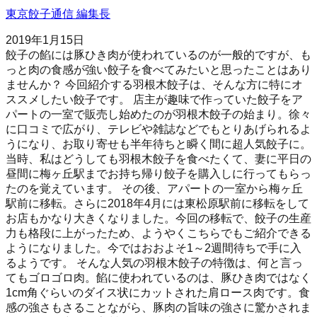
東京餃子通信 編集長
2019年1月15日
餃子の餡には豚ひき肉が使われているのが一般的ですが、も
っと肉の食感が強い餃子を食べてみたいと思ったことはあり
ませんか？ 今回紹介する羽根木餃子は、そんな方に特にオ
ススメしたい餃子です。 店主が趣味で作っていた餃子をア
パートの一室で販売し始めたのが羽根木餃子の始まり。徐々
に口コミで広がり、テレビや雑誌などでもとりあげられるよ
うになり、お取り寄せも半年待ちと瞬く間に超人気餃子に。
当時、私はどうしても羽根木餃子を食べたくて、妻に平日の
昼間に梅ヶ丘駅までお持ち帰り餃子を購入しに行ってもらっ
たのを覚えています。 その後、アパートの一室から梅ヶ丘
駅前に移転。さらに2018年4月には東松原駅前に移転をして
お店もかなり大きくなりました。今回の移転で、餃子の生産
力も格段に上がったため、ようやくこちらでもご紹介できる
ようになりました。今ではおおよそ1～2週間待ちで手に入
るようです。 そんな人気の羽根木餃子の特徴は、何と言っ
てもゴロゴロ肉。餡に使われているのは、豚ひき肉ではなく
1cm角ぐらいのダイス状にカットされた肩ロース肉です。食
感の強さもさることながら、豚肉の旨味の強さに驚かされま