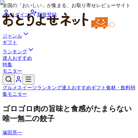
全国の「おいしい」が集まる、お取り寄せレビューサイト
ログイン
新規登録
ジャンル
ギフト
ランキング
達人おすすめ
特集
モニター
グルメ
スイーツ
ランキング
達人おすすめ
ギフト
食材・飲料
特
集
モニター
ゴロゴロ肉の旨味と食感がたまらない
唯一無二の餃子
塚田亮一