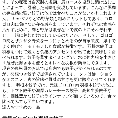
す。その秘密は自家製の塩麹。肩ロースを塩麹に漬け込むこ
とによって、凝縮した旨味を実現しています。こんなに豚肉
の存在感の強い餃子は他では食べたことがないかもしれませ
ん。 キャベツなどの野菜類も粗めにカットしてあり、ゴロ
ゴロ肉に負けない存在感を出しています。それぞれの食感を
活かすために、肉と野菜は混ぜないで皮の上にそれぞれ乗
せ、一緒に包むだけにしているのだとか。 そして、ゴロゴ
ロ肉とザクザク野菜を一つにまとめるのが自家製皮。厚手で
よく伸びて、モチモチした食感が特徴です。 羽根木餃子は
羽根をつけて焼くと食感のアクセントが出て更に美味しく食
べられます。餃子を蒸すタイミングで、水に強力粉を小さじ
１混ぜた溶き水を使うとキレイな羽根が簡単にできます。
現在の東松原のお店では店内でも餃子が食べられるのです
が、羽根つき餃子で提供されています。 タレは酢コショウ
がオススメ。肉の旨味や野菜の甘さを更に際立たせてくれま
すよ。 羽根木餃子では、元祖ゴロゴロ肉 羽根木餃子の他に
も、トマト餃子や濃厚カレーチーズ餃子、高知生姜餃子な
ど、個性豊かな餃子のラインナップが揃っているので、食べ
比べてみても面白いですよ。
達人おすすめの一品