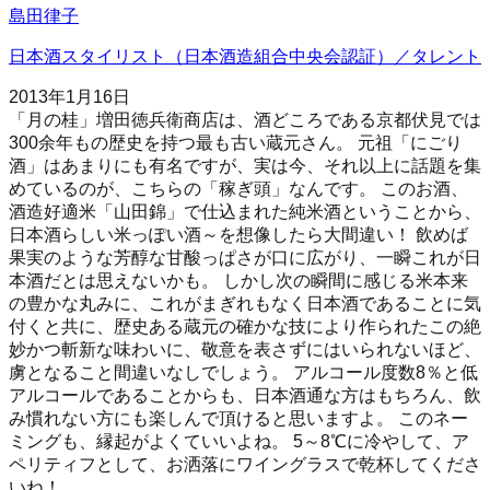
島田律子
日本酒スタイリスト（日本酒造組合中央会認証）／タレント
2013年1月16日
「月の桂」増田徳兵衛商店は、酒どころである京都伏見では
300余年もの歴史を持つ最も古い蔵元さん。 元祖「にごり
酒」はあまりにも有名ですが、実は今、それ以上に話題を集
めているのが、こちらの「稼ぎ頭」なんです。 このお酒、
酒造好適米「山田錦」で仕込まれた純米酒ということから、
日本酒らしい米っぽい酒～を想像したら大間違い！ 飲めば
果実のような芳醇な甘酸っぱさが口に広がり、一瞬これが日
本酒だとは思えないかも。 しかし次の瞬間に感じる米本来
の豊かな丸みに、これがまぎれもなく日本酒であることに気
付くと共に、歴史ある蔵元の確かな技により作られたこの絶
妙かつ斬新な味わいに、敬意を表さずにはいられないほど、
虜となること間違いなしでしょう。 アルコール度数8％と低
アルコールであることからも、日本酒通な方はもちろん、飲
み慣れない方にも楽しんで頂けると思いますよ。 このネー
ミングも、縁起がよくていいよね。 5～8℃に冷やして、ア
ペリティフとして、お洒落にワイングラスで乾杯してくださ
いね！