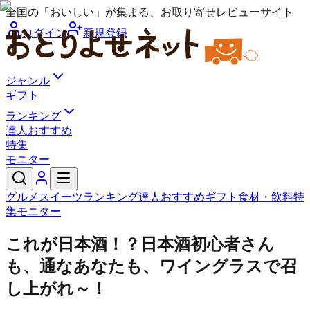
全国の「おいしい」が集まる、お取り寄せレビューサイト
ログイン
新規登録
ジャンル
ギフト
ランキング
達人おすすめ
特集
モニター
グルメ
スイーツ
ランキング
達人おすすめ
ギフト
食材・飲料
特
集
モニター
これが日本酒！？日本酒初心者さん
も、通なあなたも、ワイングラスで召
し上がれ～！