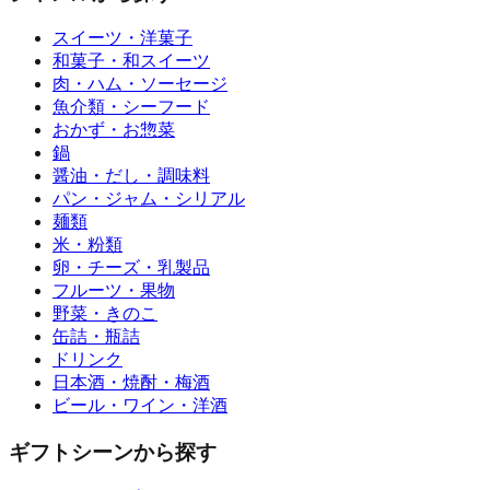
スイーツ・洋菓子
和菓子・和スイーツ
肉・ハム・ソーセージ
魚介類・シーフード
おかず・お惣菜
鍋
醤油・だし・調味料
パン・ジャム・シリアル
麺類
米・粉類
卵・チーズ・乳製品
フルーツ・果物
野菜・きのこ
缶詰・瓶詰
ドリンク
日本酒・焼酎・梅酒
ビール・ワイン・洋酒
ギフトシーンから探す