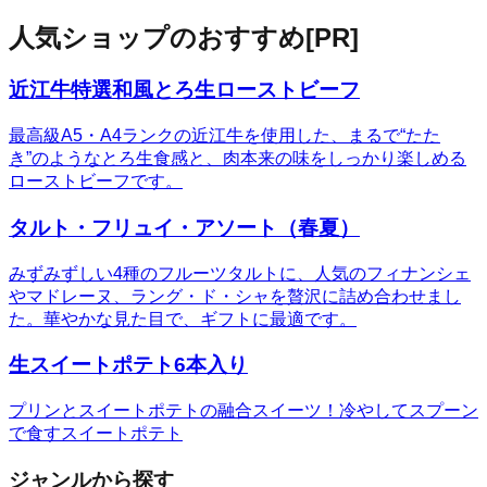
人気ショップのおすすめ
[PR]
近江牛特選和風とろ生ローストビーフ
最高級A5・A4ランクの近江牛を使用した、まるで“たた
き”のようなとろ生食感と、肉本来の味をしっかり楽しめる
ローストビーフです。
タルト・フリュイ・アソート（春夏）
みずみずしい4種のフルーツタルトに、人気のフィナンシェ
やマドレーヌ、ラング・ド・シャを贅沢に詰め合わせまし
た。華やかな見た目で、ギフトに最適です。
生スイートポテト6本入り
プリンとスイートポテトの融合スイーツ！冷やしてスプーン
で食すスイートポテト
ジャンルから探す