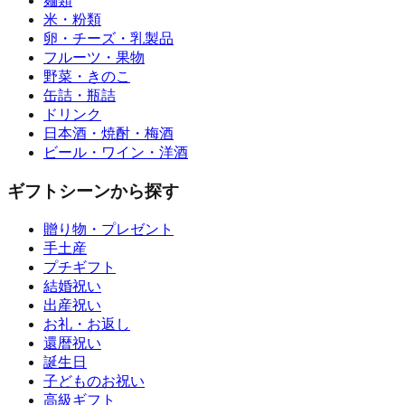
麺類
米・粉類
卵・チーズ・乳製品
フルーツ・果物
野菜・きのこ
缶詰・瓶詰
ドリンク
日本酒・焼酎・梅酒
ビール・ワイン・洋酒
ギフトシーンから探す
贈り物・プレゼント
手土産
プチギフト
結婚祝い
出産祝い
お礼・お返し
還暦祝い
誕生日
子どものお祝い
高級ギフト