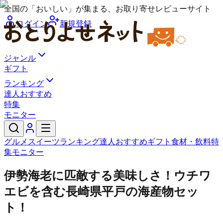
全国の「おいしい」が集まる、お取り寄せレビューサイト
ログイン
新規登録
ジャンル
ギフト
ランキング
達人おすすめ
特集
モニター
グルメ
スイーツ
ランキング
達人おすすめ
ギフト
食材・飲料
特
集
モニター
伊勢海老に匹敵する美味しさ！ウチワ
エビを含む長崎県平戸の海産物セッ
ト！