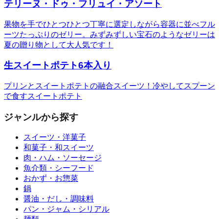
テリーヌ・ドゥ・フリュイ・アソート
果物を手でひとつひとつ丁寧に選定しながら容器に並べフル
ーツたっぷりのゼリー。みずみずしい宝石のようなゼリーは
夏の贈り物として大人気です！
生スイートポテト6本入り
プリンとスイートポテトの融合スイーツ！冷やしてスプーン
で食すスイートポテト
ジャンルから探す
スイーツ・洋菓子
和菓子・和スイーツ
肉・ハム・ソーセージ
魚介類・シーフード
おかず・お惣菜
鍋
醤油・だし・調味料
パン・ジャム・シリアル