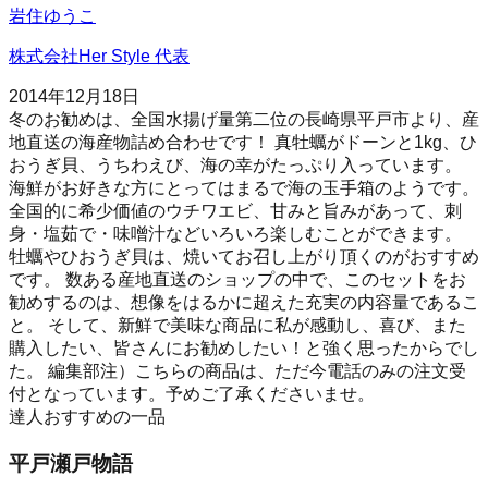
岩住ゆうこ
株式会社Her Style 代表
2014年12月18日
冬のお勧めは、全国水揚げ量第二位の長崎県平戸市より、産
地直送の海産物詰め合わせです！ 真牡蠣がドーンと1kg、ひ
おうぎ貝、うちわえび、海の幸がたっぷり入っています。
海鮮がお好きな方にとってはまるで海の玉手箱のようです。
全国的に希少価値のウチワエビ、甘みと旨みがあって、刺
身・塩茹で・味噌汁などいろいろ楽しむことができます。
牡蠣やひおうぎ貝は、焼いてお召し上がり頂くのがおすすめ
です。 数ある産地直送のショップの中で、このセットをお
勧めするのは、想像をはるかに超えた充実の内容量であるこ
と。 そして、新鮮で美味な商品に私が感動し、喜び、また
購入したい、皆さんにお勧めしたい！と強く思ったからでし
た。 編集部注）こちらの商品は、ただ今電話のみの注文受
付となっています。予めご了承くださいませ。
達人おすすめの一品
平戸瀬戸物語