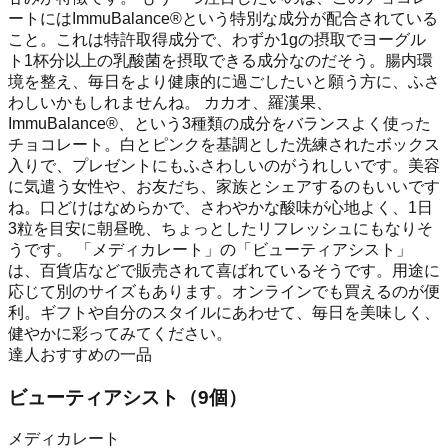
ートにはImmuBalance®︎という特別な成分が配合されている
こと。これは特許取得成分で、わずか1gの摂取でヨーグル
ト1杯分以上の乳酸菌を摂取できる成分なのだそう。腸内環
境を整え、毎日をより健康的に過ごしたいと願う方に、ふさ
わしいかもしれませんね。 カカオ、羅漢果、
ImmuBalance®︎、という3種類の成分をバランスよく使った
チョコレート。白とピンクを基調とした洗練されたボックス
入りで、プレゼントにもふさわしいのがうれしいです。美容
に気遣う女性や、お友だち、家族とシェアするのもいいです
ね。口どけはなめらかで、さわやかな酸味が心地よく、1日
3粒を目安に朝昼晩、ちょっとしたリフレッシュにもなりそ
うです。 「メディカレート」の「ビューティアシスト」
は、百貨店などで販売されて喜ばれているそうです。用途に
応じて別のサイズもあります。オンラインでも買えるのが便
利。ギフトや自分のスタイルにあわせて、毎日を美味しく、
健やかに彩ってみてください。
達人おすすめの一品
ビューティアシスト（9個）
メディカレート