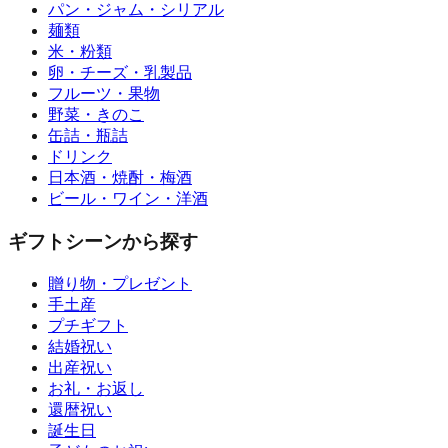
パン・ジャム・シリアル
麺類
米・粉類
卵・チーズ・乳製品
フルーツ・果物
野菜・きのこ
缶詰・瓶詰
ドリンク
日本酒・焼酎・梅酒
ビール・ワイン・洋酒
ギフトシーンから探す
贈り物・プレゼント
手土産
プチギフト
結婚祝い
出産祝い
お礼・お返し
還暦祝い
誕生日