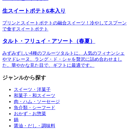
生スイートポテト6本入り
プリンとスイートポテトの融合スイーツ！冷やしてスプーン
で食すスイートポテト
タルト・フリュイ・アソート（春夏）
みずみずしい4種のフルーツタルトに、人気のフィナンシェ
やマドレーヌ、ラング・ド・シャを贅沢に詰め合わせまし
た。華やかな見た目で、ギフトに最適です。
ジャンルから探す
スイーツ・洋菓子
和菓子・和スイーツ
肉・ハム・ソーセージ
魚介類・シーフード
おかず・お惣菜
鍋
醤油・だし・調味料