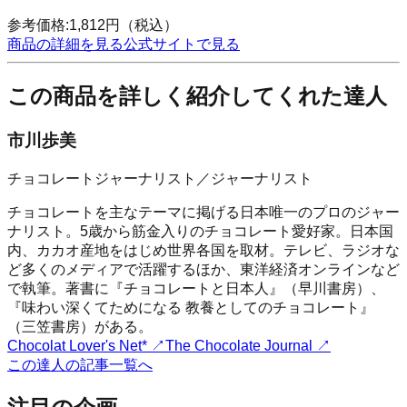
参考価格:
1,812
円
（税込）
商品の詳細を見る
公式サイトで見る
この商品を詳しく紹介してくれた達人
市川歩美
チョコレートジャーナリスト／ジャーナリスト
チョコレートを主なテーマに掲げる日本唯一のプロのジャー
ナリスト。5歳から筋金入りのチョコレート愛好家。日本国
内、カカオ産地をはじめ世界各国を取材。テレビ、ラジオな
ど多くのメディアで活躍するほか、東洋経済オンラインなど
で執筆。著書に『チョコレートと日本人』（早川書房）、
『味わい深くてためになる 教養としてのチョコレート』
（三笠書房）がある。
Chocolat Lover's Net*
↗
The Chocolate Journal
↗
この達人の記事一覧へ