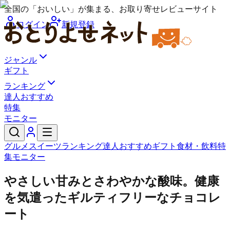
全国の「おいしい」が集まる、お取り寄せレビューサイト
ログイン
新規登録
ジャンル
ギフト
ランキング
達人おすすめ
特集
モニター
グルメ
スイーツ
ランキング
達人おすすめ
ギフト
食材・飲料
特
集
モニター
やさしい甘みとさわやかな酸味。健康
を気遣ったギルティフリーなチョコレ
ート