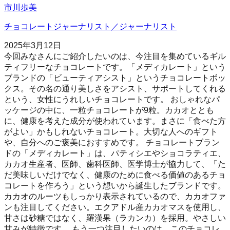
市川歩美
チョコレートジャーナリスト／ジャーナリスト
2025年3月12日
今回みなさんにご紹介したいのは、今注目を集めているギル
ティフリーなチョコレートです。「メディカレート」という
ブランドの「ビューティアシスト」というチョコレートボッ
クス。その名の通り美しさをアシスト、サポートしてくれる
という、女性にうれしいチョコレートです。 おしゃれなパ
ッケージの中に、一粒チョコレートが9粒。カカオととも
に、健康を考えた成分が使われています。まさに「食べた方
がよい」かもしれないチョコレート。大切な人へのギフト
や、自分へのご褒美におすすめです。 チョコレートブラン
ドの「メディカレート」は、パティシエやショコラティエ、
カカオ生産者、医師、歯科医師、医学博士が協力して、「た
だ美味しいだけでなく、健康のために食べる価値のあるチョ
コレートを作ろう」という想いから誕生したブランドです。
カカオのルーツもしっかり表示されているので、カカオファ
ンも注目してください。エクアドル産カカオマスを使用し、
甘さは砂糖ではなく、羅漢果（ラカンカ）を採用。やさしい
甘みが特徴です。 もう一つ注目したいのは、このチョコレ