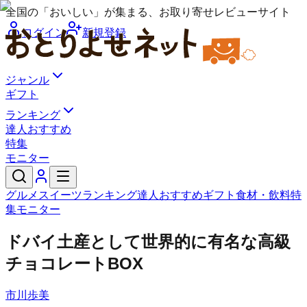
全国の「おいしい」が集まる、お取り寄せレビューサイト
ログイン
新規登録
ジャンル
ギフト
ランキング
達人おすすめ
特集
モニター
グルメ
スイーツ
ランキング
達人おすすめ
ギフト
食材・飲料
特
集
モニター
ドバイ土産として世界的に有名な高級
チョコレートBOX
市川歩美