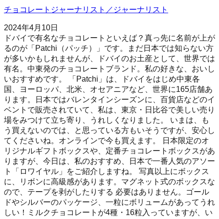
チョコレートジャーナリスト／ジャーナリスト
2024年4月10日
ドバイで有名なチョコレートといえば？真っ先に名前が上が
るのが「Patchi（パッチ）」です。まだ日本では知らない方
が多いかもしれませんが、ドバイのお土産として、世界では
有名。中東発のチョコレートブランド。私の好きな、おいし
いおすすめです。 「Patchi」は、ドバイをはじめ中東各
国、ヨーロッパ、北米、オセアニアなど、世界に165店舗あ
ります。日本ではバレンタインシーズンに、百貨店などのイ
ベントで販売されていて、私は、東京・日比谷で美しい売り
場をみつけて立ち寄り、うれしくなりました。 いまは、も
う買えないのでは、と思っている方もいそうですが、安心し
てくださいね。オンラインで今も買えます。 日本限定のオ
リジナルギフトボックスや、定番チョコレートボックスがあ
りますが、今日は、私のおすすめ、日本で一番人気のアソー
ト「ロワイヤル」をご紹介しますね。 写真以上にボックス
に、リボンに高級感があります。マグネット式のボックスな
ので、テープを剥がしたりする 必要はありません。ゴール
ドやシルバーのパッケージ、一粒にボリュームがあってうれ
しい！ミルクチョコレートが4種・16粒入っていますが、い