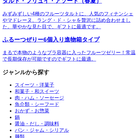
タルト・フリュイ・アソート（春夏）
みずみずしい4種のフルーツタルトに、人気のフィナンシェ
やマドレーヌ、ラング・ド・シャを贅沢に詰め合わせまし
た。華やかな見た目で、ギフトに最適です。
ふるーつぜりー6個入り進物箱タイプ
まるで本物のようなプラ容器に入ったフルーツゼリー！常温
で長期保存が可能ですのでギフトに最適。
ジャンルから探す
スイーツ・洋菓子
和菓子・和スイーツ
肉・ハム・ソーセージ
魚介類・シーフード
おかず・お惣菜
鍋
醤油・だし・調味料
パン・ジャム・シリアル
麺類