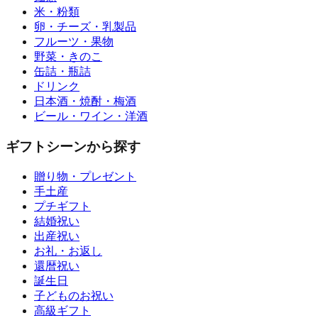
米・粉類
卵・チーズ・乳製品
フルーツ・果物
野菜・きのこ
缶詰・瓶詰
ドリンク
日本酒・焼酎・梅酒
ビール・ワイン・洋酒
ギフトシーンから探す
贈り物・プレゼント
手土産
プチギフト
結婚祝い
出産祝い
お礼・お返し
還暦祝い
誕生日
子どものお祝い
高級ギフト