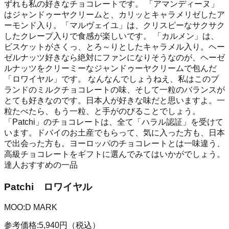
ずれも私の好きなチョコレートです。 「アマンディーヌ」
はジャンドゥーヤクリームと、カリッとキャラメリゼしたア
ーモンド入り。「マルヴェイユ」は、クリスピーなサクサク
したクレープ入りで食感が楽しいです。 「カルメン」は、
ビスケットがさくっ、とろ～りとしたキャラメル入り。ヘー
ゼルナッツ好きなら絶対にファンになりそうなのが、ヘーゼ
ルナッツをクリーミーなジャンドゥーヤクリームで包んだ
「ロワイヤル」です。 なんなんでしょうねえ、私はこのブ
ランドのミルクチョコレートの味、そして一粒のバランスが
とても好きなのです。日本人が好きな味だと思いますよ。一
粒たべたら、もう一粒、と手がのびることでしょう。
「Patchi」のチョコレートは、全て「ハラル認証」を受けて
います。ドバイのお土産でもらって、気に入った方も、日本
で出会った方も。ヨーロッパのチョコレートとは一味違う、
高級チョコレートをギフトに選んでみてはいかがでしょう。
達人おすすめの一品
Patchi ロワイヤル
MOO:D MARK
参考価格:
5,940
円
（税込）