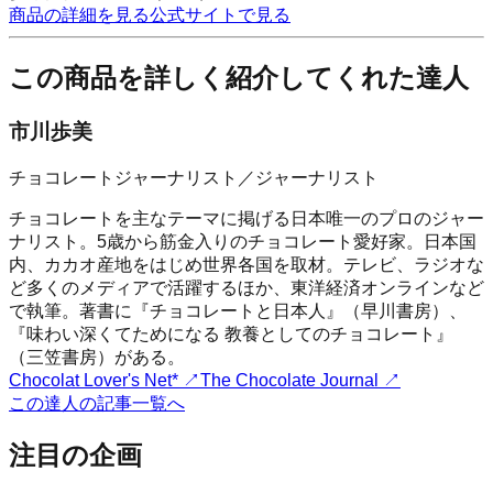
商品の詳細を見る
公式サイトで見る
この商品を詳しく紹介してくれた達人
市川歩美
チョコレートジャーナリスト／ジャーナリスト
チョコレートを主なテーマに掲げる日本唯一のプロのジャー
ナリスト。5歳から筋金入りのチョコレート愛好家。日本国
内、カカオ産地をはじめ世界各国を取材。テレビ、ラジオな
ど多くのメディアで活躍するほか、東洋経済オンラインなど
で執筆。著書に『チョコレートと日本人』（早川書房）、
『味わい深くてためになる 教養としてのチョコレート』
（三笠書房）がある。
Chocolat Lover's Net*
↗
The Chocolate Journal
↗
この達人の記事一覧へ
注目の企画