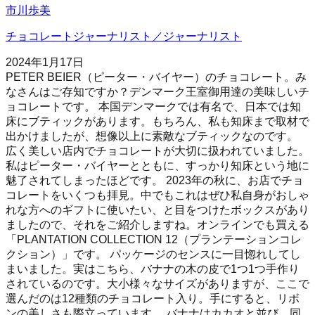
市川歩美
チョコレートジャーナリスト／ジャーナリスト
2024年1月17日
PETER BEIER（ピーター・バイヤー）のチョコレート。み
なさんはご存知ですか？デンマーク王室御用達の美味しいチ
ョコレートです。 本国デンマークでは有名で、日本では知
床にブティックがあります。もちろん、私も知床まで取材で
出かけましたが、想像以上に素敵なブティックなのです。
広く美しい店内でチョコレートが大切に扱われていました。
私はピーター・バイヤーとともに、すっかり知床という地に
魅了されてしまったほどです。 2023年の秋に、お店でチョ
コレートをいくつも拝見。中でもこれはぜひ私自身がおしゃ
れな方へのギフトに使いたい、と目をつけたボックスがあり
ましたので、それをご紹介しますね。オンラインでも買える
「PLANTATION COLLECTION 12（プランテーションコレ
クション）」です。 パッケージのセンスに一目惚れしてし
まいました。実はこちら、バナナの木の皮で1つ1つ手作り
されているのです。大小様々なサイズがありますが、ここで
選んだのは12種類のチョコレート入り。手にすると、リボ
ンの美しさも際立っています。 バナナはカカオと並び、同