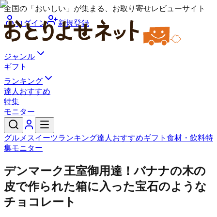
全国の「おいしい」が集まる、お取り寄せレビューサイト
ログイン
新規登録
ジャンル
ギフト
ランキング
達人おすすめ
特集
モニター
グルメ
スイーツ
ランキング
達人おすすめ
ギフト
食材・飲料
特
集
モニター
デンマーク王室御用達！バナナの木の
皮で作られた箱に入った宝石のような
チョコレート