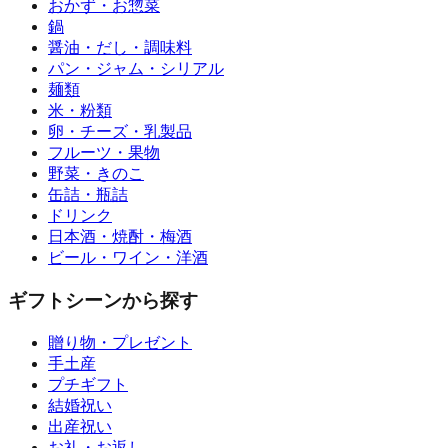
おかず・お惣菜
鍋
醤油・だし・調味料
パン・ジャム・シリアル
麺類
米・粉類
卵・チーズ・乳製品
フルーツ・果物
野菜・きのこ
缶詰・瓶詰
ドリンク
日本酒・焼酎・梅酒
ビール・ワイン・洋酒
ギフトシーンから探す
贈り物・プレゼント
手土産
プチギフト
結婚祝い
出産祝い
お礼・お返し