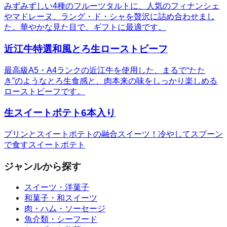
みずみずしい4種のフルーツタルトに、人気のフィナンシェ
やマドレーヌ、ラング・ド・シャを贅沢に詰め合わせまし
た。華やかな見た目で、ギフトに最適です。
近江牛特選和風とろ生ローストビーフ
最高級A5・A4ランクの近江牛を使用した、まるで“たた
き”のようなとろ生食感と、肉本来の味をしっかり楽しめる
ローストビーフです。
生スイートポテト6本入り
プリンとスイートポテトの融合スイーツ！冷やしてスプーン
で食すスイートポテト
ジャンルから探す
スイーツ・洋菓子
和菓子・和スイーツ
肉・ハム・ソーセージ
魚介類・シーフード