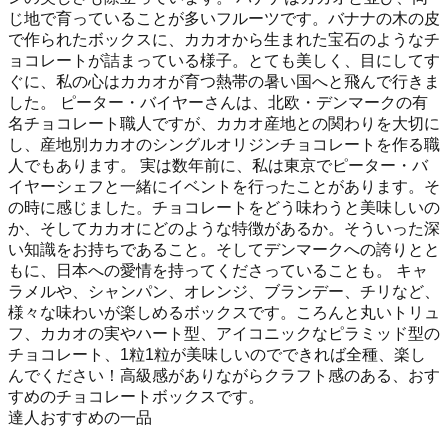
じ地で育っていることが多いフルーツです。バナナの木の皮
で作られたボックスに、カカオから生まれた宝石のようなチ
ョコレートが詰まっている様子。とても美しく、目にしてす
ぐに、私の心はカカオが育つ熱帯の暑い国へと飛んで行きま
した。 ピーター・バイヤーさんは、北欧・デンマークの有
名チョコレート職人ですが、カカオ産地との関わりを大切に
し、産地別カカオのシングルオリジンチョコレートを作る職
人でもあります。 実は数年前に、私は東京でピーター・バ
イヤーシェフと一緒にイベントを行ったことがあります。そ
の時に感じました。チョコレートをどう味わうと美味しいの
か、そしてカカオにどのような特徴があるか。そういった深
い知識をお持ちであること。そしてデンマークへの誇りとと
もに、日本への愛情を持ってくださっていることも。 キャ
ラメルや、シャンパン、オレンジ、ブランデー、チリなど、
様々な味わいが楽しめるボックスです。ころんと丸いトリュ
フ、カカオの実やハート型、アイコニックなピラミッド型の
チョコレート、1粒1粒が美味しいのでできれば全種、楽し
んでください！高級感がありながらクラフト感のある、おす
すめのチョコレートボックスです。
達人おすすめの一品