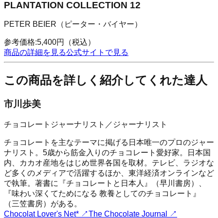
PLANTATION COLLECTION 12
PETER BEIER（ピーター・バイヤー）
参考価格:
5,400
円
（税込）
商品の詳細を見る
公式サイトで見る
この商品を詳しく紹介してくれた達人
市川歩美
チョコレートジャーナリスト／ジャーナリスト
チョコレートを主なテーマに掲げる日本唯一のプロのジャー
ナリスト。5歳から筋金入りのチョコレート愛好家。日本国
内、カカオ産地をはじめ世界各国を取材。テレビ、ラジオな
ど多くのメディアで活躍するほか、東洋経済オンラインなど
で執筆。著書に『チョコレートと日本人』（早川書房）、
『味わい深くてためになる 教養としてのチョコレート』
（三笠書房）がある。
Chocolat Lover's Net*
↗
The Chocolate Journal
↗