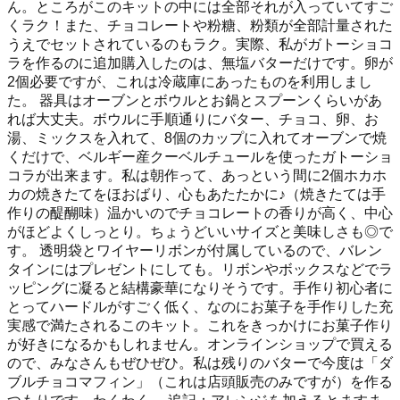
ん。ところがこのキットの中には全部それが入っていてすご
くラク！また、チョコレートや粉糖、粉類が全部計量された
うえでセットされているのもラク。実際、私がガトーショコ
ラを作るのに追加購入したのは、無塩バターだけです。卵が
2個必要ですが、これは冷蔵庫にあったものを利用しまし
た。 器具はオーブンとボウルとお鍋とスプーンくらいがあ
れば大丈夫。ボウルに手順通りにバター、チョコ、卵、お
湯、ミックスを入れて、8個のカップに入れてオーブンで焼
くだけで、ベルギー産クーベルチュールを使ったガトーショ
コラが出来ます。私は朝作って、あっという間に2個ホカホ
カの焼きたてをほおばり、心もあたたかに♪（焼きたては手
作りの醍醐味）温かいのでチョコレートの香りが高く、中心
がほどよくしっとり。ちょうどいいサイズと美味しさも◎で
す。 透明袋とワイヤーリボンが付属しているので、バレン
タインにはプレゼントにしても。リボンやボックスなどでラ
ッピングに凝ると結構豪華になりそうです。手作り初心者に
とってハードルがすごく低く、なのにお菓子を手作りした充
実感で満たされるこのキット。これをきっかけにお菓子作り
が好きになるかもしれません。オンラインショップで買える
ので、みなさんもぜひぜひ。私は残りのバターで今度は「ダ
ブルチョコマフィン」（これは店頭販売のみですが）を作る