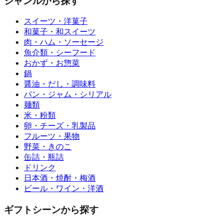
ジャンルから探す
スイーツ・洋菓子
和菓子・和スイーツ
肉・ハム・ソーセージ
魚介類・シーフード
おかず・お惣菜
鍋
醤油・だし・調味料
パン・ジャム・シリアル
麺類
米・粉類
卵・チーズ・乳製品
フルーツ・果物
野菜・きのこ
缶詰・瓶詰
ドリンク
日本酒・焼酎・梅酒
ビール・ワイン・洋酒
ギフトシーンから探す