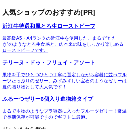
人気ショップのおすすめ
[PR]
近江牛特選和風とろ生ローストビーフ
最高級A5・A4ランクの近江牛を使用した、まるで“たた
き”のようなとろ生食感と、肉本来の味をしっかり楽しめる
ローストビーフです。
テリーヌ・ドゥ・フリュイ・アソート
果物を手でひとつひとつ丁寧に選定しながら容器に並べフル
ーツたっぷりのゼリー。みずみずしい宝石のようなゼリーは
夏の贈り物として大人気です！
ふるーつぜりー6個入り進物箱タイプ
まるで本物のようなプラ容器に入ったフルーツゼリー！常温
で長期保存が可能ですのでギフトに最適。