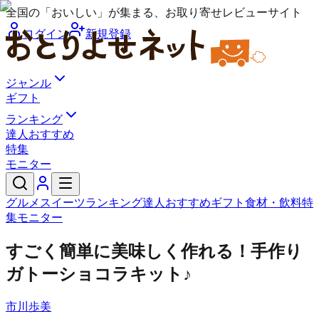
全国の「おいしい」が集まる、お取り寄せレビューサイト
ログイン
新規登録
ジャンル
ギフト
ランキング
達人おすすめ
特集
モニター
グルメ
スイーツ
ランキング
達人おすすめ
ギフト
食材・飲料
特
集
モニター
すごく簡単に美味しく作れる！手作り
ガトーショコラキット♪
市川歩美