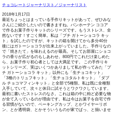
チョコレートジャーナリスト／ジャーナリスト
2018年1月17日
最近ちょっとはまっている手作りキットがあって、ぜひみな
さんにご紹介したいので書きますね。バンホーテン ココア
で作るお菓子作りキットのシリーズです。もうストレス、全
然ないです！すごく簡単。私は「プチ ガトーショコラ キッ
ト」を試したのですが、キットの箱を開けてから多分40分
後にはガトーショコラが出来上がっていました。手作りなの
で「焼きたて」を味わえるのが最高。そしてお部屋にショコ
ラの香りが広がるのもしあわせ。800円でこれだけ楽しめた
ら、お菓子作り初心者としては大満足です。 この手作りキ
ットシリーズ、実はいくつかありまして私が作ってみた「プ
チ ガトーショコラ キット」以外にも「生チョコキット」
「3種のトリュフキット」「生チョコタルトキット」「ダブ
ル チョコマフィンキット」と全部で5種類。私は既に全種類
入手していて、次々と休日に試そうとワクワクしています。
最初に書いたストレスのなさ。これは箱の中に殆ど必要な物
が全て入っているのが理由です。私は今はお菓子を自宅で作
る習慣がないので、ベーキングカップ、とかワイヤーリボ
ン、とか透明袋、とかそういうものが家でぱっ、と揃いませ