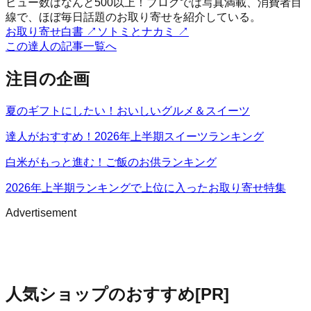
ビュー数はなんと500以上！ブログでは写真満載、消費者目
線で、ほぼ毎日話題のお取り寄せを紹介している。
お取り寄せ白書
↗
ソトミとナカミ
↗
この達人の記事一覧へ
注目の企画
夏のギフトにしたい！おいしいグルメ＆スイーツ
達人がおすすめ！2026年上半期スイーツランキング
白米がもっと進む！ご飯のお供ランキング
2026年上半期ランキングで上位に入ったお取り寄せ特集
Advertisement
人気ショップのおすすめ
[PR]