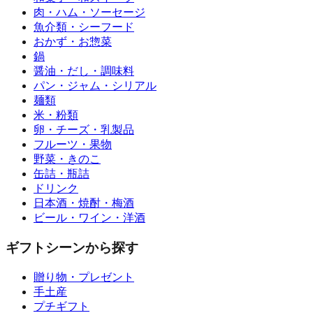
肉・ハム・ソーセージ
魚介類・シーフード
おかず・お惣菜
鍋
醤油・だし・調味料
パン・ジャム・シリアル
麺類
米・粉類
卵・チーズ・乳製品
フルーツ・果物
野菜・きのこ
缶詰・瓶詰
ドリンク
日本酒・焼酎・梅酒
ビール・ワイン・洋酒
ギフトシーンから探す
贈り物・プレゼント
手土産
プチギフト