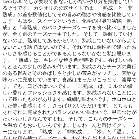
BASQUEでしか実現できないしかないやり方を採用してい
るそうです。 カシオリの公式サイトでは、「熟成」と「非
熟成」の差を数値化してその旨みの強さや食感を比較してい
ます。もはや、スイーツというか、化学の世界?! 実際「熟
成」と「非熟成」のバスクチーズケーキを食べ比べしました
が、全く別のチーズケーキでした。 そして、誤解していけ
ないのは、熟成してあるからいい、熟成していないからよく
ないという話ではないのです。それぞれに個性的で違ったお
いしさを感じることができるんじゃないかなと私は思いま
す。 「熟成」は、キレイな焼き色が特徴です。香ばしい香
りとほんの少しの苦みを伴います。熟成されたチーズの奥行
のある旨みとその香ばしさと少しの苦みがマッチし、芳醇な
味わいに完成しています。食感はまったりこっとり、濃厚で
す。でも、口どけはいいです。 「非熟成」は、ミルクの優
しい香りとフレッシュさを感じます。熟成されないことによ
って残ったものがあります。繊細な味わいです。ホロホロと
した儚い食感もよく、さっぱりといただけます。 どちらも
それぞれに完成されたバランスのいい味わいで、甲乙つけが
たいおいしさなんですよね。 そして、こちらのチーズケー
キ温めてもおいしいんですよ。じゅわーんと溶けてクリーミ
ーになります。「熟成」と「非熟成」、「冷」と「温」、い
ろんな顔を持つチーズケーキ。わくわくが止まらないすばら