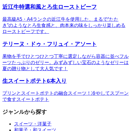
近江牛特選和風とろ生ローストビーフ
最高級A5・A4ランクの近江牛を使用した、まるで“たた
き”のようなとろ生食感と、肉本来の味をしっかり楽しめる
ローストビーフです。
テリーヌ・ドゥ・フリュイ・アソート
果物を手でひとつひとつ丁寧に選定しながら容器に並べフル
ーツたっぷりのゼリー。みずみずしい宝石のようなゼリーは
夏の贈り物として大人気です！
生スイートポテト6本入り
プリンとスイートポテトの融合スイーツ！冷やしてスプーン
で食すスイートポテト
ジャンルから探す
スイーツ・洋菓子
和菓子・和スイーツ