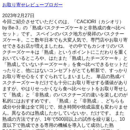
お取り寄せレビューブロガー
2023年2月27日
今回ご紹介させていただくのは、「CACIORI（カシオリ）
by Be-3」の「熟成バスクチーズケーキと非熟成の食べ比べ
セット」です。 スペインのバスク地方が発祥のバスクチー
ズケーキ。ここ数年日本でも大変人気で、専門店やお取り寄
せできるお店が増えましたね。 その中でもカシオリのバス
クチーズケーキは「熟成」というポイントにこだわりを重く
おいているところや、はたまた「熟成したチーズケーキ」と
「熟成していないチーズケーキ」を食べ比べできるセットだ
ったりと、他にはないコンセプトがとても斬新で、すっかり
お取り寄せ心をくすぐられてしまいました。 単品の熟成バ
スクチーズケーキだけでも十分にお取り寄せする価値があり
ますが、やはりせっかくなら食べ比べセットをお取り寄せし
て「熟成」と「非熟成」のバスクチーズの違いを楽しむのが
私的にはおすすめです。 「熟成」と「非熟成」、どちらも
成分や分量は全て同じで、焼き時間や焼成温度も変わりませ
ん。異なるのは熟成したかしていないか、だけです。 また
熟成の方法ですが、1年で500回以上の試作を繰り返し、10
度以下で熟成できる専用の機械を導入して成功した熟