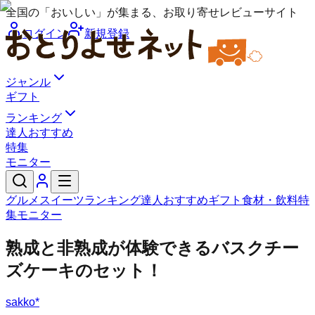
全国の「おいしい」が集まる、お取り寄せレビューサイト
ログイン
新規登録
ジャンル
ギフト
ランキング
達人おすすめ
特集
モニター
グルメ
スイーツ
ランキング
達人おすすめ
ギフト
食材・飲料
特
集
モニター
熟成と非熟成が体験できるバスクチー
ズケーキのセット！
sakko*