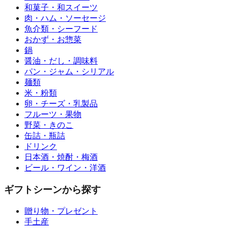
和菓子・和スイーツ
肉・ハム・ソーセージ
魚介類・シーフード
おかず・お惣菜
鍋
醤油・だし・調味料
パン・ジャム・シリアル
麺類
米・粉類
卵・チーズ・乳製品
フルーツ・果物
野菜・きのこ
缶詰・瓶詰
ドリンク
日本酒・焼酎・梅酒
ビール・ワイン・洋酒
ギフトシーンから探す
贈り物・プレゼント
手土産