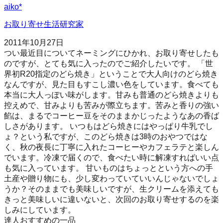
aiko*
お取り寄せ生活研究家
2011年10月27日
つい最近目についてネーミングにひかれ、お取り寄せしたも
のですが、とても気に入ったのでご紹介したいです。 「世
界初R20指定のどら焼き」ということで大人向けのどら焼き
なんですが、見た目もすこし濃い色をしています。食べても
本当に大人っぽい味がします。甘みも普通のどら焼きよりも
控えめで、甘みよりも苦みが際立ちます。苦みと香りの強い
餡は、まるでコーヒー豆をそのままかじったようなあの香ば
しさがあります。 いつもはどら焼きにはやっぱり牛乳でし
ょ？という私ですが、このどら焼きは3時のおやつではな
く、秋の夜長に丁寧に入れたコーヒーやカフェラテと楽しん
でいます。冷凍で届くので、食べたい時に解凍すればいい点
も気に入っています。 甘いものはちょっとという方への手
土産や贈り物にも、少し変わっていていいんじゃないでしょ
うか？そのままでも美味しいですが、生クリームを添えても
きっと美味しいに違いないと、次回のお取り寄せするのを楽
しみにしています。
達人おすすめの一品