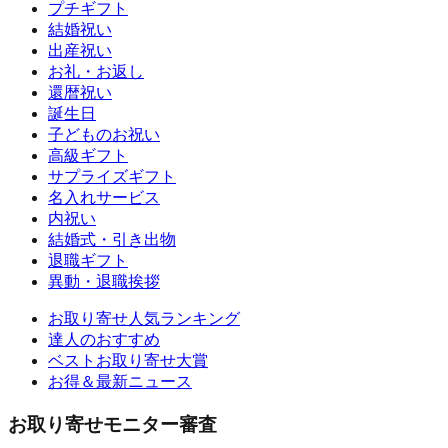
プチギフト
結婚祝い
出産祝い
お礼・お返し
還暦祝い
誕生日
子どものお祝い
高級ギフト
サプライズギフト
名入れサービス
内祝い
結婚式・引き出物
退職ギフト
異動・退職挨拶
お取り寄せ人気ランキング
達人のおすすめ
ベストお取り寄せ大賞
お得＆最新ニュース
お取り寄せモニター審査