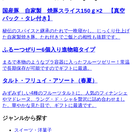
国産豚 自家製 焼豚スライス150ｇ×2 【真空
パック・タレ付き】
秘伝のスパイスと継承のたれで一晩寝かし、じっくり仕上げ
た自家製焼き豚。たれ付きでご飯との相性も抜群です。
ふるーつぜりー6個入り進物箱タイプ
まるで本物のようなプラ容器に入ったフルーツゼリー！常温
で長期保存が可能ですのでギフトに最適。
タルト・フリュイ・アソート（春夏）
みずみずしい4種のフルーツタルトに、人気のフィナンシェ
やマドレーヌ、ラング・ド・シャを贅沢に詰め合わせまし
た。華やかな見た目で、ギフトに最適です。
ジャンルから探す
スイーツ・洋菓子