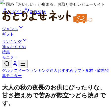
全国の「おいしい」が集まる、お取り寄せレビューサイト
ログイン
新規登録
ジャンル
ギフト
ランキング
達人おすすめ
特集
モニター
グルメ
スイーツ
ランキング
達人おすすめ
ギフト
食材・飲料
特
集
モニター
大人の秋の夜長のお供にぴったりな、
甘さ控えめで苦みが際立つどら焼きで
す。