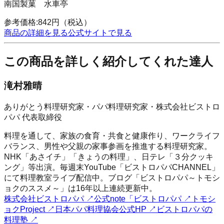
南国製菓 水車亭
参考価格:
842
円
（税込）
商品の詳細を見る
公式サイトで見る
この商品を詳しく紹介してくれた達人
滝村雅晴
ありがとう料理研究家・パパ料理研究家・株式会社ビストロ
パパ 代表取締役
料理を通して、家族の食育・共食と健康作り、ワークライフ
バランス、男性や父親の家事参画を推進する料理研究家。
NHK「あさイチ」「きょうの料理」、日テレ「３分クッキ
ング」等出演。毎週末YouTube「ビストロパパCHANNEL」
にて料理教室ライブ配信中。ブログ「ビストロパパ～トモシ
ョクのススメ～」は16年以上連続更新中。
株式会社ビストロパパ
↗
公式note「ビストロパパ
↗
トモシ
ョクProject
↗
日本パパ料理協会公式HP
↗
ビストロパパの
料理塾
↗