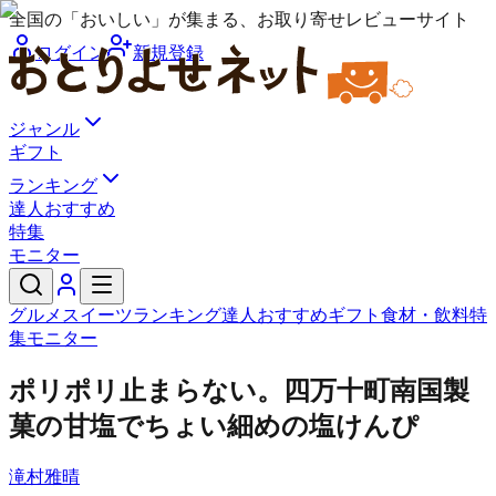
全国の「おいしい」が集まる、お取り寄せレビューサイト
ログイン
新規登録
ジャンル
ギフト
ランキング
達人おすすめ
特集
モニター
グルメ
スイーツ
ランキング
達人おすすめ
ギフト
食材・飲料
特
集
モニター
ポリポリ止まらない。四万十町南国製
菓の甘塩でちょい細めの塩けんぴ
滝村雅晴