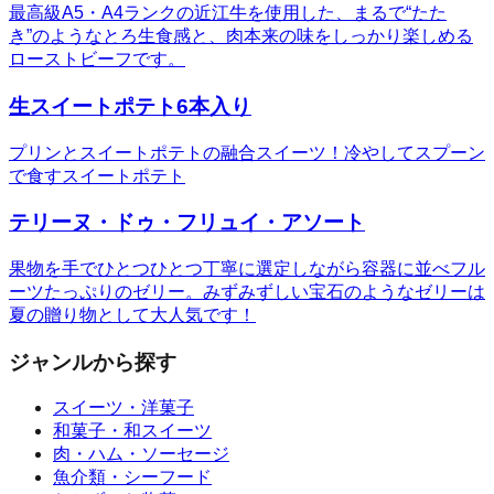
最高級A5・A4ランクの近江牛を使用した、まるで“たた
き”のようなとろ生食感と、肉本来の味をしっかり楽しめる
ローストビーフです。
生スイートポテト6本入り
プリンとスイートポテトの融合スイーツ！冷やしてスプーン
で食すスイートポテト
テリーヌ・ドゥ・フリュイ・アソート
果物を手でひとつひとつ丁寧に選定しながら容器に並べフル
ーツたっぷりのゼリー。みずみずしい宝石のようなゼリーは
夏の贈り物として大人気です！
ジャンルから探す
スイーツ・洋菓子
和菓子・和スイーツ
肉・ハム・ソーセージ
魚介類・シーフード