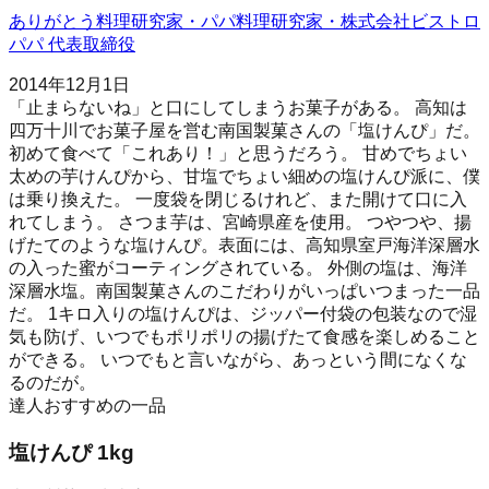
ありがとう料理研究家・パパ料理研究家・株式会社ビストロ
パパ 代表取締役
2014年12月1日
「止まらないね」と口にしてしまうお菓子がある。 高知は
四万十川でお菓子屋を営む南国製菓さんの「塩けんぴ」だ。
初めて食べて「これあり！」と思うだろう。 甘めでちょい
太めの芋けんぴから、甘塩でちょい細めの塩けんぴ派に、僕
は乗り換えた。 一度袋を閉じるけれど、また開けて口に入
れてしまう。 さつま芋は、宮崎県産を使用。 つやつや、揚
げたてのような塩けんぴ。表面には、高知県室戸海洋深層水
の入った蜜がコーティングされている。 外側の塩は、海洋
深層水塩。南国製菓さんのこだわりがいっぱいつまった一品
だ。 1キロ入りの塩けんぴは、ジッパー付袋の包装なので湿
気も防げ、いつでもポリポリの揚げたて食感を楽しめること
ができる。 いつでもと言いながら、あっという間になくな
るのだが。
達人おすすめの一品
塩けんぴ 1kg