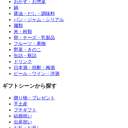
おかず・お惣菜
鍋
醤油・だし・調味料
パン・ジャム・シリアル
麺類
米・粉類
卵・チーズ・乳製品
フルーツ・果物
野菜・きのこ
缶詰・瓶詰
ドリンク
日本酒・焼酎・梅酒
ビール・ワイン・洋酒
ギフトシーンから探す
贈り物・プレゼント
手土産
プチギフト
結婚祝い
出産祝い
お礼・お返し