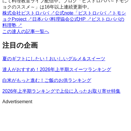
にて料理教室ライブ配信中。ブログ「ビストロパパ～トモシ
ョクのススメ～」は16年以上連続更新中。
株式会社ビストロパパ
↗
公式note「ビストロパパ
↗
トモシ
ョクProject
↗
日本パパ料理協会公式HP
↗
ビストロパパの
料理塾
↗
この達人の記事一覧へ
注目の企画
夏のギフトにしたい！おいしいグルメ＆スイーツ
達人がおすすめ！2026年上半期スイーツランキング
白米がもっと進む！ご飯のお供ランキング
2026年上半期ランキングで上位に入ったお取り寄せ特集
Advertisement