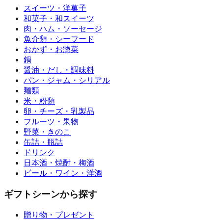
スイーツ・洋菓子
和菓子・和スイーツ
肉・ハム・ソーセージ
魚介類・シーフード
おかず・お惣菜
鍋
醤油・だし・調味料
パン・ジャム・シリアル
麺類
米・粉類
卵・チーズ・乳製品
フルーツ・果物
野菜・きのこ
缶詰・瓶詰
ドリンク
日本酒・焼酎・梅酒
ビール・ワイン・洋酒
ギフトシーンから探す
贈り物・プレゼント