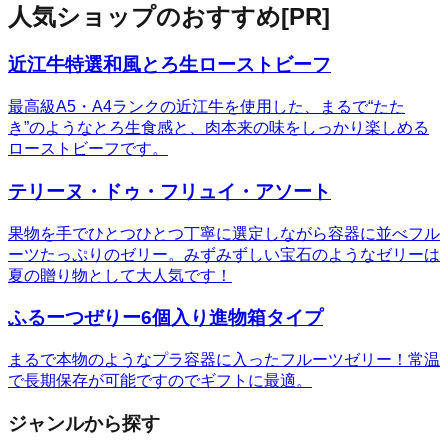
人気ショップのおすすめ
[PR]
近江牛特選和風とろ生ローストビーフ
最高級A5・A4ランクの近江牛を使用した、まるで“たた
き”のようなとろ生食感と、肉本来の味をしっかり楽しめる
ローストビーフです。
テリーヌ・ドゥ・フリュイ・アソート
果物を手でひとつひとつ丁寧に選定しながら容器に並べフル
ーツたっぷりのゼリー。みずみずしい宝石のようなゼリーは
夏の贈り物として大人気です！
ふるーつぜりー6個入り進物箱タイプ
まるで本物のようなプラ容器に入ったフルーツゼリー！常温
で長期保存が可能ですのでギフトに最適。
ジャンルから探す