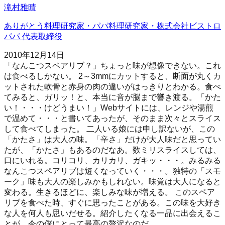
滝村雅晴
ありがとう料理研究家・パパ料理研究家・株式会社ビストロ
パパ 代表取締役
2010年12月14日
「なんこつスペアリブ？」ちょっと味が想像できない。これ
は食べるしかない。 2～3mmにカットすると、断面が丸くカ
ットされた軟骨と赤身の肉の違いがはっきりとわかる。食べ
てみると、ガリッ！と、本当に音が脳まで響き渡る。「かた
い！・・・けどうまい！」Webサイトには、レンジや湯煎
で温めて・・・と書いてあったが、そのまま次々とスライス
して食べてしまった。 二人いる娘には申し訳ないが、この
「かたさ」は大人の味。「辛さ」だけが大人味だと思ってい
たが、「かたさ」もあるのだなあ。数ミリスライスしては、
口にいれる。コリコリ、カリカリ、ガキッ・・・。みるみる
なんこつスペアリブは短くなっていく・・・。独特の「スモ
ーク」味も大人の楽しみかもしれない。味覚は大人になると
変わる。生きるほどに、楽しみな味が増える。 このスペア
リブを食べた時、すぐに思ったことがある。この味を大好き
な人を何人も思いだせる。紹介したくなる一品に出会えるこ
とが、今の僕にとって最高の贅沢なのだ。