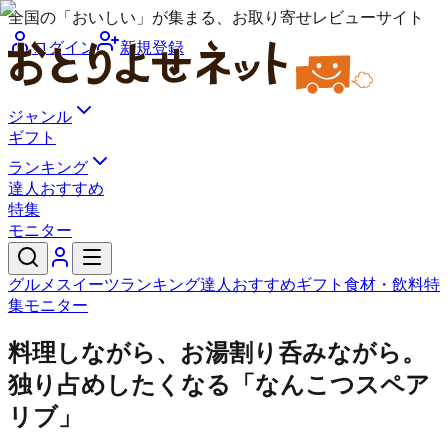
全国の「おいしい」が集まる、お取り寄せレビューサイト
ログイン
新規登録
ジャンル
ギフト
ランキング
達人おすすめ
特集
モニター
グルメ
スイーツ
ランキング
達人おすすめ
ギフト
食材・飲料
特
集
モニター
料理しながら、お湯割り呑みながら。
独り占めしたくなる「なんこつスペア
リブ」