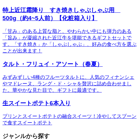
特上近江霜降り すき焼きしゃぶしゃぶ用
500g（約4~5人前）【化粧箱入り】
「甘み」のある上質な脂と、やわらかい中にも弾力のある
「旨み」が凝縮された近江牛を堪能できるギフトセットで
す。「すき焼き」か「しゃぶしゃぶ」、好みの食べ方を選ぶ
ことが出来ます！
タルト・フリュイ・アソート（春夏）
みずみずしい4種のフルーツタルトに、人気のフィナンシェ
やマドレーヌ、ラング・ド・シャを贅沢に詰め合わせまし
た。華やかな見た目で、ギフトに最適です。
生スイートポテト6本入り
プリンとスイートポテトの融合スイーツ！冷やしてスプーン
で食すスイートポテト
ジャンルから探す