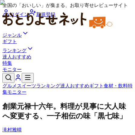
全国の「おいしい」が集まる、お取り寄せレビューサイト
ログイン
新規登録
ジャンル
ギフト
ランキング
達人おすすめ
特集
モニター
グルメ
スイーツ
ランキング
達人おすすめ
ギフト
食材・飲料
特
集
モニター
創業元禄十六年。料理が見事に大人味
へ変更する、一子相伝の味「黒七味」
滝村雅晴