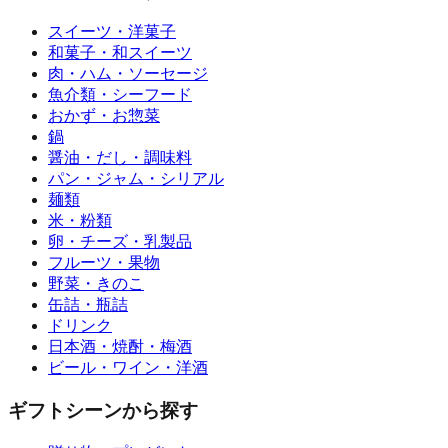
スイーツ・洋菓子
和菓子・和スイーツ
肉・ハム・ソーセージ
魚介類・シーフード
おかず・お惣菜
鍋
醤油・だし・調味料
パン・ジャム・シリアル
麺類
米・粉類
卵・チーズ・乳製品
フルーツ・果物
野菜・きのこ
缶詰・瓶詰
ドリンク
日本酒・焼酎・梅酒
ビール・ワイン・洋酒
ギフトシーンから探す