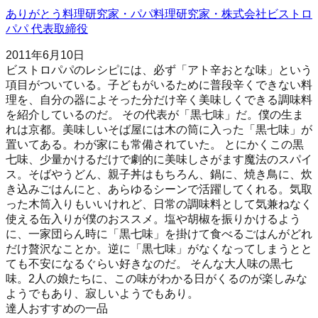
ありがとう料理研究家・パパ料理研究家・株式会社ビストロ
パパ 代表取締役
2011年6月10日
ビストロパパのレシピには、必ず「アト辛おとな味」という
項目がついている。子どもがいるために普段辛くできない料
理を、自分の器によそった分だけ辛く美味しくできる調味料
を紹介しているのだ。 その代表が「黒七味」だ。僕の生ま
れは京都。美味しいそば屋には木の筒に入った「黒七味」が
置いてある。わが家にも常備されていた。 とにかくこの黒
七味、少量かけるだけで劇的に美味しさがます魔法のスパイ
ス。そばやうどん、親子丼はもちろん、鍋に、焼き鳥に、炊
き込みごはんにと、あらゆるシーンで活躍してくれる。気取
った木筒入りもいいけれど、日常の調味料として気兼ねなく
使える缶入りが僕のおススメ。塩や胡椒を振りかけるよう
に、一家団らん時に「黒七味」を掛けて食べるごはんがどれ
だけ贅沢なことか。逆に「黒七味」がなくなってしまうとと
ても不安になるぐらい好きなのだ。 そんな大人味の黒七
味。2人の娘たちに、この味がわかる日がくるのが楽しみな
ようでもあり、寂しいようでもあり。
達人おすすめの一品