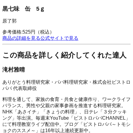
黒七味 缶 5ｇ
原了郭
参考価格:
525
円
（税込）
商品の詳細を見る
公式サイトで見る
この商品を詳しく紹介してくれた達人
滝村雅晴
ありがとう料理研究家・パパ料理研究家・株式会社ビストロ
パパ 代表取締役
料理を通して、家族の食育・共食と健康作り、ワークライフ
バランス、男性や父親の家事参画を推進する料理研究家。
NHK「あさイチ」「きょうの料理」、日テレ「３分クッキ
ング」等出演。毎週末YouTube「ビストロパパCHANNEL」
にて料理教室ライブ配信中。ブログ「ビストロパパ～トモシ
ョクのススメ～」は16年以上連続更新中。