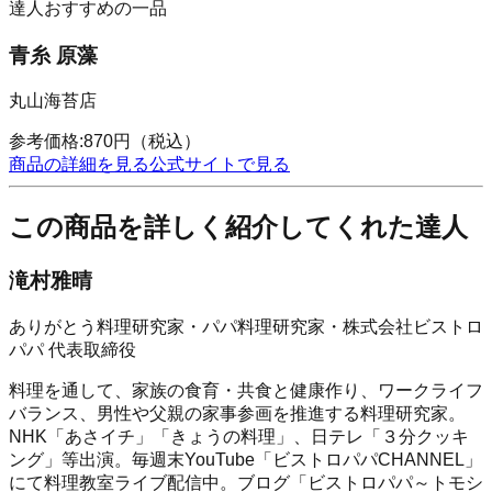
達人おすすめの一品
青糸 原藻
丸山海苔店
参考価格:
870
円
（税込）
商品の詳細を見る
公式サイトで見る
この商品を詳しく紹介してくれた達人
滝村雅晴
ありがとう料理研究家・パパ料理研究家・株式会社ビストロ
パパ 代表取締役
料理を通して、家族の食育・共食と健康作り、ワークライフ
バランス、男性や父親の家事参画を推進する料理研究家。
NHK「あさイチ」「きょうの料理」、日テレ「３分クッキ
ング」等出演。毎週末YouTube「ビストロパパCHANNEL」
にて料理教室ライブ配信中。ブログ「ビストロパパ～トモシ