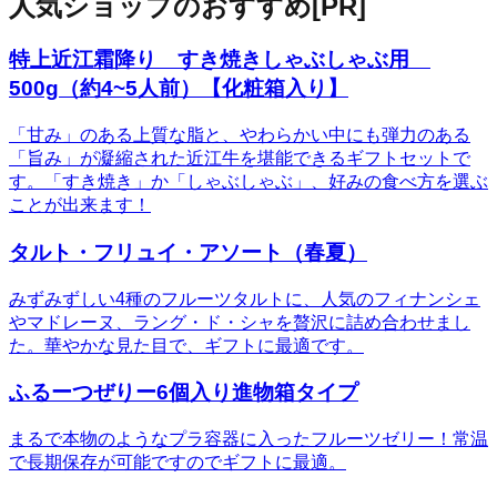
人気ショップのおすすめ
[PR]
特上近江霜降り すき焼きしゃぶしゃぶ用
500g（約4~5人前）【化粧箱入り】
「甘み」のある上質な脂と、やわらかい中にも弾力のある
「旨み」が凝縮された近江牛を堪能できるギフトセットで
す。「すき焼き」か「しゃぶしゃぶ」、好みの食べ方を選ぶ
ことが出来ます！
タルト・フリュイ・アソート（春夏）
みずみずしい4種のフルーツタルトに、人気のフィナンシェ
やマドレーヌ、ラング・ド・シャを贅沢に詰め合わせまし
た。華やかな見た目で、ギフトに最適です。
ふるーつぜりー6個入り進物箱タイプ
まるで本物のようなプラ容器に入ったフルーツゼリー！常温
で長期保存が可能ですのでギフトに最適。