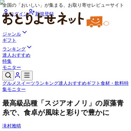
全国の「おいしい」が集まる、お取り寄せレビューサイト
ログイン
新規登録
ジャンル
ギフト
ランキング
達人おすすめ
特集
モニター
グルメ
スイーツ
ランキング
達人おすすめ
ギフト
食材・飲料
特
集
モニター
最高級品種「スジアオノリ」の原藻青
糸で、食卓が風味と彩りで豊かに
滝村雅晴