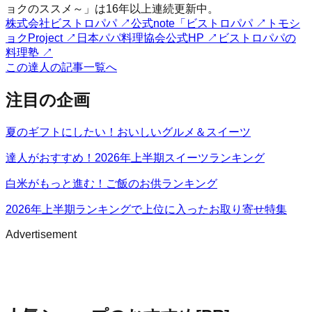
ョクのススメ～」は16年以上連続更新中。
株式会社ビストロパパ
↗
公式note「ビストロパパ
↗
トモシ
ョクProject
↗
日本パパ料理協会公式HP
↗
ビストロパパの
料理塾
↗
この達人の記事一覧へ
注目の企画
夏のギフトにしたい！おいしいグルメ＆スイーツ
達人がおすすめ！2026年上半期スイーツランキング
白米がもっと進む！ご飯のお供ランキング
2026年上半期ランキングで上位に入ったお取り寄せ特集
Advertisement