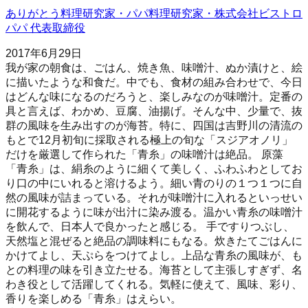
ありがとう料理研究家・パパ料理研究家・株式会社ビストロ
パパ 代表取締役
2017年6月29日
我が家の朝食は、ごはん、焼き魚、味噌汁、ぬか漬けと、絵
に描いたような和食だ。中でも、食材の組み合わせで、今日
はどんな味になるのだろうと、楽しみなのが味噌汁。定番の
具と言えば、わかめ、豆腐、油揚げ。そんな中、少量で、抜
群の風味を生み出すのが海苔。特に、四国は吉野川の清流の
もとで12月初旬に採取される極上の旬な「スジアオノリ」
だけを厳選して作られた「青糸」の味噌汁は絶品。 原藻
「青糸」は、絹糸のように細くて美しく、ふわふわとしてお
り口の中にいれると溶けるよう。細い青のりの１つ１つに自
然の風味が詰まっている。それが味噌汁に入れるといっせい
に開花するように味が出汁に染み渡る。温かい青糸の味噌汁
を飲んで、日本人で良かったと感じる。 手ですりつぶし、
天然塩と混ぜると絶品の調味料にもなる。炊きたてごはんに
かけてよし、天ぷらをつけてよし。上品な青糸の風味が、も
との料理の味を引き立たせる。海苔として主張しすぎず、名
わき役として活躍してくれる。気軽に使えて、風味、彩り、
香りを楽しめる「青糸」はえらい。