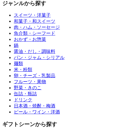
ジャンルから探す
スイーツ・洋菓子
和菓子・和スイーツ
肉・ハム・ソーセージ
魚介類・シーフード
おかず・お惣菜
鍋
醤油・だし・調味料
パン・ジャム・シリアル
麺類
米・粉類
卵・チーズ・乳製品
フルーツ・果物
野菜・きのこ
缶詰・瓶詰
ドリンク
日本酒・焼酎・梅酒
ビール・ワイン・洋酒
ギフトシーンから探す