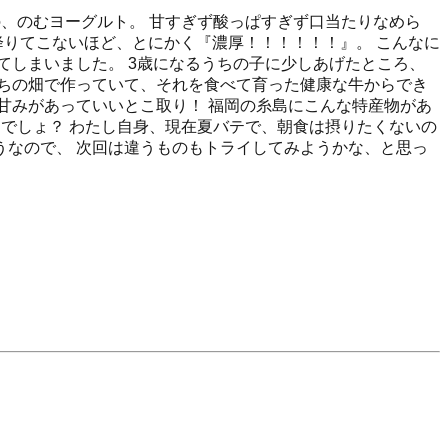
、のむヨーグルト。 甘すぎず酸っぱすぎず口当たりなめら
降りてこないほど、とにかく『濃厚！！！！！！』。 こんなに
てしまいました。 3歳になるうちの子に少しあげたところ、
ちの畑で作っていて、それを食べて育った健康な牛からでき
甘みがあっていいとこ取り！ 福岡の糸島にこんな特産物があ
るでしょ？ わたし自身、現在夏バテで、朝食は摂りたくないの
うなので、 次回は違うものもトライしてみようかな、と思っ