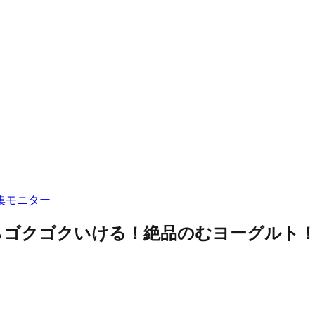
集
モニター
らゴクゴクいける！絶品のむヨーグルト