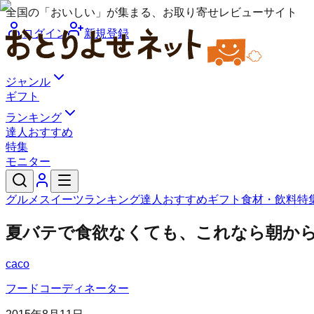
全国の「おいしい」が集まる、お取り寄せレビューサイト
ログイン
新規登録
ジャンル
ギフト
ランキング
達人おすすめ
特集
モニター
グルメ
スイーツ
ランキング
達人おすすめ
ギフト
食材・飲料
特
夏バテで食欲なくても、これなら朝か
caco
フードコーディネーター