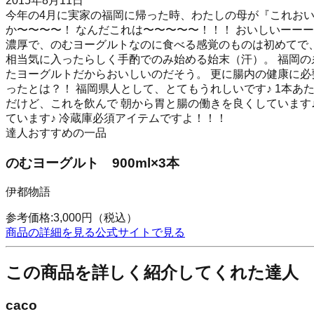
2015年8月11日
今年の4月に実家の福岡に帰った時、わたしの母が『これお
か〜〜〜〜！ なんだこれは〜〜〜〜〜！！！ おいしいーー
濃厚で、のむヨーグルトなのに食べる感覚のものは初めてで、
相当気に入ったらしく手酌でのみ始める始末（汗）。 福岡
たヨーグルトだからおいしいのだそう。 更に腸内の健康に必
ったとは？！ 福岡県人として、とてもうれしいです♪ 1本
だけど、これを飲んで 朝から胃と腸の働きを良くしています
ています♪ 冷蔵庫必須アイテムですよ！！！
達人おすすめの一品
のむヨーグルト 900ml×3本
伊都物語
参考価格:
3,000
円
（税込）
商品の詳細を見る
公式サイトで見る
この商品を詳しく紹介してくれた達人
caco