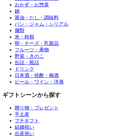
おかず・お惣菜
鍋
醤油・だし・調味料
パン・ジャム・シリアル
麺類
米・粉類
卵・チーズ・乳製品
フルーツ・果物
野菜・きのこ
缶詰・瓶詰
ドリンク
日本酒・焼酎・梅酒
ビール・ワイン・洋酒
ギフトシーンから探す
贈り物・プレゼント
手土産
プチギフト
結婚祝い
出産祝い