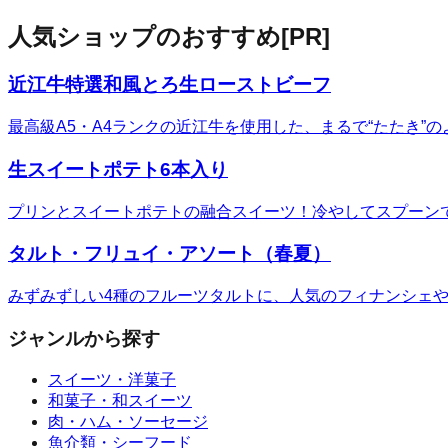
人気ショップのおすすめ
[PR]
近江牛特選和風とろ生ローストビーフ
最高級A5・A4ランクの近江牛を使用した、まるで“たたき
生スイートポテト6本入り
プリンとスイートポテトの融合スイーツ！冷やしてスプーン
タルト・フリュイ・アソート（春夏）
みずみずしい4種のフルーツタルトに、人気のフィナンシェ
ジャンルから探す
スイーツ・洋菓子
和菓子・和スイーツ
肉・ハム・ソーセージ
魚介類・シーフード