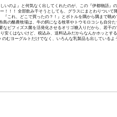
いしいのよ』と何気なく出してくれたのが、この『伊都物語』の
ーー！！！ 全部飲み干そうとしても、グラスにまとわりついて
 『これ、どこで買ったの？！』とボトルを隅から隅まで眺め
の糸島の酪農牧場は、牛の餌になる牧草やトウモロコシも自分た
要なビフィズス菌を活発化させるオリゴ糖入りだから、若干の
あたり安くはないけど、税込み、送料込みだからなんかホッとす
♪ のむヨーグルトだけでなく、いろんな乳製品も出しているよ