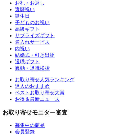
お礼・お返し
還暦祝い
誕生日
子どものお祝い
高級ギフト
サプライズギフト
名入れサービス
内祝い
結婚式・引き出物
退職ギフト
異動・退職挨拶
お取り寄せ人気ランキング
達人のおすすめ
ベストお取り寄せ大賞
お得＆最新ニュース
お取り寄せモニター審査
募集中の商品
会員登録