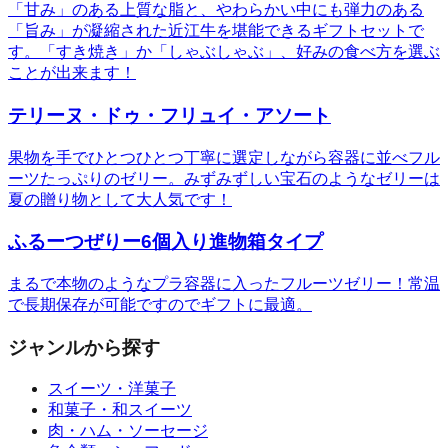
「甘み」のある上質な脂と、やわらかい中にも弾力のある
「旨み」が凝縮された近江牛を堪能できるギフトセットで
す。「すき焼き」か「しゃぶしゃぶ」、好みの食べ方を選ぶ
ことが出来ます！
テリーヌ・ドゥ・フリュイ・アソート
果物を手でひとつひとつ丁寧に選定しながら容器に並べフル
ーツたっぷりのゼリー。みずみずしい宝石のようなゼリーは
夏の贈り物として大人気です！
ふるーつぜりー6個入り進物箱タイプ
まるで本物のようなプラ容器に入ったフルーツゼリー！常温
で長期保存が可能ですのでギフトに最適。
ジャンルから探す
スイーツ・洋菓子
和菓子・和スイーツ
肉・ハム・ソーセージ