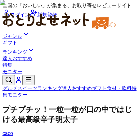
全国の「おいしい」が集まる、お取り寄せレビューサイト
ログイン
新規登録
ジャンル
ギフト
ランキング
達人おすすめ
特集
モニター
グルメ
スイーツ
ランキング
達人おすすめ
ギフト
食材・飲料
特
集
モニター
プチプチッ！一粒一粒が口の中ではじ
ける最高級辛子明太子
caco