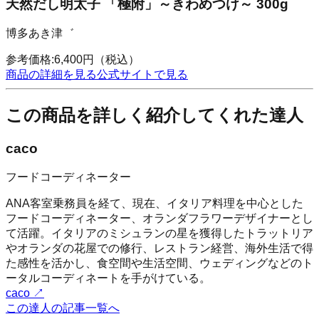
天然だし明太子 「極附」～きわめつけ～ 300g
博多あき津゛
参考価格:
6,400
円
（税込）
商品の詳細を見る
公式サイトで見る
この商品を詳しく紹介してくれた達人
caco
フードコーディネーター
ANA客室乗務員を経て、現在、イタリア料理を中心とした
フードコーディネーター、オランダフラワーデザイナーとし
て活躍。イタリアのミシュランの星を獲得したトラットリア
やオランダの花屋での修行、レストラン経営、海外生活で得
た感性を活かし、食空間や生活空間、ウェディングなどのト
ータルコーディネートを手がけている。
caco
↗
この達人の記事一覧へ