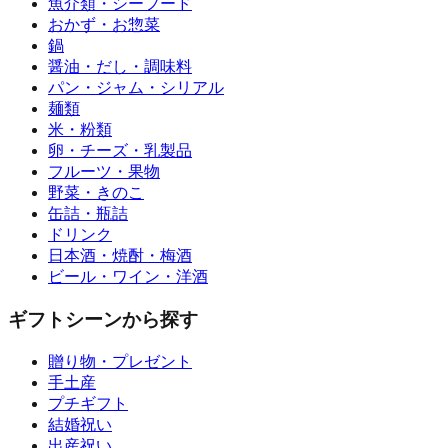
魚介類・シーフード
おかず・お惣菜
鍋
醤油・だし・調味料
パン・ジャム・シリアル
麺類
米・粉類
卵・チーズ・乳製品
フルーツ・果物
野菜・きのこ
缶詰・瓶詰
ドリンク
日本酒・焼酎・梅酒
ビール・ワイン・洋酒
ギフトシーンから探す
贈り物・プレゼント
手土産
プチギフト
結婚祝い
出産祝い