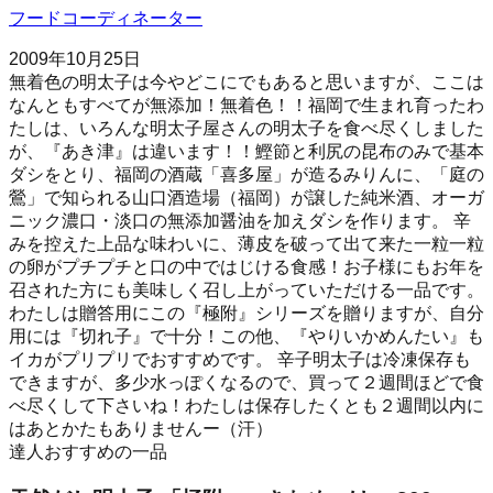
フードコーディネーター
2009年10月25日
無着色の明太子は今やどこにでもあると思いますが、ここは
なんともすべてが無添加！無着色！！福岡で生まれ育ったわ
たしは、いろんな明太子屋さんの明太子を食べ尽くしました
が、『あき津』は違います！！鰹節と利尻の昆布のみで基本
ダシをとり、福岡の酒蔵「喜多屋」が造るみりんに、「庭の
鶯」で知られる山口酒造場（福岡）が譲した純米酒、オーガ
ニック濃口・淡口の無添加醤油を加えダシを作ります。 辛
みを控えた上品な味わいに、薄皮を破って出て来た一粒一粒
の卵がプチプチと口の中ではじける食感！お子様にもお年を
召された方にも美味しく召し上がっていただける一品です。
わたしは贈答用にこの『極附』シリーズを贈りますが、自分
用には『切れ子』で十分！この他、『やりいかめんたい』も
イカがプリプリでおすすめです。 辛子明太子は冷凍保存も
できますが、多少水っぽくなるので、買って２週間ほどで食
べ尽くして下さいね！わたしは保存したくとも２週間以内に
はあとかたもありませんー（汗）
達人おすすめの一品