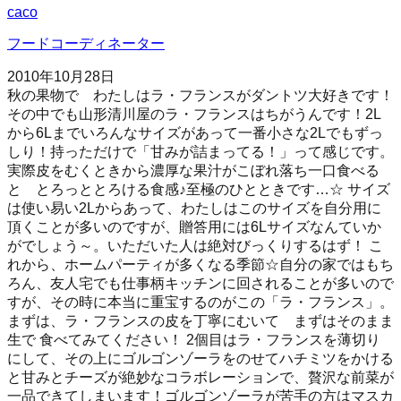
caco
フードコーディネーター
2010年10月28日
秋の果物で わたしはラ・フランスがダントツ大好きです！
その中でも山形清川屋のラ・フランスはちがうんです！2L
から6Lまでいろんなサイズがあって一番小さな2Lでもずっ
しり！持っただけで「甘みが詰まってる！」って感じです。
実際皮をむくときから濃厚な果汁がこぼれ落ち一口食べる
と とろっととろける食感♪至極のひとときです…☆ サイズ
は使い易い2Lからあって、わたしはこのサイズを自分用に
頂くことが多いのですが、贈答用には6Lサイズなんていか
がでしょう～。いただいた人は絶対びっくりするはず！ こ
れから、ホームパーティが多くなる季節☆自分の家ではもち
ろん、友人宅でも仕事柄キッチンに回されることが多いので
すが、その時に本当に重宝するのがこの「ラ・フランス」。
まずは、ラ・フランスの皮を丁寧にむいて まずはそのまま
生で 食べてみてください！ 2個目はラ・フランスを薄切り
にして、その上にゴルゴンゾーラをのせてハチミツをかける
と甘みとチーズが絶妙なコラボレーションで、贅沢な前菜が
一品できてしまいます！ゴルゴンゾーラが苦手の方はマスカ