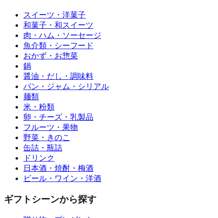
スイーツ・洋菓子
和菓子・和スイーツ
肉・ハム・ソーセージ
魚介類・シーフード
おかず・お惣菜
鍋
醤油・だし・調味料
パン・ジャム・シリアル
麺類
米・粉類
卵・チーズ・乳製品
フルーツ・果物
野菜・きのこ
缶詰・瓶詰
ドリンク
日本酒・焼酎・梅酒
ビール・ワイン・洋酒
ギフトシーンから探す