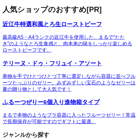
人気ショップのおすすめ
[PR]
近江牛特選和風とろ生ローストビーフ
最高級A5・A4ランクの近江牛を使用した、まるで“たた
き”のようなとろ生食感と、肉本来の味をしっかり楽しめる
ローストビーフです。
テリーヌ・ドゥ・フリュイ・アソート
果物を手でひとつひとつ丁寧に選定しながら容器に並べフル
ーツたっぷりのゼリー。みずみずしい宝石のようなゼリーは
夏の贈り物として大人気です！
ふるーつぜりー6個入り進物箱タイプ
まるで本物のようなプラ容器に入ったフルーツゼリー！常温
で長期保存が可能ですのでギフトに最適。
ジャンルから探す