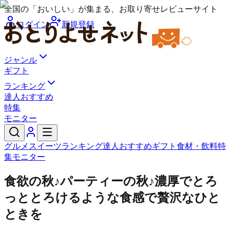
全国の「おいしい」が集まる、お取り寄せレビューサイト
ログイン
新規登録
ジャンル
ギフト
ランキング
達人おすすめ
特集
モニター
グルメ
スイーツ
ランキング
達人おすすめ
ギフト
食材・飲料
特
集
モニター
食欲の秋♪パーティーの秋♪濃厚でとろ
っととろけるような食感で贅沢なひと
ときを