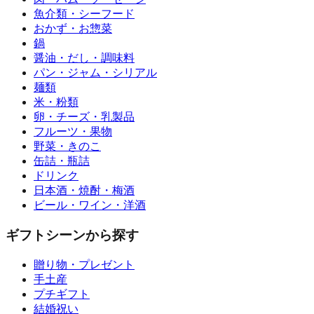
魚介類・シーフード
おかず・お惣菜
鍋
醤油・だし・調味料
パン・ジャム・シリアル
麺類
米・粉類
卵・チーズ・乳製品
フルーツ・果物
野菜・きのこ
缶詰・瓶詰
ドリンク
日本酒・焼酎・梅酒
ビール・ワイン・洋酒
ギフトシーンから探す
贈り物・プレゼント
手土産
プチギフト
結婚祝い