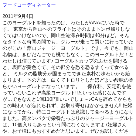
フードコーディネーター
2011年9月4日
このヨーグルトを知ったのは、わたしがANAにいた時で
す。 東京から岡山へのフライトはそのままトンボ帰りしな
くてはいけないので、岡山空港滞在時間は40分ほど。そん
なタイトな時間の間でも、クルーが走って買いに行っていた
のがこの「蒜山ジャージーヨーグルト」です。今でも、岡山
名物は、きびだんごでも桃でもなく、このヨーグルトだ！と
わたしは信じています♪ ヨーグルトカップのふたを開ける
と、表面が黄色くて、その部分を恐る恐るすくって食べる
と、 ミルクの脂肪分が固まってできた素朴な味わいから始
まります。下の方は、白くてトロリとしたほどよい酸味の柔
らかいヨーグルトになっています。 保存料、安定剤を使
っていないこれぞ高級ヨーグルト!!といった感じなんです
が…でもなんと1個110円!!いいでしょ～♪CAを辞めてからも
この味わいが忘れられず、お取り寄せはかかせません!! 妊婦
になってから、特にヨーグルトは意識して食べるようになり
ました。高タンパクで栄養たっぷりのジャージーヨーグルト
は、10個入りもあっという間になくなりますよ♪妊婦さん
や、お子様にもおすすめだと思います。ぜひお試しくださ