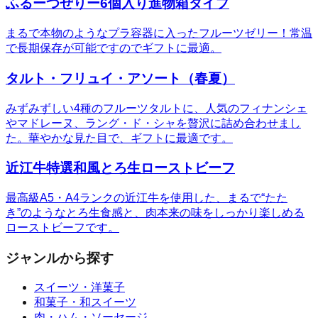
ふるーつぜりー6個入り進物箱タイプ
まるで本物のようなプラ容器に入ったフルーツゼリー！常温
で長期保存が可能ですのでギフトに最適。
タルト・フリュイ・アソート（春夏）
みずみずしい4種のフルーツタルトに、人気のフィナンシェ
やマドレーヌ、ラング・ド・シャを贅沢に詰め合わせまし
た。華やかな見た目で、ギフトに最適です。
近江牛特選和風とろ生ローストビーフ
最高級A5・A4ランクの近江牛を使用した、まるで“たた
き”のようなとろ生食感と、肉本来の味をしっかり楽しめる
ローストビーフです。
ジャンルから探す
スイーツ・洋菓子
和菓子・和スイーツ
肉・ハム・ソーセージ