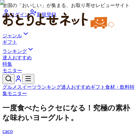
全国の「おいしい」が集まる、お取り寄せレビューサイト
ログイン
新規登録
ジャンル
ギフト
ランキング
達人おすすめ
特集
モニター
グルメ
スイーツ
ランキング
達人おすすめ
ギフト
食材・飲料
特
集
モニター
一度食べたらクセになる！究極の素朴
な味わいヨーグルト。
caco