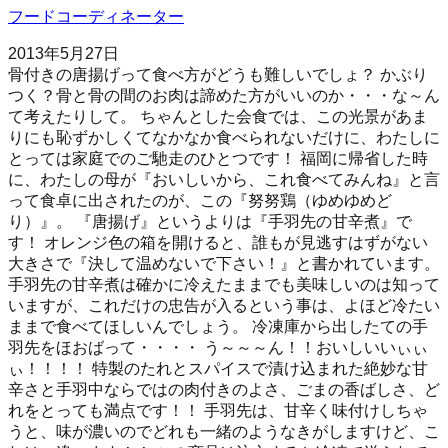
フードコーディネーター
2013年5月27日
骨付きの唐揚げって食べ方がどうも難しいでしょ？ かぶり
つく？骨と骨の間のお肉は諦めた方がいいのか・・・な～ん
て考えたりして。 ちゃんとした会食では、この光景があま
りにも恥ずかしくてなかなか食べられないだけに、わたしに
とっては家庭でのご馳走のひとつです！ 福岡に帰省した時
に、わたしの母が『おいしいから、これ食べてみんね』と言
って食卓に出されたのが、この『努努鶏（ゆめゆめど
り）』。 『唐揚げ』というよりは『手羽先の甘辛煮』で
す！ オレンジ色の箱を開けると、誰もが見逃すはずがない
大きさで『決して温めないで下さい！』と書かれています。
手羽先の甘辛煮は確かに冷えたままでも美味しいのは知って
いますが、これだけの忠告が入るという事は、よほど冷たい
ままで食べてほしいんでしょう。 冷凍庫から出したての手
羽先をほおばって・・・・ う～～～ん！！おいしいいぃぃ
ぃ！！！！ 特製のたれとスパイスで漬け込まれた絶妙な甘
辛さと手羽中ならではの肉付きのよさ、ごまの香ばしさ、ど
れをとっても満点です！！ 手羽先は、甘辛く味付けしちゃ
うと、味が濃いのでどれも一緒のようなきがしますけど、こ