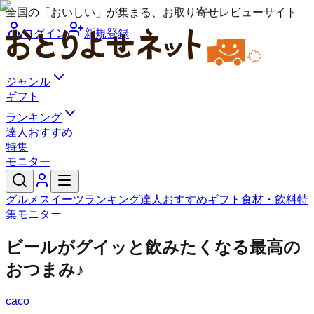
全国の「おいしい」が集まる、お取り寄せレビューサイト
ログイン
新規登録
ジャンル
ギフト
ランキング
達人おすすめ
特集
モニター
グルメ
スイーツ
ランキング
達人おすすめ
ギフト
食材・飲料
特
集
モニター
ビールがグイッと飲みたくなる最高の
おつまみ♪
caco