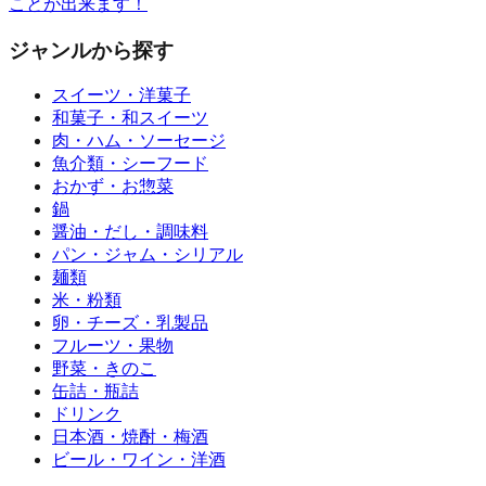
ことが出来ます！
ジャンルから探す
スイーツ・洋菓子
和菓子・和スイーツ
肉・ハム・ソーセージ
魚介類・シーフード
おかず・お惣菜
鍋
醤油・だし・調味料
パン・ジャム・シリアル
麺類
米・粉類
卵・チーズ・乳製品
フルーツ・果物
野菜・きのこ
缶詰・瓶詰
ドリンク
日本酒・焼酎・梅酒
ビール・ワイン・洋酒