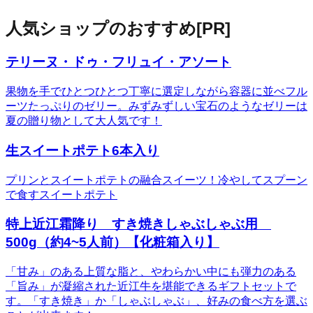
人気ショップのおすすめ
[PR]
テリーヌ・ドゥ・フリュイ・アソート
果物を手でひとつひとつ丁寧に選定しながら容器に並べフル
ーツたっぷりのゼリー。みずみずしい宝石のようなゼリーは
夏の贈り物として大人気です！
生スイートポテト6本入り
プリンとスイートポテトの融合スイーツ！冷やしてスプーン
で食すスイートポテト
特上近江霜降り すき焼きしゃぶしゃぶ用
500g（約4~5人前）【化粧箱入り】
「甘み」のある上質な脂と、やわらかい中にも弾力のある
「旨み」が凝縮された近江牛を堪能できるギフトセットで
す。「すき焼き」か「しゃぶしゃぶ」、好みの食べ方を選ぶ