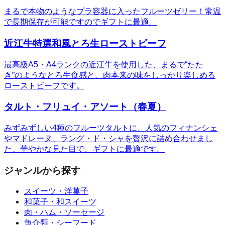
まるで本物のようなプラ容器に入ったフルーツゼリー！常温
で長期保存が可能ですのでギフトに最適。
近江牛特選和風とろ生ローストビーフ
最高級A5・A4ランクの近江牛を使用した、まるで“たた
き”のようなとろ生食感と、肉本来の味をしっかり楽しめる
ローストビーフです。
タルト・フリュイ・アソート（春夏）
みずみずしい4種のフルーツタルトに、人気のフィナンシェ
やマドレーヌ、ラング・ド・シャを贅沢に詰め合わせまし
た。華やかな見た目で、ギフトに最適です。
ジャンルから探す
スイーツ・洋菓子
和菓子・和スイーツ
肉・ハム・ソーセージ
魚介類・シーフード