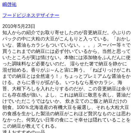
嶋啓祐
フードビジネスデザイナー
2010年5月23日
知人からの紹介でお取り寄せしたのが音更納豆だ。小ぶりの
パックの中に大粒の大豆がこんもりと入っている。「おかし
いな、醤油もカラシもついていない。。。」スーパー等々で
買うこれまでの納豆には必ず付いているから、当然と思って
いたところが実は情けない。本物には添加物をふんだんに使
った調味料など必要ないのだ。 湿らせた箸で納豆を静かに
混ぜ始める。香りがぷ～んと宙に舞う。「ねばりっけがこれ
までの納豆とは全然違う！」ちょっとプレミアムな醤油をか
ける。さらに香りが拡がる。 いつもなら葱やカラシ、海
苔、大根下ろしを入れたりするのだが、この音更納豆は余り
にも存在感が強い。よし、これは納豆に敬意を表し、醤油だ
けでいただこうではないか。 炊き立てのご飯と納豆だけの
朝食。100％北海道産の有機大豆を厳選し、それも大粒大豆
の食感を生かした製法の納豆がこれほど贅沢なものとは思わ
なかった。何気ない日常の食にこそ幸せは隠れていることを
この納豆が教えてくれる。
達人おすすめの一品