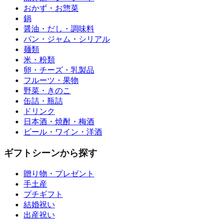
おかず・お惣菜
鍋
醤油・だし・調味料
パン・ジャム・シリアル
麺類
米・粉類
卵・チーズ・乳製品
フルーツ・果物
野菜・きのこ
缶詰・瓶詰
ドリンク
日本酒・焼酎・梅酒
ビール・ワイン・洋酒
ギフトシーンから探す
贈り物・プレゼント
手土産
プチギフト
結婚祝い
出産祝い