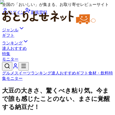
全国の「おいしい」が集まる、お取り寄せレビューサイト
ログイン
新規登録
ジャンル
ギフト
ランキング
達人おすすめ
特集
モニター
グルメ
スイーツ
ランキング
達人おすすめ
ギフト
食材・飲料
特
集
モニター
大豆の大きさ、驚くべき粘り気。今ま
で誰も感じたことのない、まさに覚醒
する納豆だ！