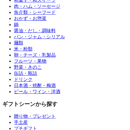
和菓子・和スイーツ
肉・ハム・ソーセージ
魚介類・シーフード
おかず・お惣菜
鍋
醤油・だし・調味料
パン・ジャム・シリアル
麺類
米・粉類
卵・チーズ・乳製品
フルーツ・果物
野菜・きのこ
缶詰・瓶詰
ドリンク
日本酒・焼酎・梅酒
ビール・ワイン・洋酒
ギフトシーンから探す
贈り物・プレゼント
手土産
プチギフト