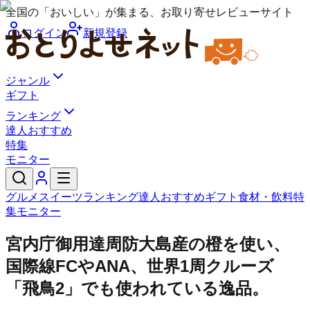
全国の「おいしい」が集まる、お取り寄せレビューサイト
ログイン
新規登録
ジャンル
ギフト
ランキング
達人おすすめ
特集
モニター
グルメ
スイーツ
ランキング
達人おすすめ
ギフト
食材・飲料
特
集
モニター
宮内庁御用達周防大島産の橙を使い、
国際線FCやANA、世界1周クルーズ
「飛鳥2」でも使われている逸品。