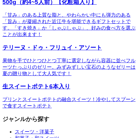
500g（約4~5人前）【化粧箱入り】
「甘み」のある上質な脂と、やわらかい中にも弾力のある
「旨み」が凝縮された近江牛を堪能できるギフトセットで
す。「すき焼き」か「しゃぶしゃぶ」、好みの食べ方を選ぶ
ことが出来ます！
テリーヌ・ドゥ・フリュイ・アソート
果物を手でひとつひとつ丁寧に選定しながら容器に並べフル
ーツたっぷりのゼリー。みずみずしい宝石のようなゼリーは
夏の贈り物として大人気です！
生スイートポテト6本入り
プリンとスイートポテトの融合スイーツ！冷やしてスプーン
で食すスイートポテト
ジャンルから探す
スイーツ・洋菓子