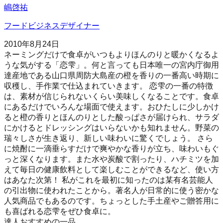
嶋啓祐
フードビジネスデザイナー
2010年8月24日
ネーミングだけで食卓がいつもよりほんのりと暖かくなるよ
うな気がする「恋雫」。何と言っても日本唯一の宮内庁御用
達産地である山口県周防大島産の橙を香りの一番高い時期に
収穫し、手作業で仕込まれていきます。 恋雫の一番の特徴
は、素材が信じられないくらい美味しくなることです。食卓
にあるだけでいろんな場面で使えます。おひたしに少しかけ
ると橙の香りとほんのりとした酸っぱさが届けられ、サラダ
にかけるとドレッシングはいらないかも知れません。野菜の
瑞々しさが生き返り、新しい味わいに驚くでしょう。 さら
に焼酎に一滴垂らすだけで爽やかな香りが立ち、味わいもぐ
っと深くなります。また水や炭酸で割ったり、ハチミツを加
えて毎日の健康飲料として楽しむことができるなど、使い方
はあなた次第！ 私がこれを最初に知ったのは某有名芸能人
の引出物に使われたことから。著名人が日常的に使う密かな
人気商品でもあるのです。ちょっとした手土産やご贈答用に
も喜ばれる恋雫をぜひ食卓に。
達人おすすめの一品