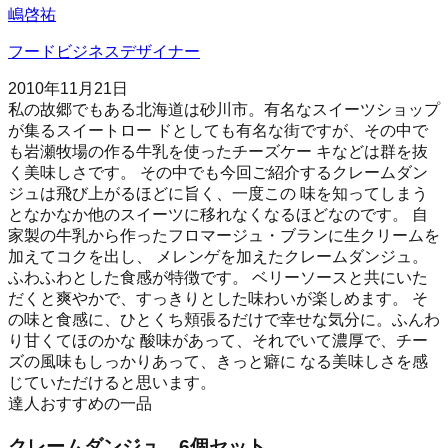
嶋啓祐
フードビジネスデザイナー
2010年11月21日
私の故郷でもある北海道は砂川市。有名なスイーツショップ
が集るスイートロー ドとしても有名な街ですが、その中で
も岩瀬牧場の作る牛乳を使ったチーズケー キなどは群を抜
く美味しさです。 その中でも今回ご紹介するクレームダン
ジュは飛び上がるほどに旨く、一度この 味を知ってしまう
となかなか他のスイーツに移れなくなるほどなのです。 自
家製の牛乳から作ったフロマージュ・ブランに生クリームを
加えてコクを出し、 メレンゲを加えたクレームダンジュ。
ふわふわとした食感が特徴です。 ベリーソースと共にいた
だくと爽やかで、すっきりとした味わいが楽しめます。 そ
の味と食感に、ひとくち頬張るだけで幸せな気分に。ふんわ
り甘くてほのかな 酸味があって、それでいて濃厚で、チー
ズの風味もしっかりあって、きっと癖に なる美味しさを感
じていただけると思います。
達人おすすめの一品
クレームダンジュ 6個セット