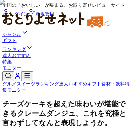
全国の「おいしい」が集まる、お取り寄せレビューサイト
ログイン
新規登録
ジャンル
ギフト
ランキング
達人おすすめ
特集
モニター
グルメ
スイーツ
ランキング
達人おすすめ
ギフト
食材・飲料
特
集
モニター
チーズケーキを超えた味わいが堪能で
きるクレームダンジュ。これを究極と
言わずしてなんと表現しようか。