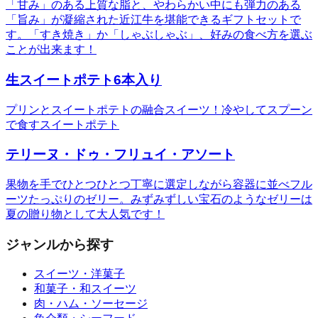
「甘み」のある上質な脂と、やわらかい中にも弾力のある
「旨み」が凝縮された近江牛を堪能できるギフトセットで
す。「すき焼き」か「しゃぶしゃぶ」、好みの食べ方を選ぶ
ことが出来ます！
生スイートポテト6本入り
プリンとスイートポテトの融合スイーツ！冷やしてスプーン
で食すスイートポテト
テリーヌ・ドゥ・フリュイ・アソート
果物を手でひとつひとつ丁寧に選定しながら容器に並べフル
ーツたっぷりのゼリー。みずみずしい宝石のようなゼリーは
夏の贈り物として大人気です！
ジャンルから探す
スイーツ・洋菓子
和菓子・和スイーツ
肉・ハム・ソーセージ