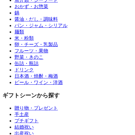
魚介類・シーフード
おかず・お惣菜
鍋
醤油・だし・調味料
パン・ジャム・シリアル
麺類
米・粉類
卵・チーズ・乳製品
フルーツ・果物
野菜・きのこ
缶詰・瓶詰
ドリンク
日本酒・焼酎・梅酒
ビール・ワイン・洋酒
ギフトシーンから探す
贈り物・プレゼント
手土産
プチギフト
結婚祝い
出産祝い