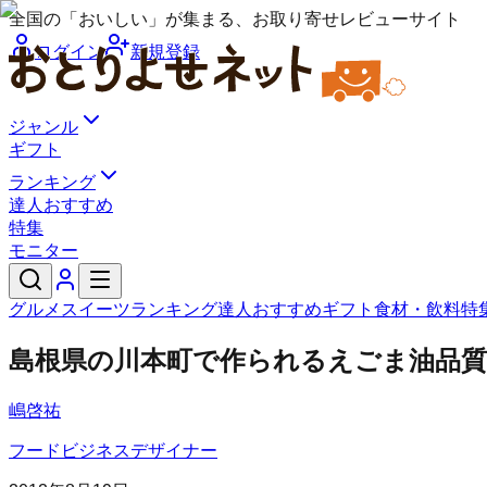
全国の「おいしい」が集まる、お取り寄せレビューサイト
ログイン
新規登録
ジャンル
ギフト
ランキング
達人おすすめ
特集
モニター
グルメ
スイーツ
ランキング
達人おすすめ
ギフト
食材・飲料
特
島根県の川本町で作られるえごま油品
嶋啓祐
フードビジネスデザイナー