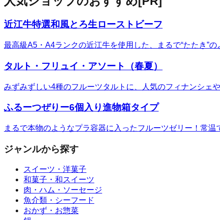
人気ショップのおすすめ
[PR]
近江牛特選和風とろ生ローストビーフ
最高級A5・A4ランクの近江牛を使用した、まるで“たたき
タルト・フリュイ・アソート（春夏）
みずみずしい4種のフルーツタルトに、人気のフィナンシェ
ふるーつぜりー6個入り進物箱タイプ
まるで本物のようなプラ容器に入ったフルーツゼリー！常温
ジャンルから探す
スイーツ・洋菓子
和菓子・和スイーツ
肉・ハム・ソーセージ
魚介類・シーフード
おかず・お惣菜