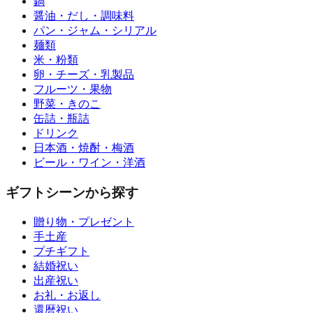
鍋
醤油・だし・調味料
パン・ジャム・シリアル
麺類
米・粉類
卵・チーズ・乳製品
フルーツ・果物
野菜・きのこ
缶詰・瓶詰
ドリンク
日本酒・焼酎・梅酒
ビール・ワイン・洋酒
ギフトシーンから探す
贈り物・プレゼント
手土産
プチギフト
結婚祝い
出産祝い
お礼・お返し
還暦祝い