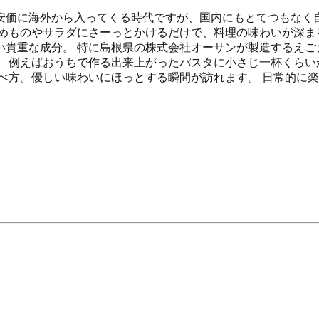
安価に海外から入ってくる時代ですが、国内にもとてつもなく自
めものやサラダにさーっとかけるだけで、料理の味わいが深まる
貴重な成分。 特に島根県の株式会社オーサンが製造するえごま油
。 例えばおうちで作る出来上がったパスタに小さじ一杯くらい
べ方。優しい味わいにほっとする瞬間が訪れます。 日常的に