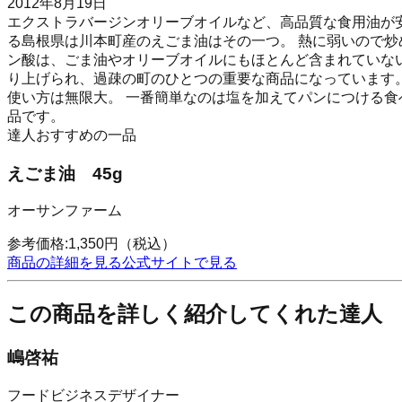
2012年8月19日
エクストラバージンオリーブオイルなど、高品質な食用油が
る島根県は川本町産のえごま油はその一つ。 熱に弱いので炒
ン酸は、ごま油やオリーブオイルにもほとんど含まれていない
り上げられ、過疎の町のひとつの重要な商品になっています
使い方は無限大。 一番簡単なのは塩を加えてパンにつける食
品です。
達人おすすめの一品
えごま油 45g
オーサンファーム
参考価格:
1,350
円
（税込）
商品の詳細を見る
公式サイトで見る
この商品を詳しく紹介してくれた達人
嶋啓祐
フードビジネスデザイナー