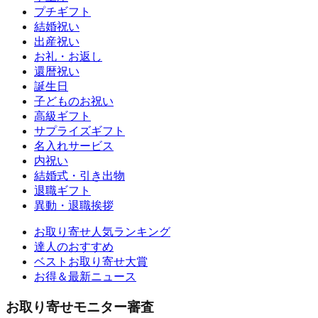
プチギフト
結婚祝い
出産祝い
お礼・お返し
還暦祝い
誕生日
子どものお祝い
高級ギフト
サプライズギフト
名入れサービス
内祝い
結婚式・引き出物
退職ギフト
異動・退職挨拶
お取り寄せ人気ランキング
達人のおすすめ
ベストお取り寄せ大賞
お得＆最新ニュース
お取り寄せモニター審査