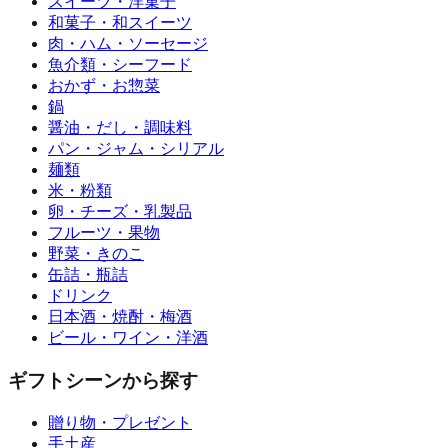
スイーツ・洋菓子
和菓子・和スイーツ
肉・ハム・ソーセージ
魚介類・シーフード
おかず・お惣菜
鍋
醤油・だし・調味料
パン・ジャム・シリアル
麺類
米・粉類
卵・チーズ・乳製品
フルーツ・果物
野菜・きのこ
缶詰・瓶詰
ドリンク
日本酒・焼酎・梅酒
ビール・ワイン・洋酒
ギフトシーンから探す
贈り物・プレゼント
手土産