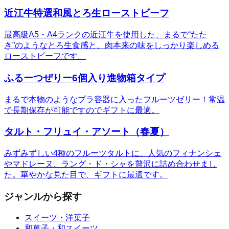
近江牛特選和風とろ生ローストビーフ
最高級A5・A4ランクの近江牛を使用した、まるで“たた
き”のようなとろ生食感と、肉本来の味をしっかり楽しめる
ローストビーフです。
ふるーつぜりー6個入り進物箱タイプ
まるで本物のようなプラ容器に入ったフルーツゼリー！常温
で長期保存が可能ですのでギフトに最適。
タルト・フリュイ・アソート（春夏）
みずみずしい4種のフルーツタルトに、人気のフィナンシェ
やマドレーヌ、ラング・ド・シャを贅沢に詰め合わせまし
た。華やかな見た目で、ギフトに最適です。
ジャンルから探す
スイーツ・洋菓子
和菓子・和スイーツ