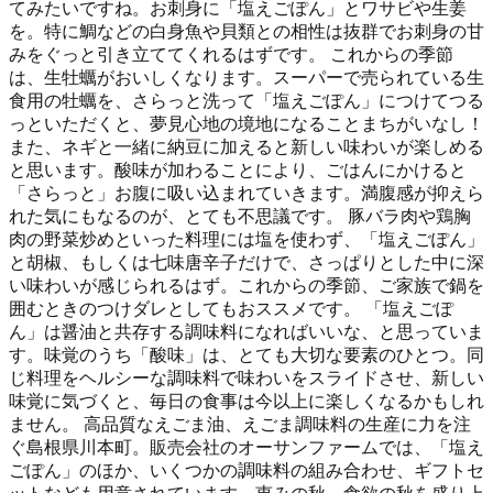
てみたいですね。お刺身に「塩えごぽん」とワサビや生姜
を。特に鯛などの白身魚や貝類との相性は抜群でお刺身の甘
みをぐっと引き立ててくれるはずです。 これからの季節
は、生牡蠣がおいしくなります。スーパーで売られている生
食用の牡蠣を、さらっと洗って「塩えごぽん」につけてつる
っといただくと、夢見心地の境地になることまちがいなし！
また、ネギと一緒に納豆に加えると新しい味わいが楽しめる
と思います。酸味が加わることにより、ごはんにかけると
「さらっと」お腹に吸い込まれていきます。満腹感が抑えら
れた気にもなるのが、とても不思議です。 豚バラ肉や鶏胸
肉の野菜炒めといった料理には塩を使わず、「塩えごぽん」
と胡椒、もしくは七味唐辛子だけで、さっぱりとした中に深
い味わいが感じられるはず。これからの季節、ご家族で鍋を
囲むときのつけダレとしてもおススメです。 「塩えごぽ
ん」は醤油と共存する調味料になればいいな、と思っていま
す。味覚のうち「酸味」は、とても大切な要素のひとつ。同
じ料理をヘルシーな調味料で味わいをスライドさせ、新しい
味覚に気づくと、毎日の食事は今以上に楽しくなるかもしれ
ません。 高品質なえごま油、えごま調味料の生産に力を注
ぐ島根県川本町。販売会社のオーサンファームでは、「塩え
ごぽん」のほか、いくつかの調味料の組み合わせ、ギフトセ