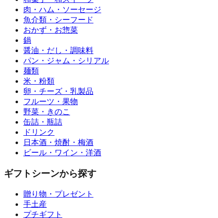
肉・ハム・ソーセージ
魚介類・シーフード
おかず・お惣菜
鍋
醤油・だし・調味料
パン・ジャム・シリアル
麺類
米・粉類
卵・チーズ・乳製品
フルーツ・果物
野菜・きのこ
缶詰・瓶詰
ドリンク
日本酒・焼酎・梅酒
ビール・ワイン・洋酒
ギフトシーンから探す
贈り物・プレゼント
手土産
プチギフト