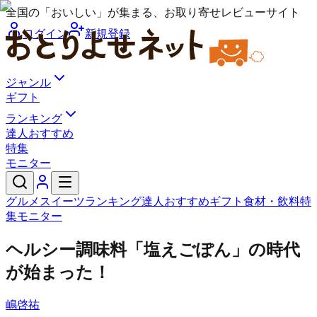
全国の「おいしい」が集まる、お取り寄せレビューサイト
ログイン
新規登録
ジャンル
ギフト
ランキング
達人おすすめ
特集
モニター
グルメ
スイーツ
ランキング
達人おすすめ
ギフト
食材・飲料
特
集
モニター
ヘルシー調味料「塩えごぽん」の時代
が始まった！
嶋啓祐