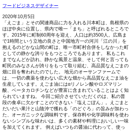
フードビジネスデザイナー
2020年10月5日
「えごま」とその関連商品に力を入れる川本町は、島根県の
ほぼ中央に位置し、県内で唯一「まち」と呼ばれるところで
す。2015年に町制60周年を迎え、人口は約3500人。広島ま
で1時間という立地の良さと中国地方一の河川「江の川」を
抱えるのどかな山間の町は、唯一市町村合併をしなかった町
としての静かな誇りをもつところでもあります。 私もこれ
までなんどか訪れ、静かな風景と温泉、そして何と言っても
町民のみなさんが誇りをもって取り組む、高品質なえごまの
畑に目を奪われたのでした。 地元のオーサンファームで
は、一切の農薬を使わない広大な畑から高品質なえごま油を
生産しています。えごま油にはαリノレン酸やロズマリン
酸、ベータカロチンなどが豊富に含まれていることはよく知
られていますね。 今回ご紹介させていただくのは、私の普
段の食卓に欠かすことのできない「塩えごぽん」。えごまと
だいだい果汁と山陰沖で獲れる「のどぐろ」の旨みが加わっ
た、オーガニックな調味料です。保存料や化学調味料を使わ
ないシンプルな味わいは、多くの素材や料理においしい一味
を加えてくれます。 例えばいつもの醤油に代わって、使っ