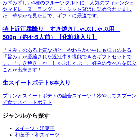
みずみずしい4種のフルーツタルトに、人気のフィナンシェ
やマドレーヌ、ラング・ド・シャを贅沢に詰め合わせまし
た。華やかな見た目で、ギフトに最適です。
特上近江霜降り すき焼きしゃぶしゃぶ用
500g（約4~5人前）【化粧箱入り】
「甘み」のある上質な脂と、やわらかい中にも弾力のある
「旨み」が凝縮された近江牛を堪能できるギフトセットで
す。「すき焼き」か「しゃぶしゃぶ」、好みの食べ方を選ぶ
ことが出来ます！
生スイートポテト6本入り
プリンとスイートポテトの融合スイーツ！冷やしてスプーン
で食すスイートポテト
ジャンルから探す
スイーツ・洋菓子
和菓子・和スイーツ