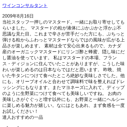
ワインコンサルタント
2009年8月16日
当社スタッフ一押しのマスタード。一緒にお取り寄せしても
らいました。 マスタードの粒が液体にぷかぷかと浮かぶ不
思議な見た目。これまで辛さが苦手だった方にも、ぷちっと
弾ける粒からふわっとマスタードならではの風味が広がる上
品さが楽しめます。 素材は全て安心出来るもので、カナダ
産のオーガニックマスタードにリンゴ酢と蜂蜜、隠し味にだ
し醤油を使っています。 私はマスタードの本場、フラン
ス・ディジョンに住んでいたことがありますが、こうした味
わいが楽しめるのは日本ならではだと思います。 昨晩、焼
いた牛タンにつけて食べたところ絶妙な美味しさでした。他
にも、オリーブオイルと合わせて調味料で味を整えればドレ
ッシングにもなります。またマヨネーズに入れて、ディップ
のように生野菜につけて食べても美味しいですね。 お肉の
美味しさがぐぐっと増す以外にも、お野菜と一緒にヘルシー
に楽しめる魅力が嬉しい。なにはともあれ、まず食感を一度
お試しください！
達人おすすめの一品