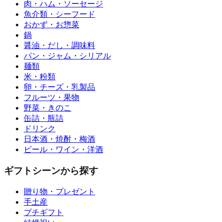
肉・ハム・ソーセージ
魚介類・シーフード
おかず・お惣菜
鍋
醤油・だし・調味料
パン・ジャム・シリアル
麺類
米・粉類
卵・チーズ・乳製品
フルーツ・果物
野菜・きのこ
缶詰・瓶詰
ドリンク
日本酒・焼酎・梅酒
ビール・ワイン・洋酒
ギフトシーンから探す
贈り物・プレゼント
手土産
プチギフト