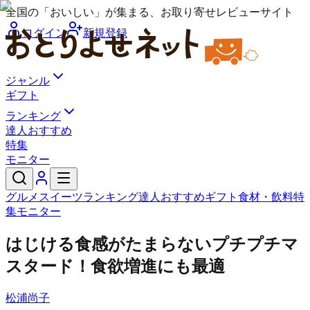
全国の「おいしい」が集まる、お取り寄せレビューサイト
ログイン
新規登録
ジャンル
ギフト
ランキング
達人おすすめ
特集
モニター
グルメ
スイーツ
ランキング
達人おすすめ
ギフト
食材・飲料
特
集
モニター
はじける食感がたまらないプチプチマ
スタード！食欲増進にも最適
松浦尚子