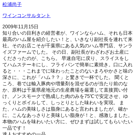
松浦尚子
ワインコンサルタント
2009年11月15日
知り合いの目利きの経営者が、ワインならハム、それも日本
最高のハム屋を紹介したい！と、いきなり副社長を連れて来
社。そのお店こそが千葉県にある人気のハム専門店、サンラ
イズファームでした。 その日、副社長がわざわざお土産に
くださったのが、こちら。 早速自宅に戻り、スライスをし
てハムステーキにし、フライパンで簡単に素焼き。口に入れ
ると・・・これまでに味わったことのないまろやかさと味の
深さに、これが「ハム？？」と驚きで一杯でした。 聞くと
ころ、巷では輸入豚肉や増量剤を混ぜるのが当たり前のな
か、原料は千葉県産地元の生産農場を厳選して直接買い付
け、ノンスモークで熟成した肉のみを75℃で安定させ、ゆ
っくりとボイルして、しっとりとした味わいを実現。 ま
た、ハムの美味しさは脂身にあると言われましたが、確か
に、こんなあっさりと美味しい脂身が！と、感激しました。
本物のハムを味わいたい方に、ぜひまずは試してもらいたい
一品です！
達人おすすめの一品