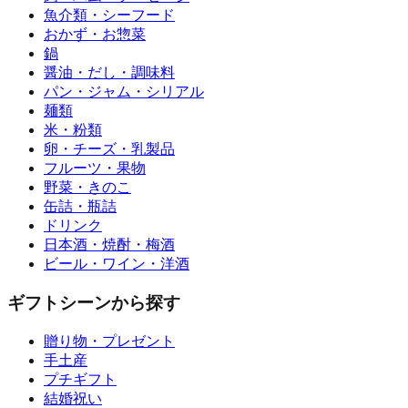
魚介類・シーフード
おかず・お惣菜
鍋
醤油・だし・調味料
パン・ジャム・シリアル
麺類
米・粉類
卵・チーズ・乳製品
フルーツ・果物
野菜・きのこ
缶詰・瓶詰
ドリンク
日本酒・焼酎・梅酒
ビール・ワイン・洋酒
ギフトシーンから探す
贈り物・プレゼント
手土産
プチギフト
結婚祝い