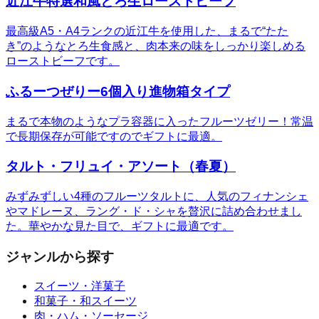
近江牛特選和風とろ生ローストビーフ
最高級A5・A4ランクの近江牛を使用した、まるで“たた
き”のようなとろ生食感と、肉本来の味をしっかり楽しめる
ローストビーフです。
ふるーつぜりー6個入り進物箱タイプ
まるで本物のようなプラ容器に入ったフルーツゼリー！常温
で長期保存が可能ですのでギフトに最適。
タルト・フリュイ・アソート（春夏）
みずみずしい4種のフルーツタルトに、人気のフィナンシェ
やマドレーヌ、ラング・ド・シャを贅沢に詰め合わせまし
た。華やかな見た目で、ギフトに最適です。
ジャンルから探す
スイーツ・洋菓子
和菓子・和スイーツ
肉・ハム・ソーセージ