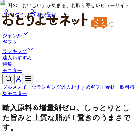
全国の「おいしい」が集まる、お取り寄せレビューサイト
ログイン
新規登録
ジャンル
ギフト
ランキング
達人おすすめ
特集
モニター
グルメ
スイーツ
ランキング
達人おすすめ
ギフト
食材・飲料
特
集
モニター
輸入原料＆増量剤ゼロ、しっとりとし
た旨みと上質な脂が！驚きのうまさで
す。