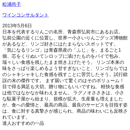
松浦尚子
ワインコンサルタント
2013年5月6日
日本を代表するりんごの名所、青森県弘前市にあるお店。
弘前公園の近くに位置し、世界一小さいりんごグッズ博物館
があるなど、リンゴ好きにはたまらないスポットです。
「気になるリンゴ」は青森県産の「ふじ」を、まるごと1
個、芯をくりぬいてシロップに漬けたものをパイで包み、
瑞々しい食感を残したまま焼き上げたそう。 リンゴ本来の
味をさっぱり楽しめるよう甘すぎないこと、リンゴならでは
のシャキシャキした食感を残すことに苦労したそう。試行錯
誤の末の傑作です。 まず届いて驚くのはそのボリューム！
目で得る満足も大切。贈り物にもいいですね。 軽快な食感
は他ではなかなか味わえません。 ラグノオささきは、小さ
な駄菓子屋から始まり、規模が拡大、生産量も増えました
が、食への愛情と、最高の商品、最良のサービスを目指す姿
は、食に対する真摯さが感じられ、商品の味わいにも反映さ
れています。
達人おすすめの一品