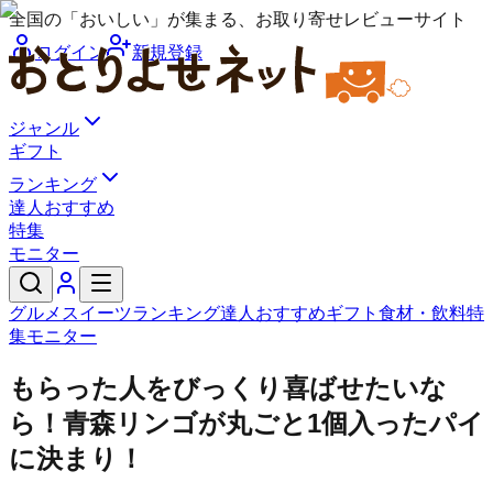
全国の「おいしい」が集まる、お取り寄せレビューサイト
ログイン
新規登録
ジャンル
ギフト
ランキング
達人おすすめ
特集
モニター
グルメ
スイーツ
ランキング
達人おすすめ
ギフト
食材・飲料
特
集
モニター
もらった人をびっくり喜ばせたいな
ら！青森リンゴが丸ごと1個入ったパイ
に決まり！