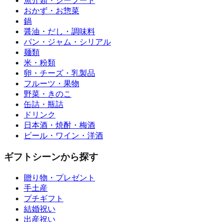
魚介類・シーフード
おかず・お惣菜
鍋
醤油・だし・調味料
パン・ジャム・シリアル
麺類
米・粉類
卵・チーズ・乳製品
フルーツ・果物
野菜・きのこ
缶詰・瓶詰
ドリンク
日本酒・焼酎・梅酒
ビール・ワイン・洋酒
ギフトシーンから探す
贈り物・プレゼント
手土産
プチギフト
結婚祝い
出産祝い