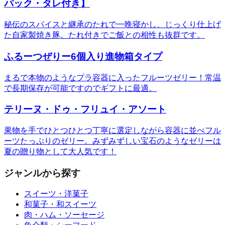
パック・タレ付き】
秘伝のスパイスと継承のたれで一晩寝かし、じっくり仕上げ
た自家製焼き豚。たれ付きでご飯との相性も抜群です。
ふるーつぜりー6個入り進物箱タイプ
まるで本物のようなプラ容器に入ったフルーツゼリー！常温
で長期保存が可能ですのでギフトに最適。
テリーヌ・ドゥ・フリュイ・アソート
果物を手でひとつひとつ丁寧に選定しながら容器に並べフル
ーツたっぷりのゼリー。みずみずしい宝石のようなゼリーは
夏の贈り物として大人気です！
ジャンルから探す
スイーツ・洋菓子
和菓子・和スイーツ
肉・ハム・ソーセージ