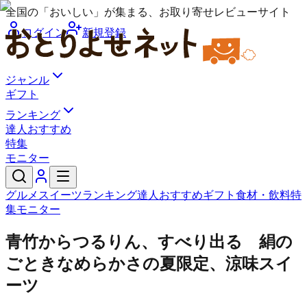
全国の「おいしい」が集まる、お取り寄せレビューサイト
ログイン
新規登録
ジャンル
ギフト
ランキング
達人おすすめ
特集
モニター
グルメ
スイーツ
ランキング
達人おすすめ
ギフト
食材・飲料
特
集
モニター
青竹からつるりん、すべり出る 絹の
ごときなめらかさの夏限定、涼味スイ
ーツ