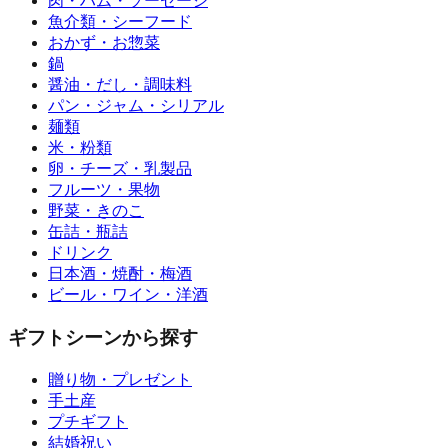
肉・ハム・ソーセージ
魚介類・シーフード
おかず・お惣菜
鍋
醤油・だし・調味料
パン・ジャム・シリアル
麺類
米・粉類
卵・チーズ・乳製品
フルーツ・果物
野菜・きのこ
缶詰・瓶詰
ドリンク
日本酒・焼酎・梅酒
ビール・ワイン・洋酒
ギフトシーンから探す
贈り物・プレゼント
手土産
プチギフト
結婚祝い