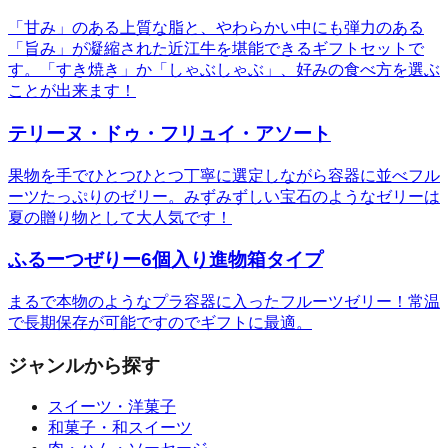
「甘み」のある上質な脂と、やわらかい中にも弾力のある
「旨み」が凝縮された近江牛を堪能できるギフトセットで
す。「すき焼き」か「しゃぶしゃぶ」、好みの食べ方を選ぶ
ことが出来ます！
テリーヌ・ドゥ・フリュイ・アソート
果物を手でひとつひとつ丁寧に選定しながら容器に並べフル
ーツたっぷりのゼリー。みずみずしい宝石のようなゼリーは
夏の贈り物として大人気です！
ふるーつぜりー6個入り進物箱タイプ
まるで本物のようなプラ容器に入ったフルーツゼリー！常温
で長期保存が可能ですのでギフトに最適。
ジャンルから探す
スイーツ・洋菓子
和菓子・和スイーツ