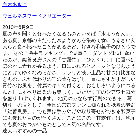
白木あきこ
ウェルネスフードクリエーター
2010年6月9日
夏の声を聞くと食べたくなるものといえば「水ようかん」。
ある夏、京都の主だった水ようかんを集めて食にうるさい友
人らと食べ比べたことがあるほど、好きな和菓子のひとつで
す。 その「勝手ランキング」で見事？！ダントツ1位に輝い
たのが、鍵善良房さんの「甘露竹」。ひとくち、口に運べば
ほのかに青竹が香るよう。口にいれるとスーッとなじむよう
にとけてゆくなめらかさ、サラリと淡い上品な甘さは比類な
きもの。ふた代わりの笹の葉をはずし、目にもすがすがしい
青竹のお尻を、付属のキリで付くと、おもしろいようにつる
んと皿にすべり出るのも楽しく、いただく前のシアワセ気分
を盛り上げてくれます。 地元のみならず行列のできる「葛
切り」の店として、全国の京都ファンに知られる祇園の老舗
「鍵善良房」。でも実は手みやげや取り寄せができる和菓子
にも優れたものがたくさん。ことにこの「甘露竹」は、地元
でも夏のおつかいものとして人気の名品です。
達人おすすめの一品