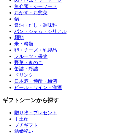
肉・ハム・ソーセージ
魚介類・シーフード
おかず・お惣菜
鍋
醤油・だし・調味料
パン・ジャム・シリアル
麺類
米・粉類
卵・チーズ・乳製品
フルーツ・果物
野菜・きのこ
缶詰・瓶詰
ドリンク
日本酒・焼酎・梅酒
ビール・ワイン・洋酒
ギフトシーンから探す
贈り物・プレゼント
手土産
プチギフト
結婚祝い