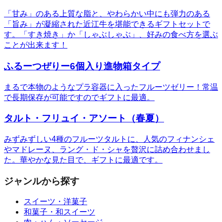
「甘み」のある上質な脂と、やわらかい中にも弾力のある
「旨み」が凝縮された近江牛を堪能できるギフトセットで
す。「すき焼き」か「しゃぶしゃぶ」、好みの食べ方を選ぶ
ことが出来ます！
ふるーつぜりー6個入り進物箱タイプ
まるで本物のようなプラ容器に入ったフルーツゼリー！常温
で長期保存が可能ですのでギフトに最適。
タルト・フリュイ・アソート（春夏）
みずみずしい4種のフルーツタルトに、人気のフィナンシェ
やマドレーヌ、ラング・ド・シャを贅沢に詰め合わせまし
た。華やかな見た目で、ギフトに最適です。
ジャンルから探す
スイーツ・洋菓子
和菓子・和スイーツ