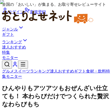
全国の「おいしい」が集まる、お取り寄せレビューサイト
ログイン
新規登録
ジャンル
ギフト
ランキング
達人おすすめ
特集
モニター
グルメ
スイーツ
ランキング
達人おすすめ
ギフト
食材・飲料
特
集
モニター
ひんやりもアツアツもおぜんざい仕立
ても！ 本わらびだけでつくられた贅沢
なわらびもち