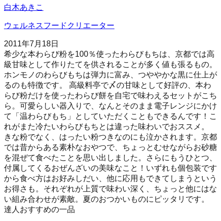
白木あきこ
ウェルネスフードクリエーター
2011年7月18日
希少な本わらび粉を100％使ったわらびもちは、京都では高
級甘味として作りたてを供されることが多く値も張るもの。
ホンモノのわらびもちは弾力に富み、つややかな黒に仕上が
るのも特徴です。 高級料亭で〆の甘味として好評の、本わ
らび粉だけを使ったわらび餅を自宅で味わえるセットがこち
ら。可愛らしい器入りで、なんとそのまま電子レンジにかけ
て「温わらびもち」としていただくこともできるんです！こ
れがまた冷たいわらびもちとは違った味わいでおススメ。
きな粉でなく、はったい粉つきなのにも泣かされます。京都
では昔からある素朴なおやつで、ちょっとむせながらお砂糖
を混ぜて食べたことを思い出しました。さらにもうひとつ、
付属してくるおぜんざいの美味なこと！いずれも個包装です
から食べ方はお好みしだい、他に応用もできてしまうという
お得さも。それぞれが上質で味わい深く、ちょっと他にはな
い組み合わせが素敵。夏のおつかいものにピッタリです。
達人おすすめの一品