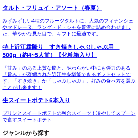
タルト・フリュイ・アソート（春夏）
みずみずしい4種のフルーツタルトに、人気のフィナンシェ
やマドレーヌ、ラング・ド・シャを贅沢に詰め合わせまし
た。華やかな見た目で、ギフトに最適です。
特上近江霜降り すき焼きしゃぶしゃぶ用
500g（約4~5人前）【化粧箱入り】
「甘み」のある上質な脂と、やわらかい中にも弾力のある
「旨み」が凝縮された近江牛を堪能できるギフトセットで
す。「すき焼き」か「しゃぶしゃぶ」、好みの食べ方を選ぶ
ことが出来ます！
生スイートポテト6本入り
プリンとスイートポテトの融合スイーツ！冷やしてスプーン
で食すスイートポテト
ジャンルから探す