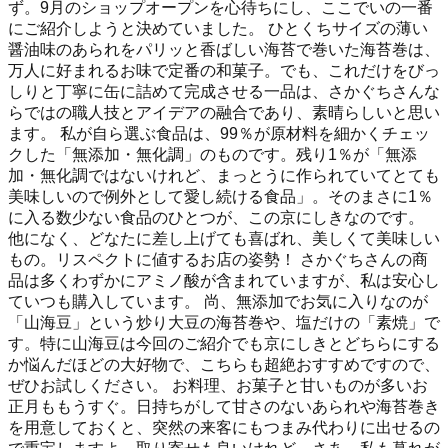
ず。9月のショップオープンを心待ちにし、ここでいの一番
にご紹介しようと決めていました。 ひとくちサイズの薄い
醤油味のあられをパリッと香ばしい海苔で巻いた海苔巻は、
万人に好まれるお味で定番の和菓子。でも、これだけをびっ
しりと丁寧に缶に詰めて完成させる一品は、さかぐちさんな
らではの職人技とアイデアの融合であり、素晴らしいと思い
ます。 私が自ら選ぶ食品は、99％が原材料を細かくチェッ
クした「無添加・無化調」のものです。残り1％が「無添
加・無化調ではないけれど、まっとうに作られていてとても
美味しいので例外として愛し続ける食品」。そのまさに1％
に入る数少ない食品のひとつが、この京にしきなのです。
他になく、どなたに差し上げても喜ばれ、美しくて美味しい
もの。リスペクトに値するお店の姿勢！ さかぐちさんの商
品は多くわずかにアミノ酸が含まれていますが、私は安心し
ていつも購入しています。 尚、無添加でお気に入りなのが
「山海豆」という炒り大豆の海苔巻や、塩だけの「素焼」で
す。特に山海豆は今回のご紹介でも京にしきとどちらにする
か悩んだほどの大好物で、こちらも超絶おすすめですので、
ぜひお試しください。 お料理、お菓子と甘いものが多いお
正月ももうすぐ。日持ちがして甘さのないあられや海苔巻き
を用意しておくと、突然の来客にもつまみ代わりに出せるの