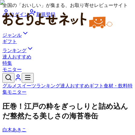
全国の「おいしい」が集まる、お取り寄せレビューサイト
ログイン
新規登録
ジャンル
ギフト
ランキング
達人おすすめ
特集
モニター
グルメ
スイーツ
ランキング
達人おすすめ
ギフト
食材・飲料
特
集
モニター
圧巻！江戸の粋をぎっしりと詰め込ん
だ整然たる美しさの海苔巻缶
白木あきこ