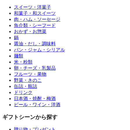
スイーツ・洋菓子
和菓子・和スイーツ
肉・ハム・ソーセージ
魚介類・シーフード
おかず・お惣菜
鍋
醤油・だし・調味料
パン・ジャム・シリアル
麺類
米・粉類
卵・チーズ・乳製品
フルーツ・果物
野菜・きのこ
缶詰・瓶詰
ドリンク
日本酒・焼酎・梅酒
ビール・ワイン・洋酒
ギフトシーンから探す
贈り物・プレゼント