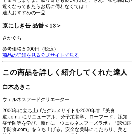
で重宝しますよ。取り寄せも良いけれど、さあ、私も暮れが
近くなってきたらお店に伺わなくては！
達人おすすめの一品
京にしき缶 品番＜13＞
さかぐち
参考価格:
5,000
円
（税込）
商品の詳細を見る
公式サイトで見る
この商品を詳しく紹介してくれた達人
白木あきこ
ウェルネスフードクリエーター
2000年に立ち上げたグルメサイトを2020年春「美食
道.com」にリニューアル。分子栄養学、ローフード、認知
症予防等を学び、新たに「ウェルネスフーズラボ」「認知症
予防食.com」を立ち上げる。安全な美味にこだわり、美と