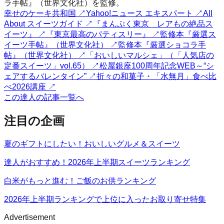
ラ手帖』（世界文化社）を監修。
幸せのケーキ共和国
↗
Yahoo!ニュース エキスパート
↗
All
About スイーツガイド
↗
『まんぷく東京 レアもの絶品ス
イーツ』
↗
『東京最高のパティスリー』
↗
監修本『厳選ス
イーツ手帖』（世界文化社）
↗
監修本『厳選ショコラ手
帖』（世界文化社）
↗
「おいしいマルシェ」（「人気店の
定番スイーツ」vol.65）
↗
松屋銀座100周年記念WEB～“シ
ェアするバレンタイン”
↗
折々の和菓子・「水無月」食べ比
べ2026講座
↗
この達人の記事一覧へ
注目の企画
夏のギフトにしたい！おいしいグルメ＆スイーツ
達人がおすすめ！2026年上半期スイーツランキング
白米がもっと進む！ご飯のお供ランキング
2026年上半期ランキングで上位に入ったお取り寄せ特集
Advertisement