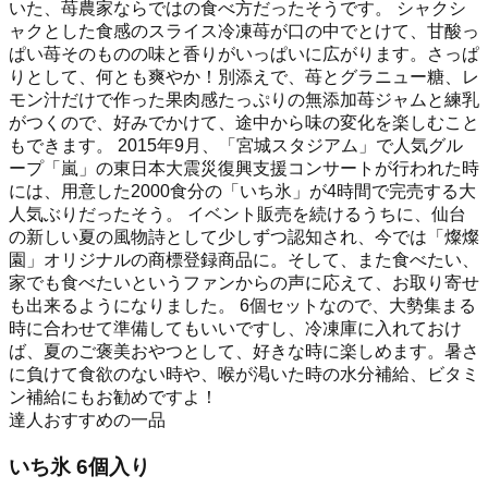
いた、苺農家ならではの食べ方だったそうです。 シャクシ
ャクとした食感のスライス冷凍苺が口の中でとけて、甘酸っ
ぱい苺そのものの味と香りがいっぱいに広がります。さっぱ
りとして、何とも爽やか！別添えで、苺とグラニュー糖、レ
モン汁だけで作った果肉感たっぷりの無添加苺ジャムと練乳
がつくので、好みでかけて、途中から味の変化を楽しむこと
もできます。 2015年9月、「宮城スタジアム」で人気グル
ープ「嵐」の東日本大震災復興支援コンサートが行われた時
には、用意した2000食分の「いち氷」が4時間で完売する大
人気ぶりだったそう。 イベント販売を続けるうちに、仙台
の新しい夏の風物詩として少しずつ認知され、今では「燦燦
園」オリジナルの商標登録商品に。そして、また食べたい、
家でも食べたいというファンからの声に応えて、お取り寄せ
も出来るようになりました。 6個セットなので、大勢集まる
時に合わせて準備してもいいですし、冷凍庫に入れておけ
ば、夏のご褒美おやつとして、好きな時に楽しめます。暑さ
に負けて食欲のない時や、喉が渇いた時の水分補給、ビタミ
ン補給にもお勧めですよ！
達人おすすめの一品
いち氷 6個入り