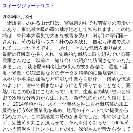
スイーツジャーナリスト
2024年7月3日
「燦燦園」のある山元町は、宮城県の中でも南寄りの海沿い
にあり、東北最大級の苺の栽培地として知られます。この地
域は、東日本大震災で大きな被害を受け、3代目の深沼陽一
さんも、苺の栽培ハウス１棟のみを残し、自宅も津波で流さ
れてしまったそうです。 しかし、そんな危機を乗り越え、
最新のIT機器を採り入れ、先進的な栽培に取り組んでいる苺
農家さんだと、以前に、知り合いの紹介で訪問させていただ
きました。 栽培歴50年以上の職人の技を基礎に、温度・湿
度・光量・CO2濃度などのデータを科学的に徹底管理し、
水やりや冬場の加温など可能な作業を自動化。一般的な流通
のように、途中で傷まないようにと早採りすることなく、完
熟いちごの収穫にこだわっています。生産者の熱い想いと緻
密で冷静な分析力から生まれる、新時代の苺だなと感じまし
た。 2014年頃から、スイーツ開発を軸に自社栽培苺の加工
販売を行う6次産業化を進め、地元のイベントでの提供から
始めたのが、この新感覚の苺のかき氷でした。水や氷は使わ
ず、完熟苺を丸ごと凍らせて、それを薄く削った、100％苺
という贅沢さ！ヒントにしたのは、深沼さんが昔からやって