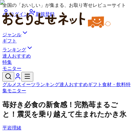
全国の「おいしい」が集まる、お取り寄せレビューサイト
ログイン
新規登録
ジャンル
ギフト
ランキング
達人おすすめ
特集
モニター
グルメ
スイーツ
ランキング
達人おすすめ
ギフト
食材・飲料
特
集
モニター
苺好き必食の新食感！完熟苺まるご
と！震災を乗り越えて生まれたかき氷
平岩理緒