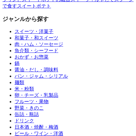
で食すスイートポテト
ジャンルから探す
スイーツ・洋菓子
和菓子・和スイーツ
肉・ハム・ソーセージ
魚介類・シーフード
おかず・お惣菜
鍋
醤油・だし・調味料
パン・ジャム・シリアル
麺類
米・粉類
卵・チーズ・乳製品
フルーツ・果物
野菜・きのこ
缶詰・瓶詰
ドリンク
日本酒・焼酎・梅酒
ビール・ワイン・洋酒