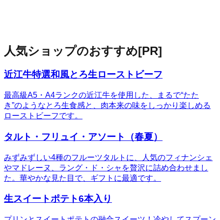
人気ショップのおすすめ
[PR]
近江牛特選和風とろ生ローストビーフ
最高級A5・A4ランクの近江牛を使用した、まるで“たた
き”のようなとろ生食感と、肉本来の味をしっかり楽しめる
ローストビーフです。
タルト・フリュイ・アソート（春夏）
みずみずしい4種のフルーツタルトに、人気のフィナンシェ
やマドレーヌ、ラング・ド・シャを贅沢に詰め合わせまし
た。華やかな見た目で、ギフトに最適です。
生スイートポテト6本入り
プリンとスイートポテトの融合スイーツ！冷やしてスプーン