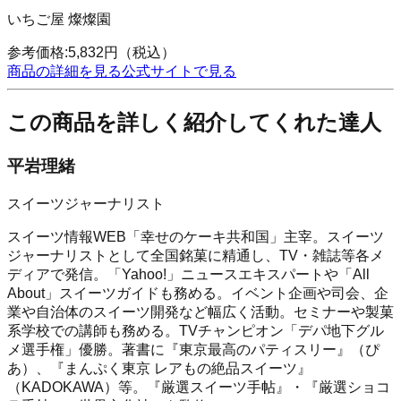
いちご屋 燦燦園
参考価格:
5,832
円
（税込）
商品の詳細を見る
公式サイトで見る
この商品を詳しく紹介してくれた達人
平岩理緒
スイーツジャーナリスト
スイーツ情報WEB「幸せのケーキ共和国」主宰。スイーツ
ジャーナリストとして全国銘菓に精通し、TV・雑誌等各メ
ディアで発信。「Yahoo!」ニュースエキスパートや「All
About」スイーツガイドも務める。イベント企画や司会、企
業や自治体のスイーツ開発など幅広く活動。セミナーや製菓
系学校での講師も務める。TVチャンピオン「デパ地下グル
メ選手権」優勝。著書に『東京最高のパティスリー』（ぴ
あ）、『まんぷく東京 レアもの絶品スイーツ』
（KADOKAWA）等。『厳選スイーツ手帖』・『厳選ショコ