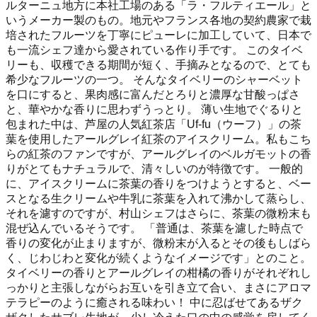
ルターニュ地方に本社工場のある「ラ・フルティエール」と
いうメーカー製のもの。地元やフランス各地の契約農家で栽
培されたフルーツを丁寧にピューレに加工していて、日本で
も一流シェフ達から愛されている作り手です。 このタイベ
リーも、収穫できる期間が短く、手摘みとなるので、とても
希少なフルーツの一つ。 そんなタイベリーのシャーベット
を口にすると、果肉感に富んだとろりと濃厚な甘酸っぱさ
と、華やかな香りに思わずうっとり。 薄い生地でぐるりと
包まれた中は、芦屋の人気紅茶店「Uf-fu（ウーフ）」の茶
葉を使用したアールグレイ紅茶のアイスクリーム。私もこち
らの紅茶のファンですが、アールグレイのベルガモットの香
りがとてもナチュラルで、清々しいのが特徴です。 一般的
に、アイスクリームに茶葉の香りをつけようとすると、ベー
スとなる生クリームや牛乳に茶葉を入れて沸かして蒸らし、
それを濾すのですが、村山シェフはさらに、茶葉の微粉末も
混ぜ込んでいるそうです。 「普通は、茶葉を濾した時点で
香りの変化が止まりますが、微粉末が入るとその後もしばら
く、じわじわと変化が続くようなイメージです」とのこと。
タイベリーの香りとアールグレイの柑橘の香りがそれぞれし
っかりと主張しながらお互いを引き立て合い、まさにアロマ
テラピーのように癒される味わい！ 中に忍ばせてあるザク