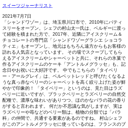
スイーツジャーナリスト
2021年7月7日
「シャンドワゾー」は、埼玉県川口市で、2010年にパティ
スリーをオープン。シェフの村山太一氏は、ベルギーに渡っ
て経験を積まれた方で、2017年、近隣にアイスクリーム＆
チョコレートの専門店「シャンドワゾーグラシエ ショコラ
ティエ」もオープンし、地元はもちろん遠方からもお客様の
訪れる人気店となっています。 その場でスクープしてもら
えるアイスクリームやシャーベットと共に、それらの氷菓で
作るアイスクリームのケーキ「アントルメグラッセ」も、記
念日やお祝いに大好評です。 中でもこちらの「タイベリ
ー・アールグレイ」は、ベルベットレッドと呼びたくなるよ
うな真っ赤なベリーのシャーベットを高く絞り上げた姿が鮮
やかで印象的！ 「タイベリー」というのは、見た目はラズ
ベリーに近いですが、ブラックベリーとラズベリーの自然交
配種で、濃厚な味わいがありつつ、ほのかなバラの花の香り
がすると言われます。 何だか不思議な気がしますが、実は
ラズベリーや苺などのベリー類は、植物の分類では「バラ
科」の仲間で、共通する要素があるのですね。 村山シェフ
がこのアントルメグラッセに使っているのは、フランスのブ