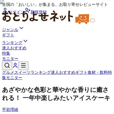
全国の「おいしい」が集まる、お取り寄せレビューサイト
ログイン
新規登録
ジャンル
ギフト
ランキング
達人おすすめ
特集
モニター
グルメ
スイーツ
ランキング
達人おすすめ
ギフト
食材・飲料
特
集
モニター
あざやかな色彩と華やかな香りに癒さ
れる！ 一年中楽しみたいアイスケーキ
平岩理緒