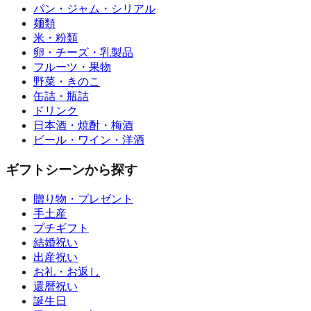
パン・ジャム・シリアル
麺類
米・粉類
卵・チーズ・乳製品
フルーツ・果物
野菜・きのこ
缶詰・瓶詰
ドリンク
日本酒・焼酎・梅酒
ビール・ワイン・洋酒
ギフトシーンから探す
贈り物・プレゼント
手土産
プチギフト
結婚祝い
出産祝い
お礼・お返し
還暦祝い
誕生日