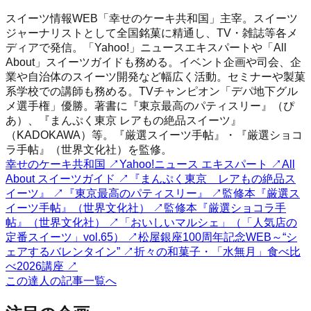
スイーツ情報WEB「幸せのケーキ共和国」主宰。スイーツ
ジャーナリストとして全国銘菓に精通し、TV・雑誌等各メ
ディアで発信。「Yahoo!」ニュースエキスパートや「All
About」スイーツガイドも務める。イベント企画や司会、企
業や自治体のスイーツ開発など幅広く活動。セミナーや製菓
系学校での講師も務める。TVチャンピオン「デパ地下グル
メ選手権」優勝。著書に『東京最高のパティスリー』（ぴ
あ）、『まんぷく東京 レアもの絶品スイーツ』
（KADOKAWA）等。『厳選スイーツ手帖』・『厳選ショコ
ラ手帖』（世界文化社）を監修。
幸せのケーキ共和国
↗
Yahoo!ニュース エキスパート
↗
All
About スイーツガイド
↗
『まんぷく東京 レアもの絶品ス
イーツ』
↗
『東京最高のパティスリー』
↗
監修本『厳選ス
イーツ手帖』（世界文化社）
↗
監修本『厳選ショコラ手
帖』（世界文化社）
↗
「おいしいマルシェ」（「人気店の
定番スイーツ」vol.65）
↗
松屋銀座100周年記念WEB～“シ
ェアするバレンタイン”
↗
折々の和菓子・「水無月」食べ比
べ2026講座
↗
この達人の記事一覧へ