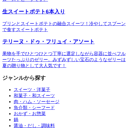
生スイートポテト6本入り
プリンとスイートポテトの融合スイーツ！冷やしてスプーン
で食すスイートポテト
テリーヌ・ドゥ・フリュイ・アソート
果物を手でひとつひとつ丁寧に選定しながら容器に並べフル
ーツたっぷりのゼリー。みずみずしい宝石のようなゼリーは
夏の贈り物として大人気です！
ジャンルから探す
スイーツ・洋菓子
和菓子・和スイーツ
肉・ハム・ソーセージ
魚介類・シーフード
おかず・お惣菜
鍋
醤油・だし・調味料