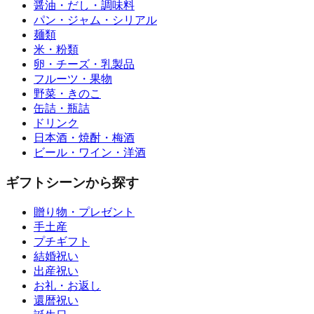
醤油・だし・調味料
パン・ジャム・シリアル
麺類
米・粉類
卵・チーズ・乳製品
フルーツ・果物
野菜・きのこ
缶詰・瓶詰
ドリンク
日本酒・焼酎・梅酒
ビール・ワイン・洋酒
ギフトシーンから探す
贈り物・プレゼント
手土産
プチギフト
結婚祝い
出産祝い
お礼・お返し
還暦祝い