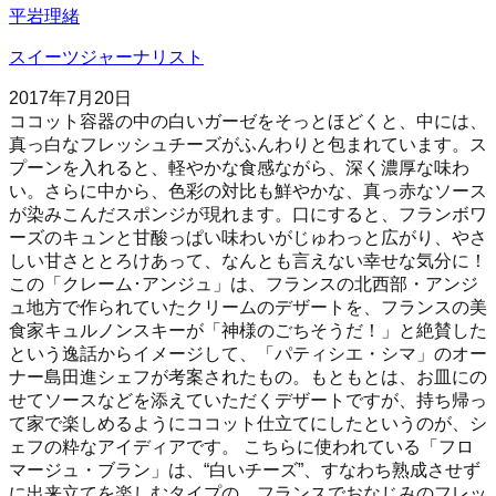
平岩理緒
スイーツジャーナリスト
2017年7月20日
ココット容器の中の白いガーゼをそっとほどくと、中には、
真っ白なフレッシュチーズがふんわりと包まれています。ス
プーンを入れると、軽やかな食感ながら、深く濃厚な味わ
い。さらに中から、色彩の対比も鮮やかな、真っ赤なソース
が染みこんだスポンジが現れます。口にすると、フランボワ
ーズのキュンと甘酸っぱい味わいがじゅわっと広がり、やさ
しい甘さととろけあって、なんとも言えない幸せな気分に！
この「クレーム･アンジュ」は、フランスの北西部・アンジ
ュ地方で作られていたクリームのデザートを、フランスの美
食家キュルノンスキーが「神様のごちそうだ！」と絶賛した
という逸話からイメージして、「パティシエ・シマ」のオー
ナー島田進シェフが考案されたもの。もともとは、お皿にの
せてソースなどを添えていただくデザートですが、持ち帰っ
て家で楽しめるようにココット仕立てにしたというのが、シ
ェフの粋なアイディアです。 こちらに使われている「フロ
マージュ・ブラン」は、“白いチーズ”、すなわち熟成させず
に出来立てを楽しむタイプの、フランスでおなじみのフレッ