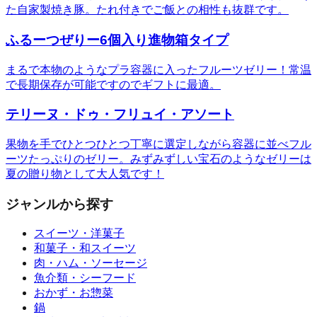
た自家製焼き豚。たれ付きでご飯との相性も抜群です。
ふるーつぜりー6個入り進物箱タイプ
まるで本物のようなプラ容器に入ったフルーツゼリー！常温
で長期保存が可能ですのでギフトに最適。
テリーヌ・ドゥ・フリュイ・アソート
果物を手でひとつひとつ丁寧に選定しながら容器に並べフル
ーツたっぷりのゼリー。みずみずしい宝石のようなゼリーは
夏の贈り物として大人気です！
ジャンルから探す
スイーツ・洋菓子
和菓子・和スイーツ
肉・ハム・ソーセージ
魚介類・シーフード
おかず・お惣菜
鍋