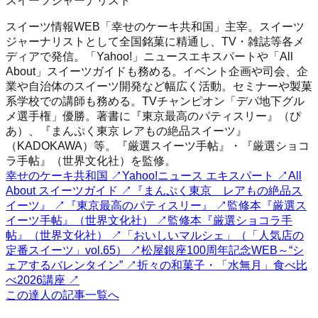
スイーツジャーナリスト
スイーツ情報WEB「幸せのケーキ共和国」主宰。スイーツ
ジャーナリストとして全国銘菓に精通し、TV・雑誌等各メ
ディアで発信。「Yahoo!」ニュースエキスパートや「All
About」スイーツガイドも務める。イベント企画や司会、企
業や自治体のスイーツ開発など幅広く活動。セミナーや製菓
系学校での講師も務める。TVチャンピオン「デパ地下グル
メ選手権」優勝。著書に『東京最高のパティスリー』（ぴ
あ）、『まんぷく東京 レアもの絶品スイーツ』
（KADOKAWA）等。『厳選スイーツ手帖』・『厳選ショコ
ラ手帖』（世界文化社）を監修。
幸せのケーキ共和国
↗
Yahoo!ニュース エキスパート
↗
All
About スイーツガイド
↗
『まんぷく東京 レアもの絶品ス
イーツ』
↗
『東京最高のパティスリー』
↗
監修本『厳選ス
イーツ手帖』（世界文化社）
↗
監修本『厳選ショコラ手
帖』（世界文化社）
↗
「おいしいマルシェ」（「人気店の
定番スイーツ」vol.65）
↗
松屋銀座100周年記念WEB～“シ
ェアするバレンタイン”
↗
折々の和菓子・「水無月」食べ比
べ2026講座
↗
この達人の記事一覧へ