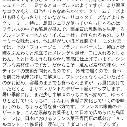
シュチーズ。一見するとヨーグルトのようですが、より濃厚
なコクがあり、口当たりもなめらかです。クリームチーズよ
りも軽くあっさりしていながら、リコッタチーズなどよりも
クリーミー。特に、島田シェフが使っていらっしゃるのは、
フランスの中でも酪農が盛んで、高品質の乳製品を生産する
ノルマンディー地方の「イズニー社」で作られるもの。クリ
ーミーな味わいは、他に類がないほど豊潤です。 このお菓
子は、その「フロマージュ・ブラン」をベースに、卵白と砂
糖をふんわりと泡立てたメレンゲを混ぜ、口に入れるとしゅ
わん、ととけるような軽やかな質感に仕上げています。シン
プルな素材使いですが、だからこそ、選んだ素材の味や、パ
ティシエの技術が問われるのです。 冷凍で届くので、食べ
る前に冷蔵庫に移して解凍し、フレッシュなうちにいただく
のがお勧め。容器のままでも食べられますが、お皿にあけて
いただくと、よりエレガントなデザート感がアップします。
暑い季節には、まだ少し半解凍のうちに食べ始めて、ゆっく
りととけていくうちに、ふんわり食感に変化していくのを味
わうのも、ちょっと通な食べ方です。 フランスの家庭のデ
ザートを、こんな素敵なお菓子として日本で広められた島田
シェフは、日本におけるフランス菓子専門店の草分け「Ａ．
ルコント」で修業後、渡仏して「ダロワイヨ」「ブッダ」