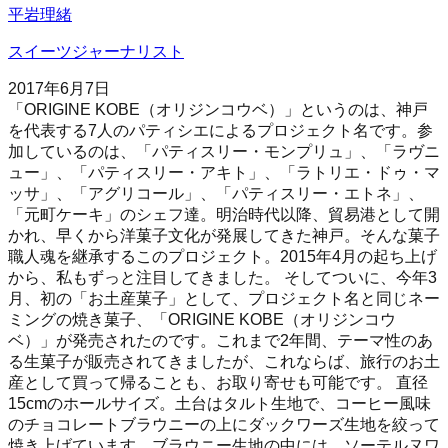
平岩理緒
スイーツジャーナリスト
2017年6月7日
「ORIGINE KOBE（オリジンコウベ）」というのは、神戸
を代表する7人のパティシエによるプロジェクト名です。参
加しているのは、「パティスリー・モンプリュ」、「ラヴニ
ュー」、「パティスリー・アキト」、「ラトリエ・ドゥ・マ
ッサ」、「アグリコール」、「パティスリー・エトネ」、
「元町ケーキ」のシェフ達。明治時代以降、貿易港として開
かれ、早くから洋菓子文化が発展してきた神戸。そんな菓子
職人魂を継承するこのプロジェクト。2015年4月の起ち上げ
から、私もずっと注目してきました。 そしてついに、今年3
月、初の「お土産菓子」として、プロジェクト名と同じネー
ミングの焼き菓子、「ORIGINE KOBE（オリジンコウ
ベ）」が発売されたのです。これまで2年間、テーマ性のあ
る生菓子が販売されてきましたが、これならば、旅行のお土
産として買って帰ることも、お取り寄せも可能です。 直径
15cmのホールサイズ。土台はタルト生地で、コーヒー風味
のチョコレートブラウニーの上にダックワーズ生地を絞って
焼き上げています。ブラウニー生地の中には、ソーテルヌワ