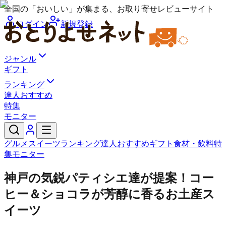
全国の「おいしい」が集まる、お取り寄せレビューサイト
ログイン
新規登録
ジャンル
ギフト
ランキング
達人おすすめ
特集
モニター
グルメ
スイーツ
ランキング
達人おすすめ
ギフト
食材・飲料
特
集
モニター
神戸の気鋭パティシエ達が提案！コー
ヒー＆ショコラが芳醇に香るお土産ス
イーツ