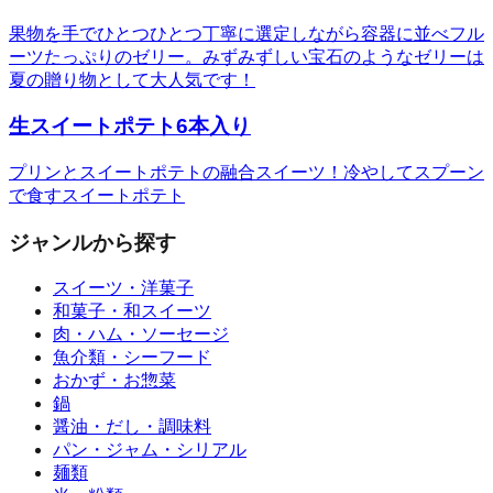
果物を手でひとつひとつ丁寧に選定しながら容器に並べフル
ーツたっぷりのゼリー。みずみずしい宝石のようなゼリーは
夏の贈り物として大人気です！
生スイートポテト6本入り
プリンとスイートポテトの融合スイーツ！冷やしてスプーン
で食すスイートポテト
ジャンルから探す
スイーツ・洋菓子
和菓子・和スイーツ
肉・ハム・ソーセージ
魚介類・シーフード
おかず・お惣菜
鍋
醤油・だし・調味料
パン・ジャム・シリアル
麺類