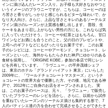
インに漬け込んだレーズン入り。お子様も大好きなおやつと
いうイメージのブラウニーですが、こちらは、コーヒーのほ
ろ苦さと香りがしっかりと感じられるビターな味わいで、か
なり大人向け。さらに、上品な甘さとキレのあるソーテルヌ
ワイン漬けのレーズンが上質感を醸し出します。 普段、生
ケーキをあまり召し上がらない男性の方にも、これならば気
に入っていただけそう。コーヒーや紅茶とはもちろん、甘口
ワインなどお酒にも合うとのこと。父の日のプレゼントや、
上司へのギフトなどにもぴったりなお菓子です。 このお菓
子のレシピには、コーヒーやアーモンド、チョコレート、レ
ーズンといった、海外からもたらされた神戸にゆかりのある
食材を採用し、「ORIGINE KOBE」参加の各店で同じレシ
ピを共有しています。 「ラヴニュー」の平井茂雄シェフ
は、東京のホテル「グランド ハイアット 東京」にいらした
2009年に、「ワールドチョコレートマスターズ」というチ
ョコレートの世界大会で優勝した方。その後、地元である神
戸で、2012年にご自身のお店をオープンされました。 実
は、このお菓子のベースは、元々、「ラヴニュー」で販売し
ていたブラウニーのレシピを活かし、さらに、以前から試作
を重ねていたレーズンのソーテルヌ漬けも集約する形で、7
人のパティシエ達の力を合わせて完成させることができたそ