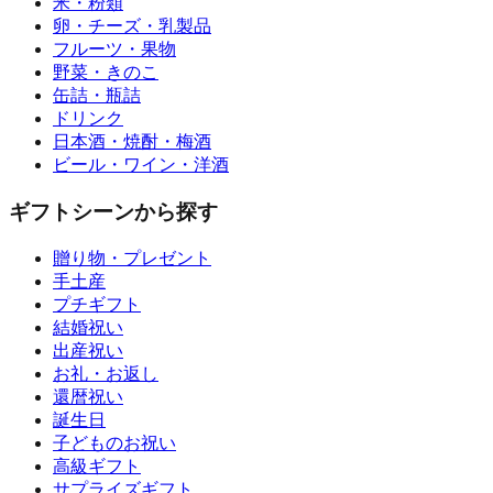
米・粉類
卵・チーズ・乳製品
フルーツ・果物
野菜・きのこ
缶詰・瓶詰
ドリンク
日本酒・焼酎・梅酒
ビール・ワイン・洋酒
ギフトシーンから探す
贈り物・プレゼント
手土産
プチギフト
結婚祝い
出産祝い
お礼・お返し
還暦祝い
誕生日
子どものお祝い
高級ギフト
サプライズギフト