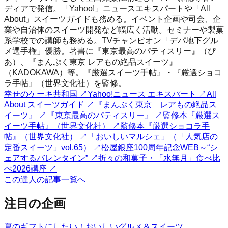
ディアで発信。「Yahoo!」ニュースエキスパートや「All
About」スイーツガイドも務める。イベント企画や司会、企
業や自治体のスイーツ開発など幅広く活動。セミナーや製菓
系学校での講師も務める。TVチャンピオン「デパ地下グル
メ選手権」優勝。著書に『東京最高のパティスリー』（ぴ
あ）、『まんぷく東京 レアもの絶品スイーツ』
（KADOKAWA）等。『厳選スイーツ手帖』・『厳選ショコ
ラ手帖』（世界文化社）を監修。
幸せのケーキ共和国
↗
Yahoo!ニュース エキスパート
↗
All
About スイーツガイド
↗
『まんぷく東京 レアもの絶品ス
イーツ』
↗
『東京最高のパティスリー』
↗
監修本『厳選ス
イーツ手帖』（世界文化社）
↗
監修本『厳選ショコラ手
帖』（世界文化社）
↗
「おいしいマルシェ」（「人気店の
定番スイーツ」vol.65）
↗
松屋銀座100周年記念WEB～“シ
ェアするバレンタイン”
↗
折々の和菓子・「水無月」食べ比
べ2026講座
↗
この達人の記事一覧へ
注目の企画
夏のギフトにしたい！おいしいグルメ＆スイーツ