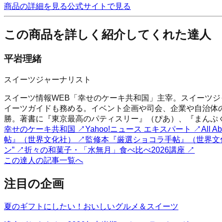
商品の詳細を見る
公式サイトで見る
この商品を詳しく紹介してくれた達人
平岩理緒
スイーツジャーナリスト
スイーツ情報WEB「幸せのケーキ共和国」主宰。スイーツジャー
イーツガイドも務める。イベント企画や司会、企業や自治体
勝。著書に『東京最高のパティスリー』（ぴあ）、『まんぷく
幸せのケーキ共和国
↗
Yahoo!ニュース エキスパート
↗
All
帖』（世界文化社）
↗
監修本『厳選ショコラ手帖』（世界文
ン”
↗
折々の和菓子・「水無月」食べ比べ2026講座
↗
この達人の記事一覧へ
注目の企画
夏のギフトにしたい！おいしいグルメ＆スイーツ