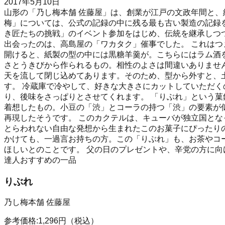
2017年5月10日
山形の「乃し梅本舗 佐藤屋」は、創業が江戸の文政年間と、
梅」については、公式の記録の中に残る最も古い製造の記録
き匠たちの挑戦」のイベント参加をはじめ、伝統を継承しつ
出会ったのは、高島屋の「ワカタク」催事でした。 これはつ
開けると、紙製の型の中には黒糖羊羹が。こちらにはラム酒
さとうきびから作られるもの。相性のよさは間違いありませ
天を流して閉じ込めてあります。そのため、型から外すと、
す。 冷蔵庫で冷やして、好きな大きさにカットしていただ
り、後味をさっぱりとさせてくれます。 「りぶれ」という
着想したもの。小豆の「渋」とコーラの持つ「渋」の要素が
再現したそうです。 このカクテルは、キューバが独立国と
とらわれない自由な発想から生まれたこのお菓子にぴったり
かけても、一過言お持ちの方。この「りぶれ」も、お茶やコ
ほしいとのことです。 父の日のプレゼントや、辛党の方に
達人おすすめの一品
りぶれ
乃し梅本舗 佐藤屋
参考価格:
1,296
円
（税込）