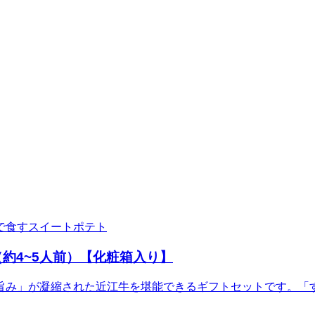
で食すスイートポテト
約4~5人前）【化粧箱入り】
旨み」が凝縮された近江牛を堪能できるギフトセットです。「