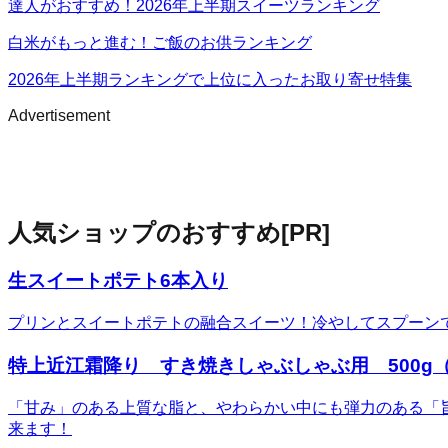
達人がおすすめ！2026年上半期スイーツランキング
白米がもっと進む！ご飯のお供ランキング
2026年上半期ランキングで上位に入ったお取り寄せ特集
Advertisement
人気ショップのおすすめ
[PR]
生スイートポテト6本入り
プリンとスイートポテトの融合スイーツ！冷やしてスプーン
特上近江霜降り すき焼きしゃぶしゃぶ用 500g（
「甘み」のある上質な脂と、やわらかい中にも弾力のある「
来ます！