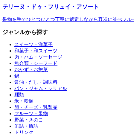
テリーヌ・ドゥ・フリュイ・アソート
果物を手でひとつひとつ丁寧に選定しながら容器に並べフル
ジャンルから探す
スイーツ・洋菓子
和菓子・和スイーツ
肉・ハム・ソーセージ
魚介類・シーフード
おかず・お惣菜
鍋
醤油・だし・調味料
パン・ジャム・シリアル
麺類
米・粉類
卵・チーズ・乳製品
フルーツ・果物
野菜・きのこ
缶詰・瓶詰
ドリンク