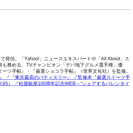
「Yahoo!」ニュースエキスパートや「All About」ス
師も務める。TVチャンピオン「デパ地下グルメ選手権」優
スイーツ手帖』・『厳選ショコラ手帖』（世界文化社）を監修。
』
↗
『東京最高のパティスリー』
↗
監修本『厳選スイーツ手
.65）
↗
松屋銀座100周年記念WEB～“シェアするバレンタイ