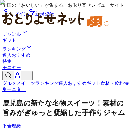
全国の「おいしい」が集まる、お取り寄せレビューサイト
ログイン
新規登録
ジャンル
ギフト
ランキング
達人おすすめ
特集
モニター
グルメ
スイーツ
ランキング
達人おすすめ
ギフト
食材・飲料
特
集
モニター
鹿児島の新たな名物スイーツ！素材の
旨みがぎゅっと凝縮した手作りジャム
平岩理緒