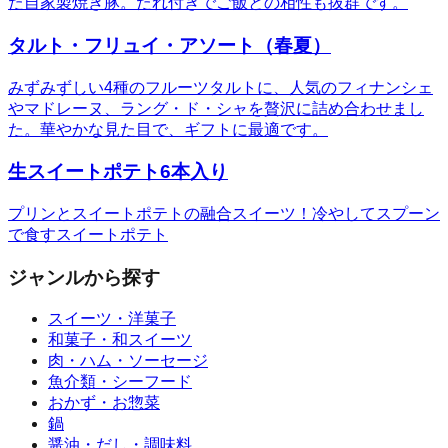
た自家製焼き豚。たれ付きでご飯との相性も抜群です。
タルト・フリュイ・アソート（春夏）
みずみずしい4種のフルーツタルトに、人気のフィナンシェ
やマドレーヌ、ラング・ド・シャを贅沢に詰め合わせまし
た。華やかな見た目で、ギフトに最適です。
生スイートポテト6本入り
プリンとスイートポテトの融合スイーツ！冷やしてスプーン
で食すスイートポテト
ジャンルから探す
スイーツ・洋菓子
和菓子・和スイーツ
肉・ハム・ソーセージ
魚介類・シーフード
おかず・お惣菜
鍋
醤油・だし・調味料