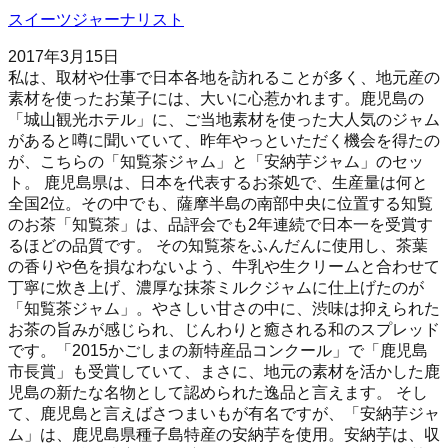
スイーツジャーナリスト
2017年3月15日
私は、取材や仕事で日本各地を訪れることが多く、地元産の
素材を使ったお菓子には、大いに心惹かれます。鹿児島の
「城山観光ホテル」に、ご当地素材を使った大人気のジャム
があると噂に聞いていて、昨年やっといただく機会を得たの
が、こちらの「知覧茶ジャム」と「安納芋ジャム」のセッ
ト。 鹿児島県は、日本を代表するお茶処で、生産量は何と
全国2位。その中でも、薩摩半島の南部中央に位置する知覧
のお茶「知覧茶」は、品評会でも2年連続で日本一を受賞す
るほどの品質です。 その知覧茶をふんだんに使用し、茶葉
の香りや色を損なわないよう、牛乳や生クリームと合わせて
丁寧に炊き上げ、濃厚な抹茶ミルクジャムに仕上げたのが
「知覧茶ジャム」。やさしい甘さの中に、渋味は抑えられた
お茶の旨みが感じられ、じんわりと癒される和のスプレッド
です。「2015かごしまの新特産品コンクール」で「鹿児島
市長賞」も受賞していて、まさに、地元の素材を活かした鹿
児島の新たな名物として認められた逸品と言えます。 そし
て、鹿児島と言えばさつまいもが有名ですが、「安納芋ジャ
ム」は、鹿児島県種子島特産の安納芋を使用。安納芋は、収