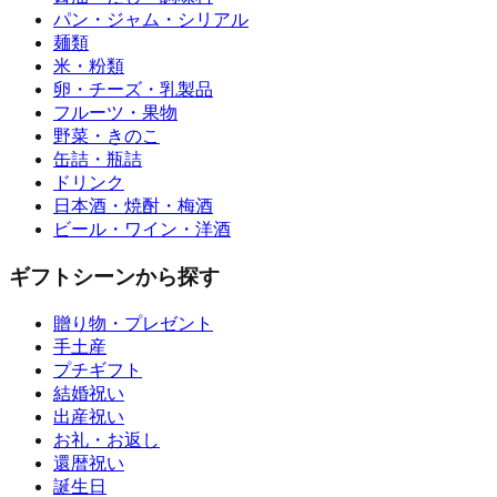
パン・ジャム・シリアル
麺類
米・粉類
卵・チーズ・乳製品
フルーツ・果物
野菜・きのこ
缶詰・瓶詰
ドリンク
日本酒・焼酎・梅酒
ビール・ワイン・洋酒
ギフトシーンから探す
贈り物・プレゼント
手土産
プチギフト
結婚祝い
出産祝い
お礼・お返し
還暦祝い
誕生日