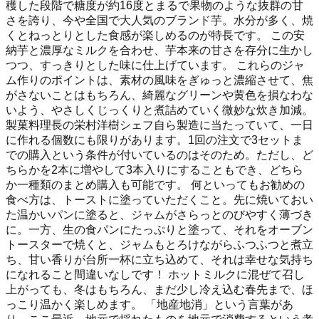
穫した段階で糖度が約16度とまるで果物のような抜群の甘
さを誇り、今や全国で大人気のブランド芋。水分が多く、焼
くとねっとりとした食感が楽しめるのが特長です。 この安
納芋と濃厚なミルクを合わせ、芋本来の甘さを存分に生かし
つつ、すっきりとした味に仕上げています。 これらのジャ
ム作りのポイントは、素材の風味をぎゅっと濃縮させて、焦
がさないことはもちろん、綺麗なグリーンや黄色を損なわな
いよう、やさしくじっくりと煮詰めていく微妙な炊き加減。
製菓料理長の栄村洋樹シェフ自ら製造に当たっていて、一日
に作れる個数にも限りがあります。1回の注文で3セットま
での購入という条件が付いているのはそのため。ただし、ど
ちらかを2本に増やして3本入りにすることもでき、どちら
か一種類のまとめ購入も可能です。 何といってもお勧めの
食べ方は、トーストに塗っていただくこと。先に焼いておい
た温かいパンに塗ると、ジャムがさらっとのびやすく薄づき
に。一方、生の食パンにたっぷりと塗って、それをオーブン
トースターで焼くと、ジャムもとろけながらふつふつと煮立
ち、甘い香りが台所一杯に立ち込めて、それは幸せな気持ち
になれること間違いなしです！ ホットミルクに混ぜて召し
上がっても、冬はもちろん、まだ少し冷え込む春先まで、ほ
っこり温かく楽しめます。 「地産地消」という言葉があ