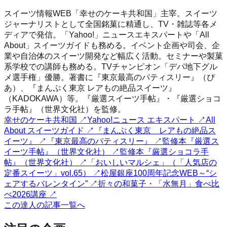
スイーツ情報WEB「幸せのケーキ共和国」主宰。スイーツ
ジャーナリストとして全国銘菓に精通し、TV・雑誌等各メ
ディアで発信。「Yahoo!」ニュースエキスパートや「All
About」スイーツガイドも務める。イベント企画や司会、企
業や自治体のスイーツ開発など幅広く活動。セミナーや製菓
系学校での講師も務める。TVチャンピオン「デパ地下グル
メ選手権」優勝。著書に『東京最高のパティスリー』（ぴ
あ）、『まんぷく東京 レアもの絶品スイーツ』
（KADOKAWA）等。『厳選スイーツ手帖』・『厳選ショコ
ラ手帖』（世界文化社）を監修。
幸せのケーキ共和国
↗
Yahoo!ニュース エキスパート
↗
All
About スイーツガイド
↗
『まんぷく東京 レアもの絶品ス
イーツ』
↗
『東京最高のパティスリー』
↗
監修本『厳選ス
イーツ手帖』（世界文化社）
↗
監修本『厳選ショコラ手
帖』（世界文化社）
↗
「おいしいマルシェ」（「人気店の
定番スイーツ」vol.65）
↗
松屋銀座100周年記念WEB～“シ
ェアするバレンタイン”
↗
折々の和菓子・「水無月」食べ比
べ2026講座
↗
この達人の記事一覧へ