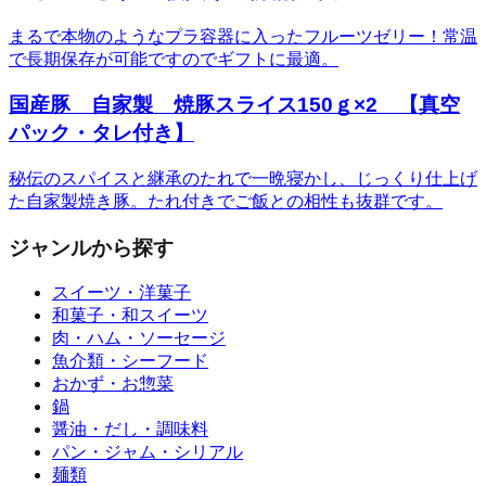
まるで本物のようなプラ容器に入ったフルーツゼリー！常温
で長期保存が可能ですのでギフトに最適。
国産豚 自家製 焼豚スライス150ｇ×2 【真空
パック・タレ付き】
秘伝のスパイスと継承のたれで一晩寝かし、じっくり仕上げ
た自家製焼き豚。たれ付きでご飯との相性も抜群です。
ジャンルから探す
スイーツ・洋菓子
和菓子・和スイーツ
肉・ハム・ソーセージ
魚介類・シーフード
おかず・お惣菜
鍋
醤油・だし・調味料
パン・ジャム・シリアル
麺類