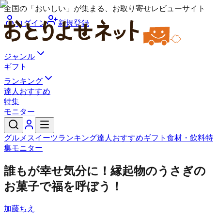
全国の「おいしい」が集まる、お取り寄せレビューサイト
ログイン
新規登録
ジャンル
ギフト
ランキング
達人おすすめ
特集
モニター
グルメ
スイーツ
ランキング
達人おすすめ
ギフト
食材・飲料
特
集
モニター
誰もが幸せ気分に！縁起物のうさぎの
お菓子で福を呼ぼう！
加藤ちえ