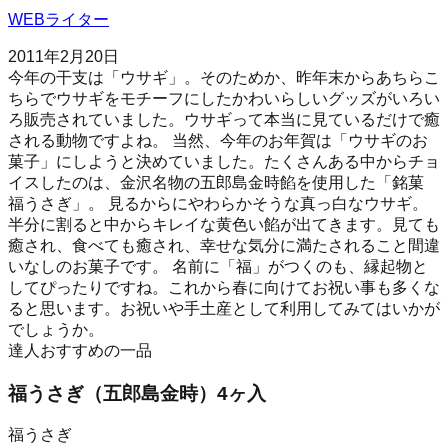
WEBライター
2011年2月20日
今年の干支は「ウサギ」。そのためか、昨年末からあちらこ
ちらでウサギをモチーフにしたかわいらしいグッズがいろい
ろ販売されていました。ウサギって本当に見ているだけで癒
される動物ですよね。 当然、今年のお年賀は「ウサギのお
菓子」にしようと決めていました。たくさんある中からチョ
イスしたのは、金沢名物の五郎島金時餡を使用した「銘菓
福うさぎ」。 見るからにやわらかそうな真っ白なウサギ。
半分に割ると中からキレイな黄色い餡が出てきます。見ても
癒され、食べても癒され、幸せな気分に満たされること間違
いなしのお菓子です。 名前に「福」がつくのも、縁起物と
してぴったりですね。これから春に向けてお祝い事も多くな
ると思います。お祝いや手土産として利用してみてはいかが
でしょうか。
達人おすすめの一品
福うさぎ（五郎島金時）4ヶ入
福うさぎ