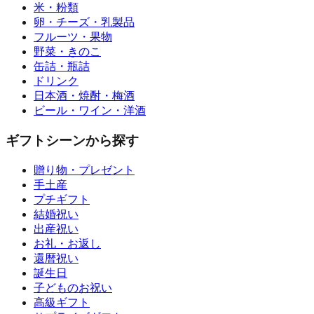
米・粉類
卵・チーズ・乳製品
フルーツ・果物
野菜・きのこ
缶詰・瓶詰
ドリンク
日本酒・焼酎・梅酒
ビール・ワイン・洋酒
ギフトシーンから探す
贈り物・プレゼント
手土産
プチギフト
結婚祝い
出産祝い
お礼・お返し
還暦祝い
誕生日
子どものお祝い
高級ギフト