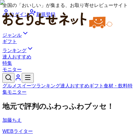
全国の「おいしい」が集まる、お取り寄せレビューサイト
ログイン
新規登録
ジャンル
ギフト
ランキング
達人おすすめ
特集
モニター
グルメ
スイーツ
ランキング
達人おすすめ
ギフト
食材・飲料
特
集
モニター
地元で評判のふわっふわブッセ！
加藤ちえ
WEBライター