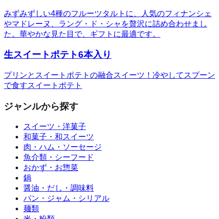
みずみずしい4種のフルーツタルトに、人気のフィナンシェ
やマドレーヌ、ラング・ド・シャを贅沢に詰め合わせまし
た。華やかな見た目で、ギフトに最適です。
生スイートポテト6本入り
プリンとスイートポテトの融合スイーツ！冷やしてスプーン
で食すスイートポテト
ジャンルから探す
スイーツ・洋菓子
和菓子・和スイーツ
肉・ハム・ソーセージ
魚介類・シーフード
おかず・お惣菜
鍋
醤油・だし・調味料
パン・ジャム・シリアル
麺類
米・粉類