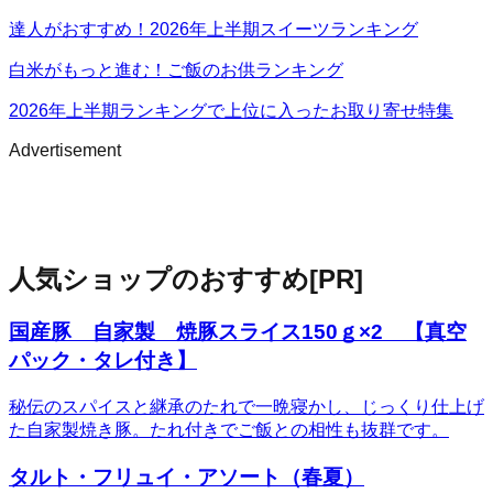
達人がおすすめ！2026年上半期スイーツランキング
白米がもっと進む！ご飯のお供ランキング
2026年上半期ランキングで上位に入ったお取り寄せ特集
Advertisement
人気ショップのおすすめ
[PR]
国産豚 自家製 焼豚スライス150ｇ×2 【真空
パック・タレ付き】
秘伝のスパイスと継承のたれで一晩寝かし、じっくり仕上げ
た自家製焼き豚。たれ付きでご飯との相性も抜群です。
タルト・フリュイ・アソート（春夏）