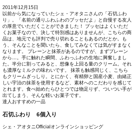
2011年12月15日
以前から気になっていたシェ・アオタニさんの「石切ふわ
り」。「名前の通りふわふわのブッセだよ」と自慢する友人
の厚意でいただくことができました！ ブッセはよくいただ
くお菓子なので、決して特別感はありませんが、こちらの商
品は、地元でも評判で売り切れることもあるのだとか。も
う、そんなことを聞いたら、食してみなくては気がすまなく
なります。 プレーンと抹茶があるのですが、まずプレーン
から…。手に触れた瞬間、ふわっふわの生地に興奮しまし
た。半分に割ってみると、想像を上回る量のクリーム。それ
も濃厚なミルクの味わいです。 抹茶も触感同じく、こちら
もクリームぎっしり。とにかく、有精卵と国産小麦、由緒正
しい宇治の抹茶を使用するなど、素材へのこだわりを感じて
とれます。食べ始めたらひとつでは物足りず、ついつい手が
出てしまう、そんな軽いお菓子です。
達人おすすめの一品
石切ふわり 6個入り
シェ・アオタニOfficialオンラインショッピング