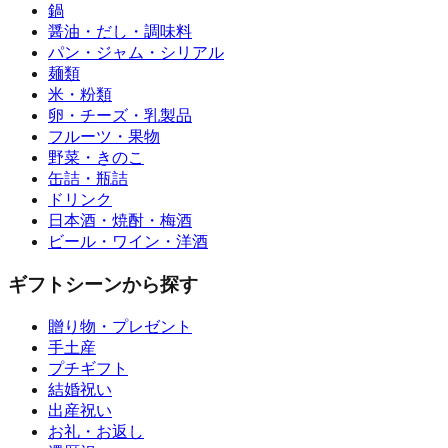
鍋
醤油・だし・調味料
パン・ジャム・シリアル
麺類
米・粉類
卵・チーズ・乳製品
フルーツ・果物
野菜・きのこ
缶詰・瓶詰
ドリンク
日本酒・焼酎・梅酒
ビール・ワイン・洋酒
ギフトシーンから探す
贈り物・プレゼント
手土産
プチギフト
結婚祝い
出産祝い
お礼・お返し