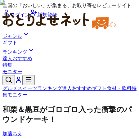
全国の「おいしい」が集まる、お取り寄せレビューサイト
ログイン
新規登録
ジャンル
ギフト
ランキング
達人おすすめ
特集
モニター
グルメ
スイーツ
ランキング
達人おすすめ
ギフト
食材・飲料
特
集
モニター
和栗＆黒豆がゴロゴロ入った衝撃のパ
ウンドケーキ！
加藤ちえ