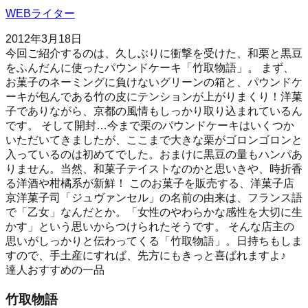
WEBライター
2012年3月18日
今回ご紹介するのは、久しぶりに衝撃を受けた、和栗と黒豆
をふんだんに使ったパウンドケーキ「竹取物語」。 まず、
お菓子のネーミングに負けないグリーンの箱と、パウンドケ
ーキが包んである竹の皮にテンションが上がりまくり！洋菓
子でありながら、京都の風情もしっかり取り込まれているん
です。 そして開封…今まで栗のパウンドケーキはいくつか
いただいてきましたが、ここまで大きな栗がゴロンゴロンと
入っているのは初めてでした。おまけに黒豆の量もハンパあ
りません。当然、和菓子テイストなのかと思いきや、時折香
る洋酒や柑橘系が新鮮！ このお菓子を販売する、洋菓子店
京洋菓子司「ジュヴァンセル」の名前の由来は、フランス語
で「乙女」なんだとか。「女性のやわらかな感性を大切に生
かす」という思いからつけられたそうです。 そんな店主の
思いがしっかりと伝わってくる「竹取物語」。日持ちもしま
すので、手土産にすれば、先方にもきっと喜ばれますよ♪
達人おすすめの一品
竹取物語