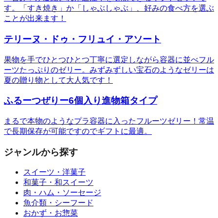
す。「すき焼き」か「しゃぶしゃぶ」、好みの食べ方を選ぶ
ことが出来ます！
テリーヌ・ドゥ・フリュイ・アソート
果物を手でひとつひとつ丁寧に選定しながら容器に並べフル
ーツたっぷりのゼリー。みずみずしい宝石のようなゼリーは
夏の贈り物として大人気です！
ふるーつぜりー6個入り進物箱タイプ
まるで本物のようなプラ容器に入ったフルーツゼリー！常温
で長期保存が可能ですのでギフトに最適。
ジャンルから探す
スイーツ・洋菓子
和菓子・和スイーツ
肉・ハム・ソーセージ
魚介類・シーフード
おかず・お惣菜