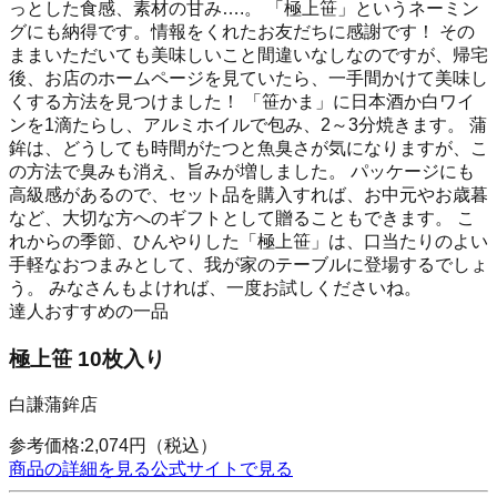
っとした食感、素材の甘み….。 「極上笹」というネーミン
グにも納得です。情報をくれたお友だちに感謝です！ その
ままいただいても美味しいこと間違いなしなのですが、帰宅
後、お店のホームページを見ていたら、一手間かけて美味し
くする方法を見つけました！ 「笹かま」に日本酒か白ワイ
ンを1滴たらし、アルミホイルで包み、2～3分焼きます。 蒲
鉾は、どうしても時間がたつと魚臭さが気になりますが、こ
の方法で臭みも消え、旨みが増しました。 パッケージにも
高級感があるので、セット品を購入すれば、お中元やお歳暮
など、大切な方へのギフトとして贈ることもできます。 こ
れからの季節、ひんやりした「極上笹」は、口当たりのよい
手軽なおつまみとして、我が家のテーブルに登場するでしょ
う。 みなさんもよければ、一度お試しくださいね。
達人おすすめの一品
極上笹 10枚入り
白謙蒲鉾店
参考価格:
2,074
円
（税込）
商品の詳細を見る
公式サイトで見る