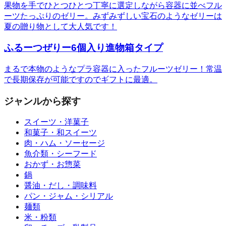
果物を手でひとつひとつ丁寧に選定しながら容器に並べフル
ーツたっぷりのゼリー。みずみずしい宝石のようなゼリーは
夏の贈り物として大人気です！
ふるーつぜりー6個入り進物箱タイプ
まるで本物のようなプラ容器に入ったフルーツゼリー！常温
で長期保存が可能ですのでギフトに最適。
ジャンルから探す
スイーツ・洋菓子
和菓子・和スイーツ
肉・ハム・ソーセージ
魚介類・シーフード
おかず・お惣菜
鍋
醤油・だし・調味料
パン・ジャム・シリアル
麺類
米・粉類