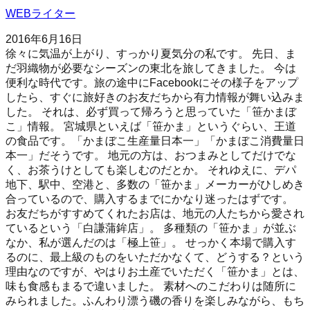
WEBライター
2016年6月16日
徐々に気温が上がり、すっかり夏気分の私です。 先日、ま
だ羽織物が必要なシーズンの東北を旅してきました。 今は
便利な時代です。旅の途中にFacebookにその様子をアップ
したら、すぐに旅好きのお友だちから有力情報が舞い込みま
した。 それは、必ず買って帰ろうと思っていた「笹かまぼ
こ」情報。 宮城県といえば「笹かま」というぐらい、王道
の食品です。「かまぼこ生産量日本一」「かまぼこ消費量日
本一」だそうです。 地元の方は、おつまみとしてだけでな
く、お茶うけとしても楽しむのだとか。 それゆえに、デパ
地下、駅中、空港と、多数の「笹かま」メーカーがひしめき
合っているので、購入するまでにかなり迷ったはずです。
お友だちがすすめてくれたお店は、地元の人たちから愛され
ているという「白謙蒲鉾店」。 多種類の「笹かま」が並ぶ
なか、私が選んだのは「極上笹」。 せっかく本場で購入す
るのに、最上級のものをいただかなくて、どうする？という
理由なのですが、やはりお土産でいただく「笹かま」とは、
味も食感もまるで違いました。 素材へのこだわりは随所に
みられました。ふんわり漂う磯の香りを楽しみながら、もち