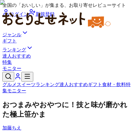
全国の「おいしい」が集まる、お取り寄せレビューサイト
ログイン
新規登録
ジャンル
ギフト
ランキング
達人おすすめ
特集
モニター
グルメ
スイーツ
ランキング
達人おすすめ
ギフト
食材・飲料
特
集
モニター
おつまみやおやつに！技と味が磨かれ
た極上笹かま
加藤ちえ