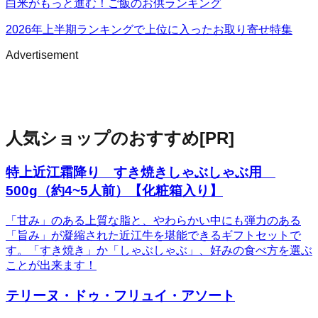
白米がもっと進む！ご飯のお供ランキング
2026年上半期ランキングで上位に入ったお取り寄せ特集
Advertisement
人気ショップのおすすめ
[PR]
特上近江霜降り すき焼きしゃぶしゃぶ用
500g（約4~5人前）【化粧箱入り】
「甘み」のある上質な脂と、やわらかい中にも弾力のある
「旨み」が凝縮された近江牛を堪能できるギフトセットで
す。「すき焼き」か「しゃぶしゃぶ」、好みの食べ方を選ぶ
ことが出来ます！
テリーヌ・ドゥ・フリュイ・アソート