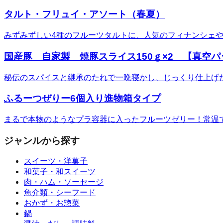
タルト・フリュイ・アソート（春夏）
みずみずしい4種のフルーツタルトに、人気のフィナンシェ
国産豚 自家製 焼豚スライス150ｇ×2 【真空
秘伝のスパイスと継承のたれで一晩寝かし、じっくり仕上げ
ふるーつぜりー6個入り進物箱タイプ
まるで本物のようなプラ容器に入ったフルーツゼリー！常温
ジャンルから探す
スイーツ・洋菓子
和菓子・和スイーツ
肉・ハム・ソーセージ
魚介類・シーフード
おかず・お惣菜
鍋