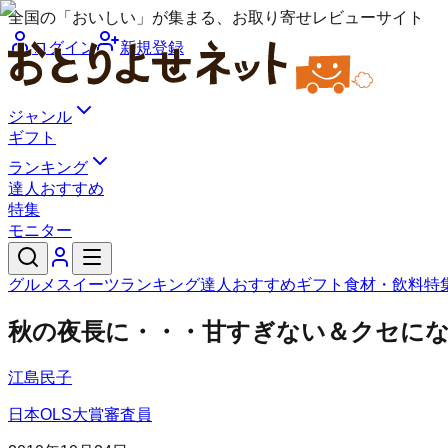
全国の「おいしい」が集まる、お取り寄せレビューサイト
ログイン
新規登録
ジャンル
ギフト
ランキング
達人おすすめ
特集
モニター
グルメ
スイーツ
ランキング
達人おすすめ
ギフト
食材・飲料
特
秋の夜長に・・・甘すぎない＆クセにな
江島民子
日本OLS大賞審査員