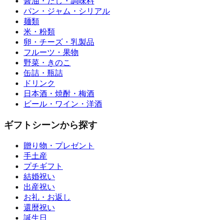
醤油・だし・調味料
パン・ジャム・シリアル
麺類
米・粉類
卵・チーズ・乳製品
フルーツ・果物
野菜・きのこ
缶詰・瓶詰
ドリンク
日本酒・焼酎・梅酒
ビール・ワイン・洋酒
ギフトシーンから探す
贈り物・プレゼント
手土産
プチギフト
結婚祝い
出産祝い
お礼・お返し
還暦祝い
誕生日