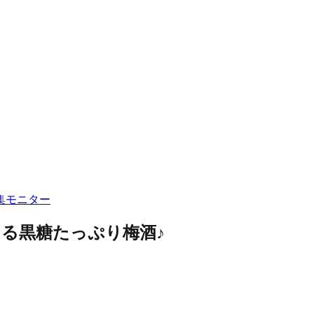
集
モニター
る黒糖たっぷり梅酒♪