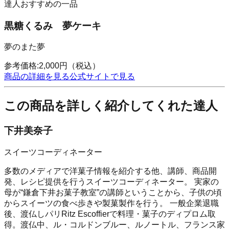
達人おすすめの一品
黒糖くるみ 夢ケーキ
夢のまた夢
参考価格:
2,000
円
（税込）
商品の詳細を見る
公式サイトで見る
この商品を詳しく紹介してくれた達人
下井美奈子
スイーツコーディネーター
多数のメディアで洋菓子情報を紹介する他、講師、商品開
発、レシピ提供を行うスイーツコーディネーター。 実家の
母が“鎌倉下井お菓子教室”の講師ということから、子供の頃
からスイーツの食べ歩きや製菓製作を行う。 一般企業退職
後、渡仏しパリRitz Escoffierで料理・菓子のディプロム取
得。渡仏中、ル・コルドンブルー、ルノートル、フランス家