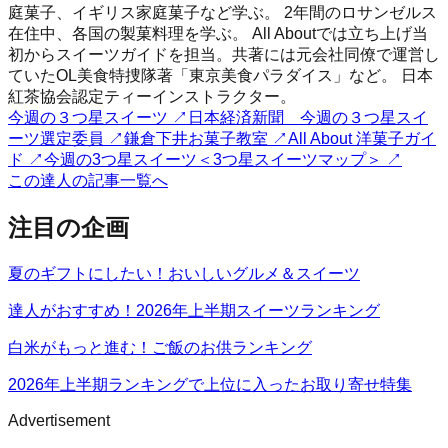
庭菓子、イギリス家庭菓子など学ぶ。 2年間のロサンゼルス
在住中、各国の製菓料理を学ぶ。 All Aboutでは立ち上げ当
初からスイーツガイドを担当。共著には元会社同僚で運営し
ていたOL美食特捜隊著「東京美食パラダイス」など。 日本
紅茶協会認定ティーインストラクター。
今週の３つ星スイーツ
↗
日本経済新聞 今週の３つ星スイ
ーツ選定委員
↗
鎌倉下井お菓子教室
↗
All About 洋菓子ガイ
ド
↗
今週の3つ星スイーツ＜3つ星スイーツマップ＞
↗
この達人の記事一覧へ
注目の企画
夏のギフトにしたい！おいしいグルメ＆スイーツ
達人がおすすめ！2026年上半期スイーツランキング
白米がもっと進む！ご飯のお供ランキング
2026年上半期ランキングで上位に入ったお取り寄せ特集
Advertisement