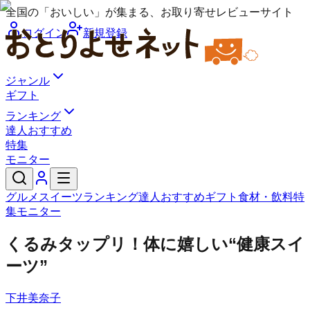
全国の「おいしい」が集まる、お取り寄せレビューサイト
ログイン
新規登録
ジャンル
ギフト
ランキング
達人おすすめ
特集
モニター
グルメ
スイーツ
ランキング
達人おすすめ
ギフト
食材・飲料
特
集
モニター
くるみタップリ！体に嬉しい“健康スイ
ーツ”
下井美奈子