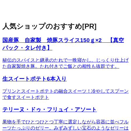
人気ショップのおすすめ
[PR]
国産豚 自家製 焼豚スライス150ｇ×2 【真空
パック・タレ付き】
秘伝のスパイスと継承のたれで一晩寝かし、じっくり仕上げ
た自家製焼き豚。たれ付きでご飯との相性も抜群です。
生スイートポテト6本入り
プリンとスイートポテトの融合スイーツ！冷やしてスプーン
で食すスイートポテト
テリーヌ・ドゥ・フリュイ・アソート
果物を手でひとつひとつ丁寧に選定しながら容器に並べフル
ーツたっぷりのゼリー。みずみずしい宝石のようなゼリーは