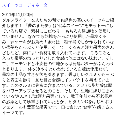
スイーツコーディネーター
2011年11月20日
グルメライター友人たちの間でも評判の高いスイーツをご紹
介します！ 「夢のまた夢」は“健幸スイーツ”をモットーにし
ているお店で、素材にこだわり、 もちろん添加物を使用し
ていません。 なかでも胡桃をたっぷり使用した黒糖くる
み 夢ケーキがお薦め！素材は、種子島でしか作られていな
い蜜芋をたっぷりと使用。そして、くるみと漢方果実のさん
ざしなど、体によい食材を取り入れています。 ごろごろと
入った蜜芋のねっとりとした食感は他にはない味わい。そし
て、アーモンドと小麦粉の生地からは発酵バターがふんわり
と香ります。 体を冷やすといわれている白糖は使用せず、
黒糖の上品な甘さが後を引きます。香ばしいクルミがたっぷ
りと表面を飾り、見た目と食感にインパクトを与えていま
す。このクルミに豊富に含まれている、オメガ3脂肪酸は脳
をパワーアップさせるとのこと。そして、生地に練りこまれ
ている“さんざし”は漢方果実として、数千年前から不老長寿
の妙薬として珍重されていたとか。ビタミンCをはじめポリ
フェノールも豊富な果実です。 口に含むと“健幸”を感じるス
イーツです。