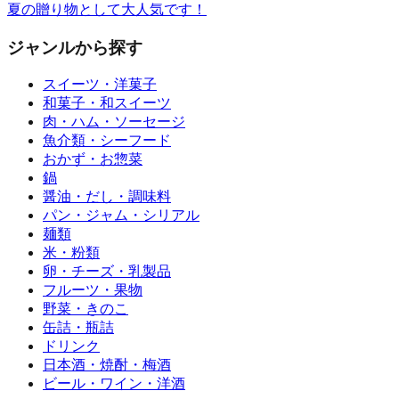
夏の贈り物として大人気です！
ジャンルから探す
スイーツ・洋菓子
和菓子・和スイーツ
肉・ハム・ソーセージ
魚介類・シーフード
おかず・お惣菜
鍋
醤油・だし・調味料
パン・ジャム・シリアル
麺類
米・粉類
卵・チーズ・乳製品
フルーツ・果物
野菜・きのこ
缶詰・瓶詰
ドリンク
日本酒・焼酎・梅酒
ビール・ワイン・洋酒