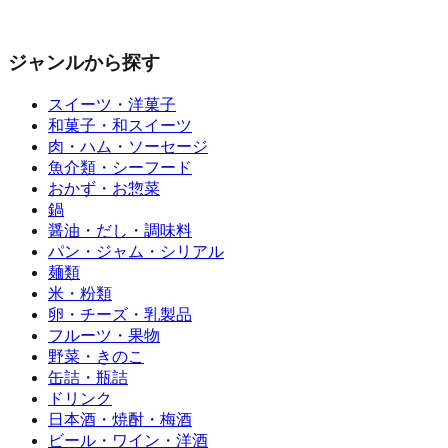
ジャンルから探す
スイーツ・洋菓子
和菓子・和スイーツ
肉・ハム・ソーセージ
魚介類・シーフード
おかず・お惣菜
鍋
醤油・だし・調味料
パン・ジャム・シリアル
麺類
米・粉類
卵・チーズ・乳製品
フルーツ・果物
野菜・きのこ
缶詰・瓶詰
ドリンク
日本酒・焼酎・梅酒
ビール・ワイン・洋酒