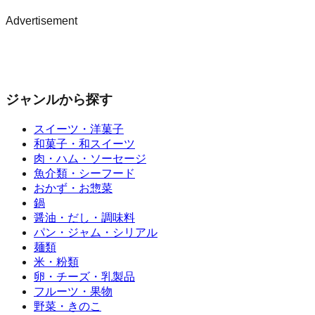
Advertisement
ジャンルから探す
スイーツ・洋菓子
和菓子・和スイーツ
肉・ハム・ソーセージ
魚介類・シーフード
おかず・お惣菜
鍋
醤油・だし・調味料
パン・ジャム・シリアル
麺類
米・粉類
卵・チーズ・乳製品
フルーツ・果物
野菜・きのこ